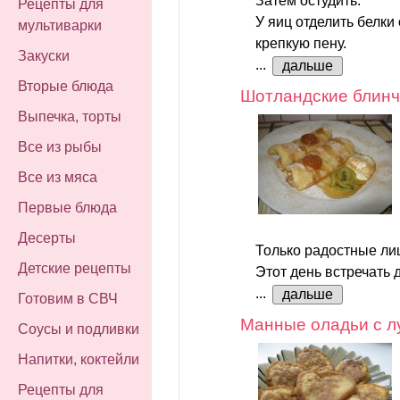
Затем остудить.
Рецепты для
У яиц отделить белки 
мультиварки
крепкую пену.
Закуски
...
дальше
Вторые блюда
Шотландские блинч
Выпечка, торты
Все из рыбы
Все из мяса
Первые блюда
Десерты
Только радостные ли
Детские рецепты
Этот день встречать 
...
дальше
Готовим в СВЧ
Манные оладьи с л
Соусы и подливки
Напитки, коктейли
Рецепты для