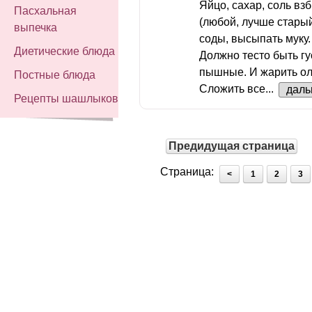
Яйцо, сахар, соль вз
Пасхальная
(любой, лучше стары
выпечка
соды, высыпать муку
Диетические блюда
Должно тесто быть гу
пышные. И жарить ол
Постные блюда
Сложить все...
дал
Рецепты шашлыков
Предидущая страница
Страница:
<
1
2
3