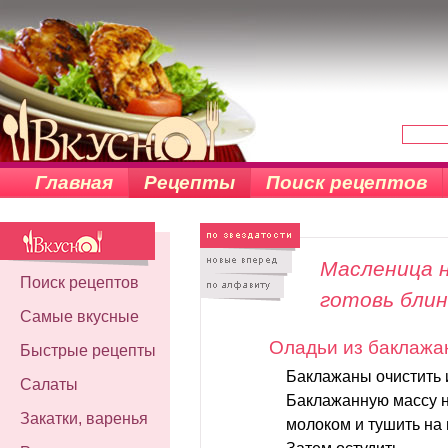
Главная
Рецепты
Поиск рецептов
Масленица н
Поиск рецептов
готовь бли
Самые вкусные
Оладьи из баклажа
Быстрые рецепты
Баклажаны очистить и
Салаты
Баклажанную массу н
Закатки, варенья
молоком и тушить на 