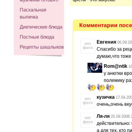
Пасхальная
выпечка
Комментарии посе
Диетические блюда
Постные блюда
Евгения
06.09.20
Рецепты шашлыков
Спасибо за реце
думаю,что тоже 
Rom@ntik
1
у анютки вро
полемику раз
кузичка
17.04.20
очень,очень вку
Ля-ля
25.09.2008 
действительно: 
а для тех, кто 