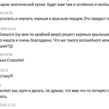
ров экзотической кухни. будет вам там и особенно и необы
008 04:03
солить и перчить черным и красным перцем.Это придаст о
.2009 14:14
бовался (ну мне по крайней мере) рецепт куриных крылыше
го нашла и очень благодарна. Что же такого волшебного мо
шек?)))
008 03:06
ьно.Спасибо!
 10:23
стану!!!
0
моляет вас идти и делать. не думаю, что мир что-то потерял
лать.
.2010 17:12