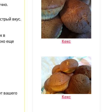
чно.
стрый вкус.
к в
Кекс
жно еще
 от вашего
Кекс