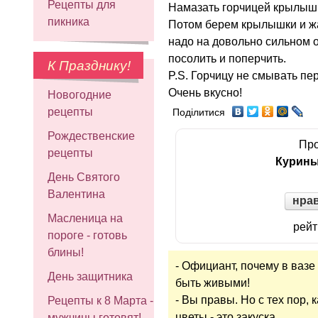
Рецепты для
Намазать горчицей крылышки
пикника
Потом берем крылышки и жа
надо на довольно сильном о
посолить и поперчить.
К Празднику!
P.S. Горчицу не смывать пе
Очень вкусно!
Новогодние
рецепты
Поділитися
Рождественские
Про
рецепты
Курины
День Святого
Валентина
нра
Масленица на
рейт
пороге - готовь
блины!
- Официант, почему в ваз
День защитника
быть живыми!
- Вы правы. Но с тех пор,
Рецепты к 8 Марта -
цветы - это закуска.
мужчины готовят!