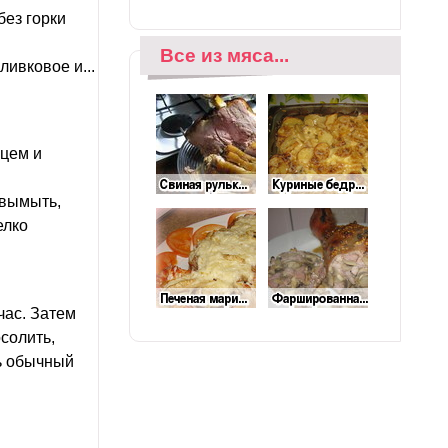
без горки
Все из мяса...
ливковое и...
цем и
 вымыть,
елко
час. Затем
солить,
ь обычный