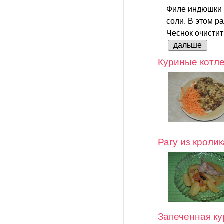
Филе индюшки т
соли. В этом р
Чеснок очистит
дальше
Куриные котле
Рагу из кролик
Запеченная к