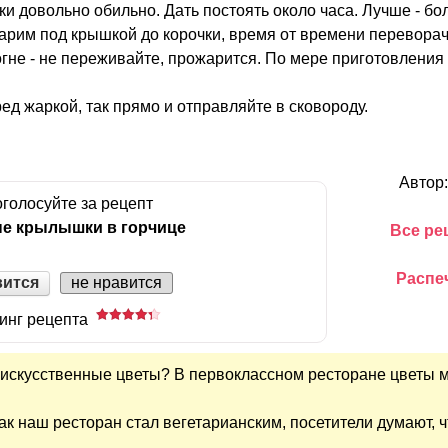
 довольно обильно. Дать постоять около часа. Лучше - бо
рим под крышкой до корочки, время от времени перевора
гне - не переживайте, прожарится. По мере приготовления 
ред жаркой, так прямо и отправляйте в сковороду.
Автор
голосуйте за рецепт
е крылышки в горчице
Все ре
Распе
вится
не нравится
инг рецепта
е искусственные цветы? В первоклассном ресторане цветы 
 как наш ресторан стал вегетарианским, посетители думают, 