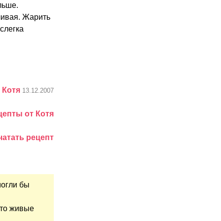
льше.
чивая. Жарить
слегка
:
Котя
13.12.2007
цепты от Котя
чатать рецепт
могли бы
что живые