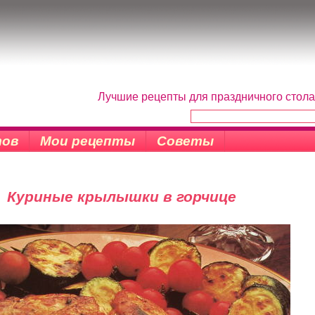
Лучшие рецепты для праздничного стола
тов
Мои рецепты
Советы
Куриные крылышки в горчице