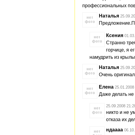
профессиональных пова
Наталья
25.09.2
Предложение.По
Ксения
01.03
Странно тре
горчице, я е
намудрить из крылы
Наталья
25.09.2
Очень оригинал
Елена
25.01.2008
Даже делать не 
25.09.2008 21:2
никто и не у
отказа их де
ндаааа
06.10