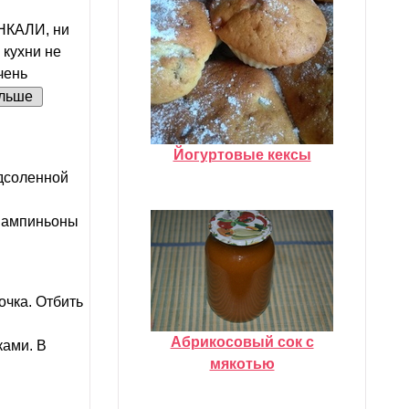
НКАЛИ, ни
 кухни не
чень
льше
Йогуртовые кексы
одсоленной
 Шампиньоны
очка. Отбить
Абрикосовый сок с
ками. В
мякотью