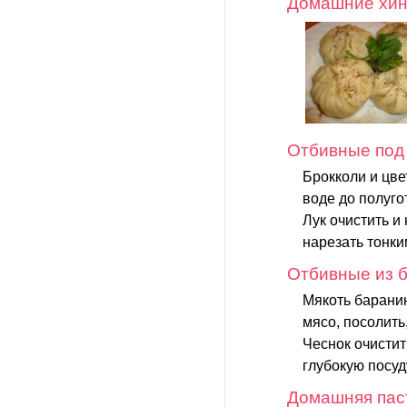
Домашние хин
Отбивные под
Брокколи и цве
воде до полуго
Лук очистить и
нарезать тонки
Отбивные из б
Мякоть баранин
мясо, посолить,
Чеснок очистит
глубокую посуду
Домашняя пас