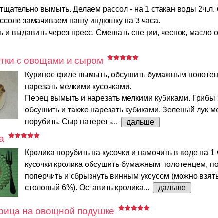
щательно вымыть. Делаем рассол - на 1 стакан воды 2ч.л. 
ассоле замачиваем нашу индюшку на 3 часа.
ь и выдавить через пресс. Смешать специи, чеснок, масло о
тки с овощами и сыром
Куриное филе вымыть, обсушить бумажным полотен
нарезать мелкими кусочками.
Перец вымыть и нарезать мелкими кубиками. Грибы
обсушить и также нарезать кубиками. Зеленый лук м
порубить. Сыр натереть...
дальше
а
Кролика порубить на кусочки и намочить в воде на 1 
кусочки кролика обсушить бумажным полотенцем, по
поперчить и сбрызнуть винным уксусом (можно взят
столовый 6%). Оставить кролика...
дальше
урица на овощной подушке