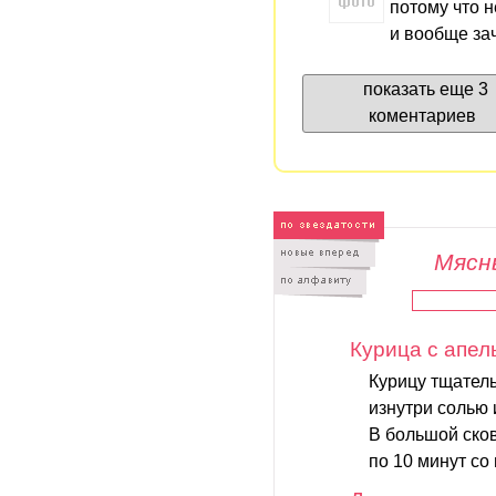
потому что н
и вообще за
показать еще 3
коментариев
Мясны
Курица с апе
Курицу тщател
изнутри солью
В большой сков
по 10 минут со 