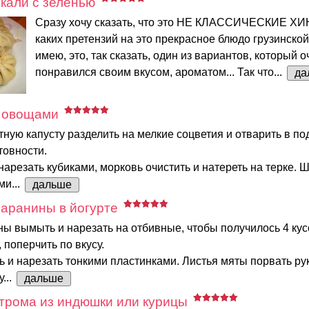
кали с зеленью
Сразу хочу сказать, что это НЕ КЛАССИЧЕСКИЕ ХИ
каких претензий на это прекрасное блюдо грузинской
имею, это, так сказать, один из вариантов, который о
понравился своим вкусом, ароматом... Так что...
да
 овощами
тную капусту разделить на мелкие соцветия и отварить в п
товности.
 нарезать кубиками, морковь очистить и натереть на терке.
ми...
дальше
аранины в йогурте
ы вымыть и нарезать на отбивные, чтобы получилось 4 кус
 поперчить по вкусу.
ь и нарезать тонкими пластинками. Листья мяты порвать ру
...
дальше
трома из индюшки или курицы