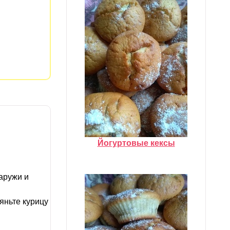
Йогуртовые кексы
аружи и
яньте курицу