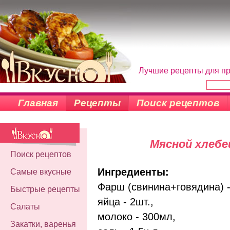
Лучшие рецепты для пр
Главная
Рецепты
Поиск рецептов
Мясной хлебе
Поиск рецептов
Ингредиенты:
Самые вкусные
Фарш (свинина+говядина) - 
Быстрые рецепты
яйца - 2шт.,
Салаты
молоко - 300мл,
Закатки, варенья