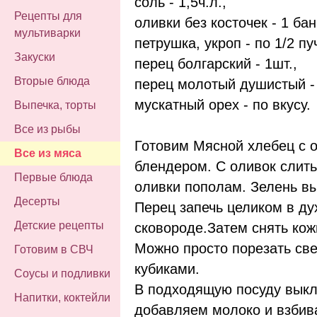
соль - 1,5ч.л.,
Рецепты для
оливки без косточек - 1 бан
мультиварки
петрушка, укроп - по 1/2 пуч
Закуски
перец болгарский - 1шт.,
Вторые блюда
перец молотый душистый - 
мускатный орех - по вкусу.
Выпечка, торты
Все из рыбы
Готовим Мясной хлебец с о
Все из мяса
блендером. С оливок слить
Первые блюда
оливки пополам. Зелень вы
Десерты
Перец запечь целиком в ду
Детские рецепты
сковороде.Затем снять кож
Можно просто порезать св
Готовим в СВЧ
кубиками.
Соусы и подливки
В подходящую посуду вык
Напитки, коктейли
добавляем молоко и взбив