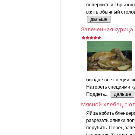
поперчить и сбрызну
взять обычный столов
дальше
Запеченная курица
блюдце все специи, ч
Натереть специями ку
Поддеть...
дальше
Мясной хлебец с о
Яйца взбить блендеро
разрезать оливки по
порубить. Перец запе
сковороде.Затем снят