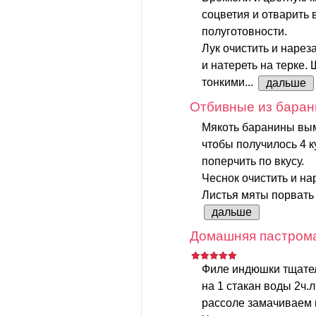
соцветия и отварить 
полуготовности.
Лук очистить и нарез
и натереть на терке
тонкими...
дальше
Отбивные из баран
Мякоть баранины вым
чтобы получилось 4 к
поперчить по вкусу.
Чеснок очистить и на
Листья мяты порвать 
дальше
Домашняя пастрома
Филе индюшки тщател
на 1 стакан воды 2ч.л
рассоле замачиваем 