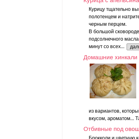
Курица с апельсин
Курицу тщательно в
полотенцем и натрите
черным перцем.
В большой сковороде
подсолнечного масла 
минут со всех...
дал
Домашние хинкали 
из вариантов, котор
вкусом, ароматом... Та
Отбивные под ово
Брокколи и цветную к