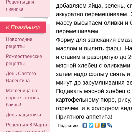
Рецепты для
добавляем яйца, зелень, сп
пикника
аккуратно перемешиваем. 
массу высыпаем оливки и б
К Празднику!
перемешиваем.
Форму для запекания смаз
Новогодние
рецепты
маслом и вылить фарш. Н
и ставим в разогретую до 
Рождественские
рецепты
мясной хлебец с оливками 
затем надо фольгу снять и
День Святого
Валентина
минут до зарумянивания ве
Подавать мясной хлебец с
Масленица на
пороге - готовь
картофельному пюре, рису, 
блины!
горячем, и в холодном вид
День защитника
Приятного аппетита!
Рецепты к 8 Марта -
Поділитися
мужчины готовят!