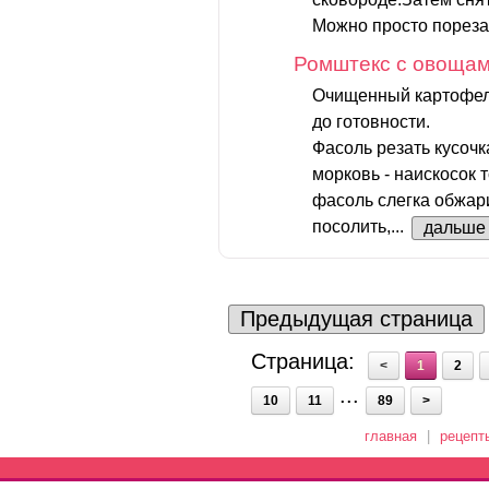
Можно просто порезат
Ромштекс с овоща
Очищенный картофель
до готовности.
Фасоль резать кусоч
морковь - наискосок 
фасоль слегка обжари
посолить,...
дальше
Предыдущая страница
Страница:
<
1
2
...
10
11
89
>
главная
|
рецепт