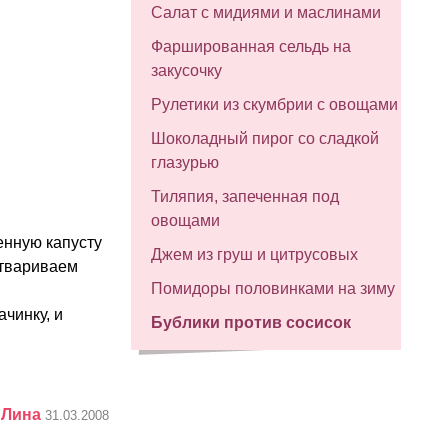
Салат с мидиями и маслинами
Фаршированная сельдь на
закусочку
Рулетики из скумбрии с овощами
Шоколадный пирог со сладкой
глазурью
Тиляпия, запеченная под
овощами
енную капусту
Джем из груш и цитрусовых
отвариваем
Помидоры половинками на зиму
чинку, и
Бублики против сосисок
:
Лина
31.03.2008