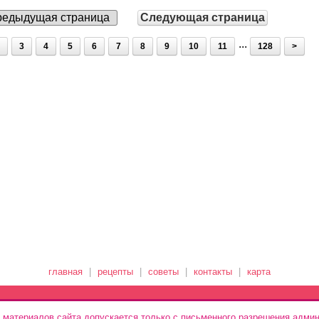
едыдущая страница
Следующая страница
...
3
4
5
6
7
8
9
10
11
128
>
главная
|
рецепты
|
советы
|
контакты
|
карта
 материалов сайта допускается только с письменного разрешения админ