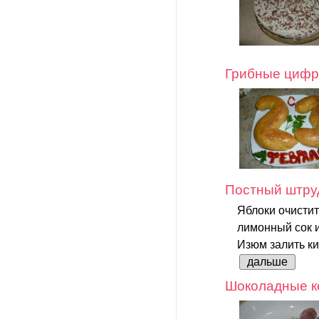
Грибные циф
Постный штруд
Яблоки очистит
лимонный сок и
Изюм залить ки
дальше
Шоколадные ке