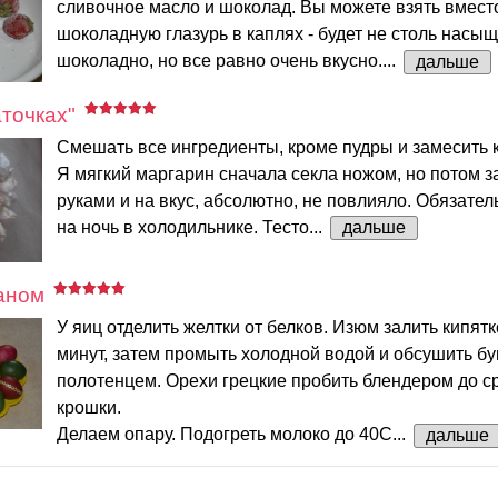
сливочное масло и шоколад. Вы можете взять вмес
шоколадную глазурь в каплях - будет не столь насы
шоколадно, но все равно очень вкусно....
дальше
аточках"
Смешать все ингредиенты, кроме пудры и замесить к
Я мягкий маргарин сначала секла ножом, но потом 
руками и на вкус, абсолютно, не повлияло. Обязател
на ночь в холодильнике. Тесто...
дальше
аном
У яиц отделить желтки от белков. Изюм залить кипятк
минут, затем промыть холодной водой и обсушить 
полотенцем. Орехи грецкие пробить блендером до с
крошки.
Делаем опару. Подогреть молоко до 40С...
дальше