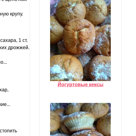
ную крупу.
ахара, 1 ст.
ухих дрожжей.
...
Йогуртовые кексы
хар,
ие...
стопить