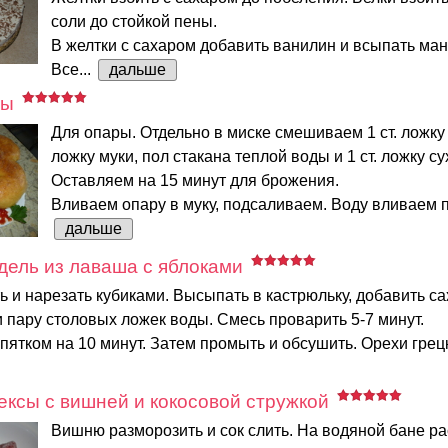
соли до стойкой пены.
В желтки с сахаром добавить ванилин и всыпать ман
Все...
дальше
ры
Для опары. Отдельно в миске смешиваем 1 ст. ложку с
ложку муки, пол стакана теплой воды и 1 ст. ложку с
Оставляем на 15 минут для брожения.
Вливаем опару в муку, подсаливаем. Воду вливаем по
дальше
ель из лаваша с яблоками
ь и нарезать кубиками. Высыпать в кастрюльку, добавить са
 пару столовых ложек воды. Смесь проварить 5-7 минут.
пятком на 10 минут. Затем промыть и обсушить. Орехи грецк
ксы с вишней и кокосовой стружкой
Вишню разморозить и сок слить. На водяной бане ра