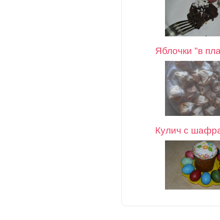
Яблочки "в пл
Кулич с шафр