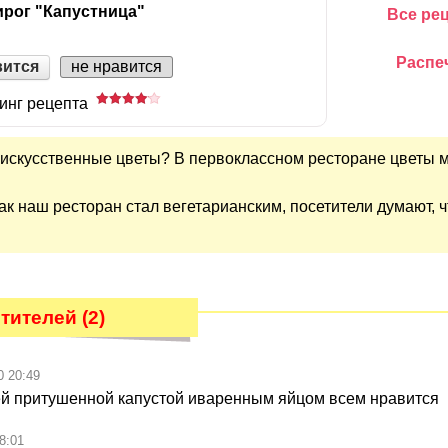
рог "Капустница"
Все ре
Распе
вится
не нравится
инг рецепта
е искусственные цветы? В первоклассном ресторане цветы 
 как наш ресторан стал вегетарианским, посетители думают, 
ителей (2)
0 20:49
ей притушенной капустой иваренным яйцом всем нравится
8:01