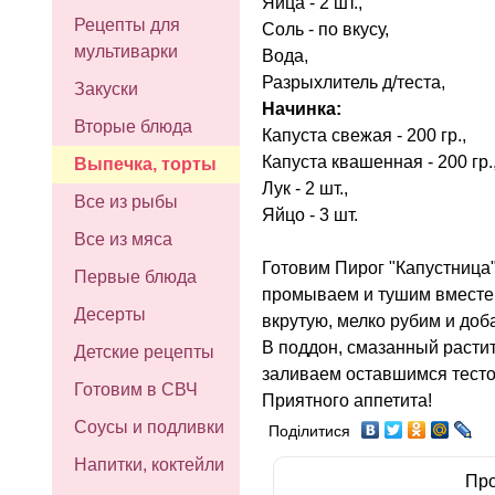
Яйца - 2 шт.,
Рецепты для
Соль - по вкусу,
мультиварки
Вода,
Разрыхлитель д/теста,
Закуски
Начинка:
Вторые блюда
Капуста свежая - 200 гр.,
Капуста квашенная - 200 гр.
Выпечка, торты
Лук - 2 шт.,
Все из рыбы
Яйцо - 3 шт.
Все из мяса
Готовим Пирог "Капустница
Первые блюда
промываем и тушим вместе 
Десерты
вкрутую, мелко рубим и доб
В поддон, смазанный расти
Детские рецепты
заливаем оставшимся тестом
Готовим в СВЧ
Приятного аппетита!
Соусы и подливки
Поділитися
Напитки, коктейли
Про