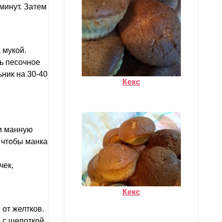
минут. Затем
 мукой.
ть песочное
ьник на 30-40
Кекс
 и манную
, чтобы манка
чек,
Кекс
от желтков.
ь с щепоткой