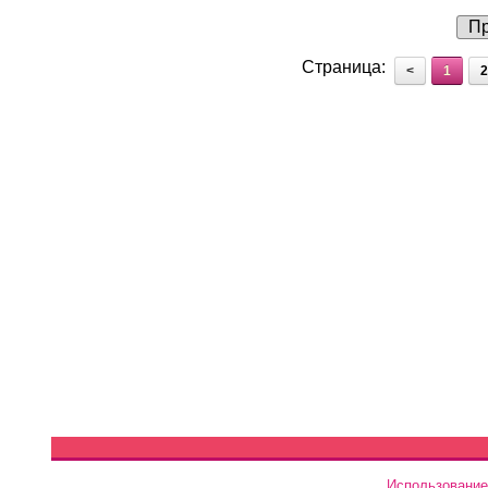
Пр
Страница:
<
1
2
Использование