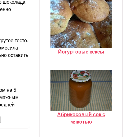
то шоколада
щенно
рутое тесто.
замесила
Йогуртовые кексы
ьно оставить
ом на 5
бумажным
редней
Абрикосовый сок с
мякотью