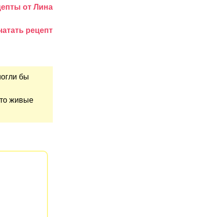
цепты от Лина
чатать рецепт
могли бы
что живые