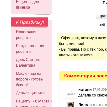
Рецепты для
Пи
пикника
нра
К Празднику!
рейт
Новогодние
рецепты
- Официант, почему в ваз
быть живыми!
Рождественские
- Вы правы. Но с тех пор,
рецепты
цветы - это закуска.
День Святого
Валентина
Масленица на
Комментарии посет
пороге - готовь
блины!
натали
17.06.201
День защитника
делала со свех
Рецепты к 8 Марта -
Лина
31.03.2008 0
мужчины готовят!