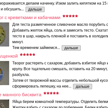
мораживается делаем начинку. Изюм залить кипятком на 15 
и обсушить...
дальше
г с креветками и кабачками
Для теста размягченное сливочное масло порубить с
Добавить желток яйца, соль и замесить тесто. Ската
тесто в шар, накрыть пленкой и поставить в холодил
минут.
Тем временем займемся...
дальше
гущенкой
Творог растереть с сахаром, добавить взбитое яйцо
крупу. Все тщательно смешать, оставить на 20 минут
разбухла.
Затем от творожной массы отделить небольшой кусо
сформировать лепешку, на нее...
дальше
е манного бисквита
Яйца берем комнатной температуры. Отделить белки 
Желтки взбить с сахаром до побеления. Белки взбит