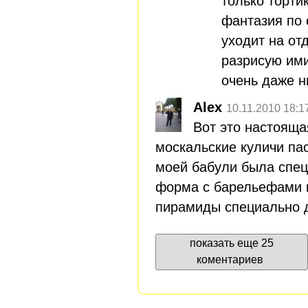
только торти
фантазия по
уходит на от
разрисую ими 
очень даже н
Alex
10.11.2010 18:1
Вот это настоящ
москальские куличи па
моей бабули была спе
форма с барельефами 
пирамиды специально д
показать еще 25
коментариев