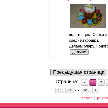
полотенцем. Орехи г
средней крошки.
Делаем опару. Подогр
дальше
Предыдущая страница
Страница:
<
1
2
...
10
11
128
>
главная
|
рецепт