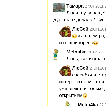
Тамара
27.04.2011 
Люся, ну ваааще!
дуршлаге делала? Супе
ЛюСей
28.04.20
ага в нем ро
и не приобрела
Melni4ka
26.04.201
Люсь, какая крас
ЛюСей
27.04.20
спасибки я ста
интересно чем это я
уже знают, и только
открытием
Melni4ka
27.