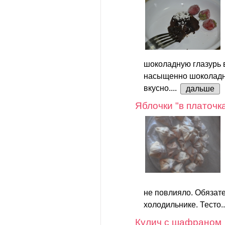
шоколадную глазурь в
насыщенно шоколадно
вкусно....
дальше
Яблочки "в платочк
не повлияло. Обязате
холодильнике. Тесто.
Кулич с шафраном