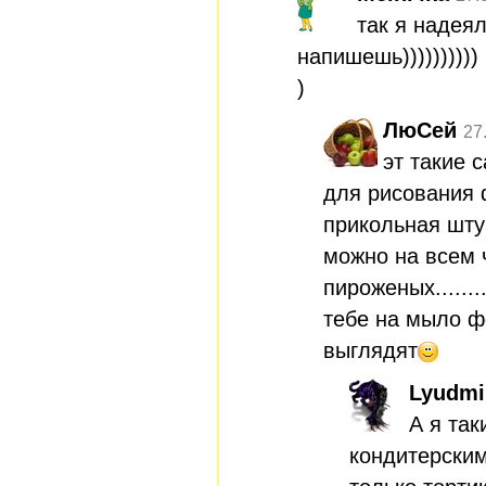
так я надеял
напишешь))))))))))
)
ЛюСей
27
эт такие
для рисования 
прикольная шту
можно на всем ч
пироженых.......
тебе на мыло фо
выглядят
Lyudmi
А я та
кондитерски