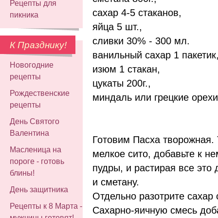
Рецепты для
сахар 4-5 стаканов,
пикника
яйца 5 шт.
,
сливки 30% - 300 мл.
К Празднику!
ванильный сахар 1 пакетик
Новогодние
изюм 1 стакан,
рецепты
цукаты 200г.,
Рождественские
миндаль или грецкие орехи
рецепты
День Святого
Валентина
Готовим Пасха творожная. 
Масленица на
мелкое сито, добавьте к н
пороге - готовь
пудры, и растирая все это
блины!
и сметану.
День защитника
Отдельно разотрите сахар 
Рецепты к 8 Марта -
Сахарно-яичную смесь доб
мужчины готовят!