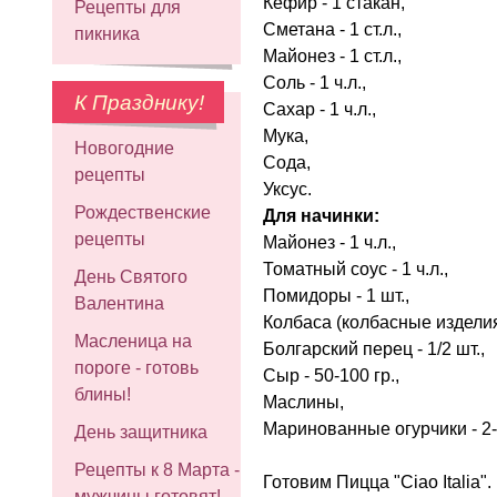
Кефир - 1 стакан,
Рецепты для
Сметана - 1 ст.л.,
пикника
Майонез - 1 ст.л.,
Соль - 1 ч.л.,
К Празднику!
Сахар - 1 ч.л.,
Мука,
Новогодние
Сода,
рецепты
Уксус
.
Рождественские
Для начинки:
рецепты
Майонез - 1 ч.л.,
Томатный соус - 1 ч.л.,
День Святого
Помидоры - 1 шт.,
Валентина
Колбаса (колбасные изделия
Масленица на
Болгарский перец - 1/2 шт.,
пороге - готовь
Сыр - 50-100 гр.,
блины!
Маслины,
Маринованные огурчики - 2-
День защитника
Рецепты к 8 Марта -
Готовим Пицца "Ciao Italia"
мужчины готовят!