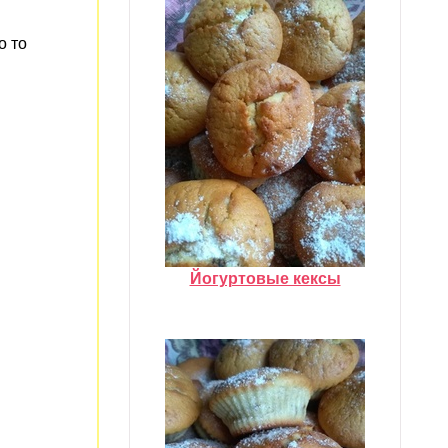
о то
Йогуртовые кексы