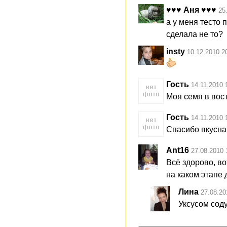
♥♥♥ Аня ♥♥♥
25
а у меня тесто п
сделала не то?
insty
10.12.2010 2
Гость
14.11.2010 
Моя семя в вос
Гость
14.11.2010 
Спасибо вкусна
Ant16
27.08.2010 
Всё здорово, во
на каком этапе 
Лина
27.08.20
Уксусом соду