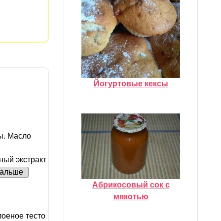
Йогуртовые кексы
ы. Масло
ный экстракт
альше
Абрикосовый сок с
мякотью
оеное тесто