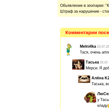
Объявление в зоопарке: "
Штраф за нарушение - сто
Комментарии посе
Melni4ka
03.07.2
Тася, очень ап
Таська
03.07
Мерси. Я доб
Алёна K
Таська, в
ЛюСе
у Тас
кладу