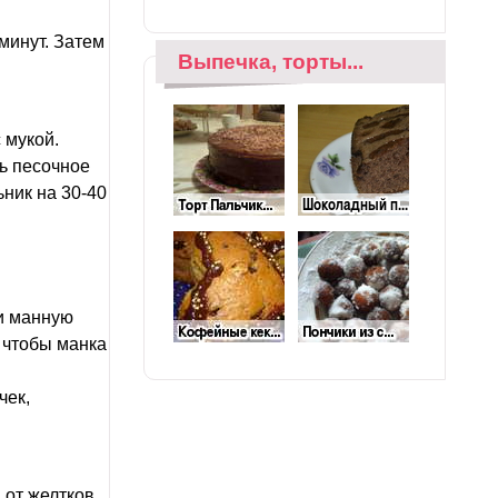
минут. Затем
Выпечка, торты...
 мукой.
ть песочное
ьник на 30-40
 и манную
, чтобы манка
чек,
от желтков.