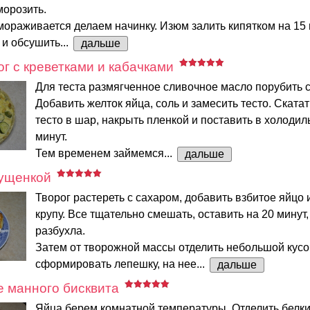
морозить.
мораживается делаем начинку. Изюм залить кипятком на 15 
и обсушить...
дальше
г с креветками и кабачками
Для теста размягченное сливочное масло порубить с
Добавить желток яйца, соль и замесить тесто. Ската
тесто в шар, накрыть пленкой и поставить в холодил
минут.
Тем временем займемся...
дальше
гущенкой
Творог растереть с сахаром, добавить взбитое яйцо
крупу. Все тщательно смешать, оставить на 20 минут
разбухла.
Затем от творожной массы отделить небольшой кусо
сформировать лепешку, на нее...
дальше
е манного бисквита
Яйца берем комнатной температуры. Отделить белки 