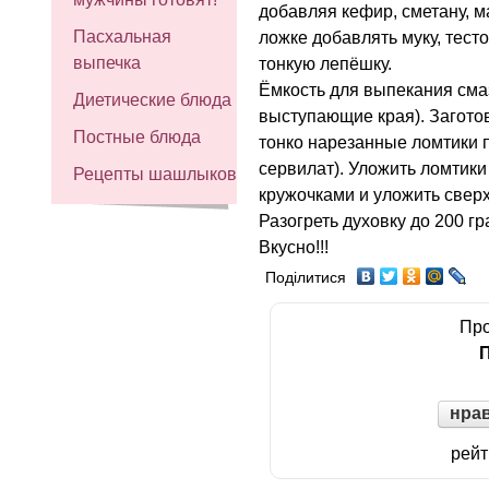
добавляя кефир, сметану, м
Пасхальная
ложке добавлять муку, тесто
выпечка
тонкую лепёшку.
Ёмкость для выпекания сма
Диетические блюда
выступающие края). Загото
Постные блюда
тонко нарезанные ломтики 
сервилат). Уложить ломтики
Рецепты шашлыков
кружочками и уложить сверх
Разогреть духовку до 200 гр
Вкусно!!!
Поділитися
Про
П
нра
рейт