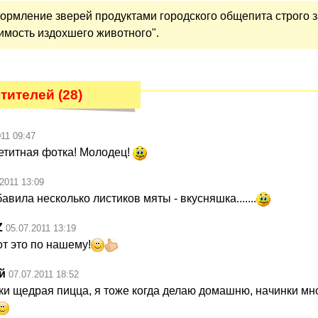
Кормление зверей продуктами городского общепита строго 
имость издохшего животного".
тителей (28)
011 09:47
петитная фотка! Молодец!
.2011 13:09
авила несколько листиков мяты - вкусняшка.......
Z
05.07.2011 13:19
от это по нашему!
й
07.07.2011 18:52
ьки щедрая пицца, я тоже когда делаю домашню, начинки мн