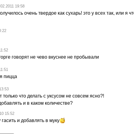
.02.2011 19:58
олучилось очень твердое как сухарь! это у всех так, или я чт
0:22
11:52
торге говорят не чево вкуснее не пробывали
11:51
я пицца
13:53
т только что делать с уксусом не совсем ясно?!
добавлять и в каком количестве?
10 15:52
 гасить и добавлять в муку