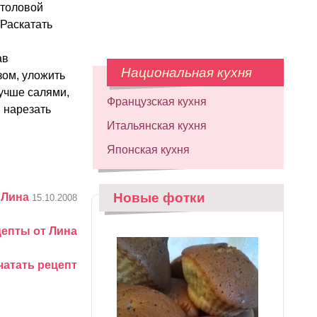
столовой
 Раскатать
ав
Национальная кухня
зом, уложить
лучше салями,
Французская кухня
 нарезать
Итальянская кухня
Японская кухня
Новые фотки
:
Лина
15.10.2008
цепты от Лина
чатать рецепт