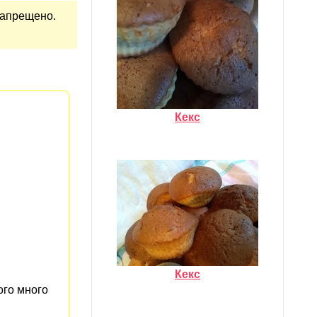
запрещено.
Кекс
Кекс
ого много