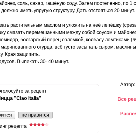
айонез, соль, сахар, гашёную соду. Затем постепенно, по 1 
 должно иметь упругую структуру. Дать отстояться 20 минут.
зать растительным маслом и уложить на неё лепёшку (срез
вку смазать перемешанными между собой соусом и майоне
помидор, болгарский перец соломкой, колбасу ломтиками (
 маринованного огурца, всё густо засыпать сыром, маслины
у. Края защипить.
адусов. Выпекать 30- 40 минут.
Автор
голосуйте за рецепт
ицца "Ciao Italia"
Все ре
Распе
вится
не нравится
инг рецепта