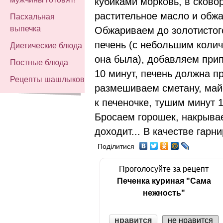
кубиками морковь, в сков
растительное масло и обж
Пасхальная
выпечка
Обжариваем до золотистог
печень (с небольшим колич
Диетические блюда
она была), добавляем прип
Постные блюда
10 минут, печень должна п
Рецепты шашлыков
размешиваем сметану, май
к печеночке, тушим минут 10
Бросаем горошек, накрыва
доходит... В качестве гарн
Поділитися
Проголосуйте за рецепт
Печенка куриная "Сама
нежность"
нравится
не нравится