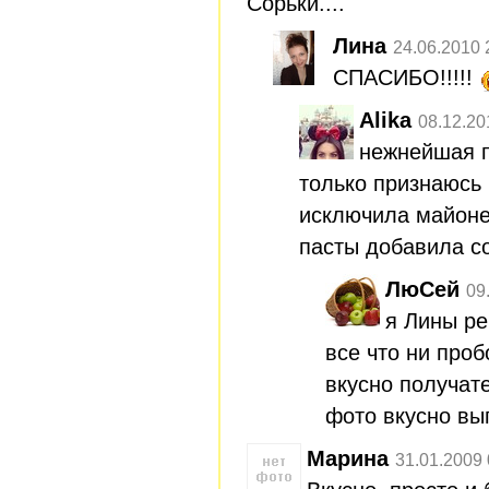
Сорьки....
Лина
24.06.2010 
СПАСИБО!!!!!
Alika
08.12.20
нежнейшая п
только признаюсь 
исключила майоне
пасты добавила с
ЛюСей
09
я Лины р
все что ни проб
вкусно получат
фото вкусно вы
Марина
31.01.2009 