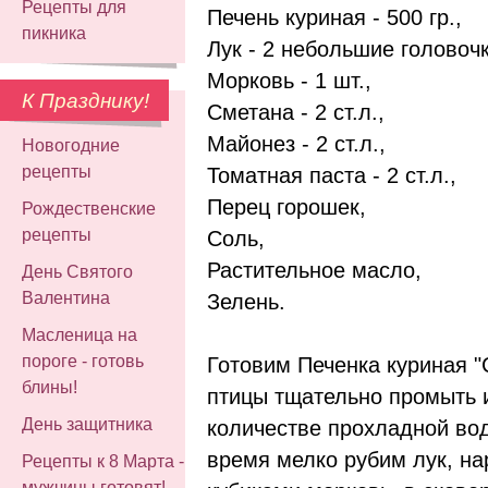
Рецепты для
Печень куриная - 500 гр.,
пикника
Лук - 2 небольшие головочк
Морковь - 1 шт.,
К Празднику!
Сметана - 2 ст.л.,
Майонез - 2 ст.л.,
Новогодние
рецепты
Томатная паста - 2 ст.л.,
Перец горошек,
Рождественские
рецепты
Соль,
Растительное масло,
День Святого
Валентина
Зелень.
Масленица на
пороге - готовь
Готовим Печенка куриная "
блины!
птицы тщательно промыть 
День защитника
количестве прохладной вод
время мелко рубим лук, н
Рецепты к 8 Марта -
мужчины готовят!