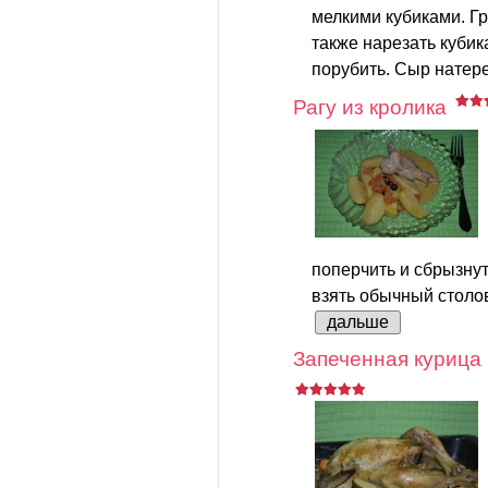
мелкими кубиками. Г
также нарезать кубик
порубить. Сыр натере
Рагу из кролика
поперчить и сбрызну
взять обычный столов
дальше
Запеченная курица