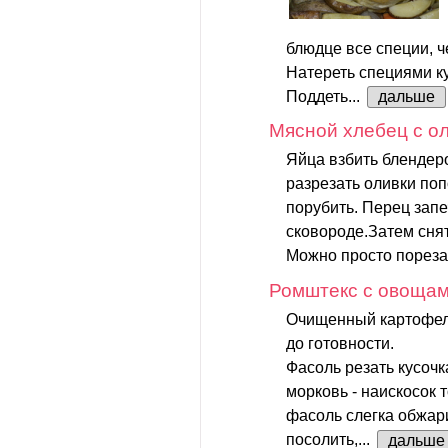
блюдце все специи, ч
Натереть специями ку
Поддеть...
дальше
Мясной хлебец с о
Яйца взбить блендеро
разрезать оливки по
порубить. Перец запе
сковороде.Затем снят
Можно просто порезат
Ромштекс с овоща
Очищенный картофель
до готовности.
Фасоль резать кусоч
морковь - наискосок 
фасоль слегка обжари
посолить,...
дальше