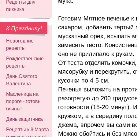
мука.
Рецепты для
пикника
Готовим Мятное печенье к 
сахаром, добавить тертый 
К Празднику!
мускатный орех, всыпать м
Новогодние
замесить тесто. Консистенц
рецепты
оно не прилипало к рукам.
Рождественские
От теста отделить комочки,
рецепты
мясорубку и перекрутить, 
День Святого
кусочки по 4-5 см.
Валентина
Печенья выложить на проти
Масленица на
разогретую до 200 градусов
пороге - готовь
готовности (15-20 минут).
блины!
кружком, а в середину пол
День защитника
джема, впрочем вы сами вс
Рецепты к 8 Марта -
Можно обойтись и без мясо
мужчины готовят!