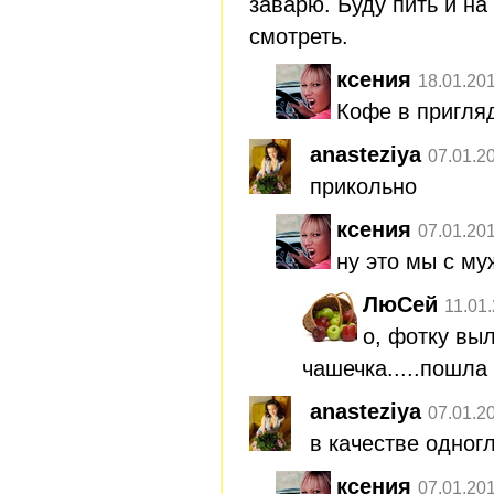
заварю. Буду пить и н
смотреть.
ксения
18.01.20
Кофе в пригля
anasteziya
07.01.2
прикольно
ксения
07.01.20
ну это мы с му
ЛюСей
11.01
о, фотку вы
чашечка.....пошла
anasteziya
07.01.2
в качестве одног
ксения
07.01.20