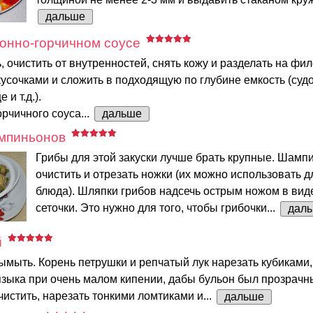
дальше
онно-горчичном соусе
 очистить от внутренностей, снять кожу и разделать на фил
усочками и сложить в подходящую по глубине емкость (судо
 и т.д.).
рчичного соуса...
дальше
ампиньонов
Грибы для этой закуски лучше брать крупные. Шамп
очистить и отрезать ножки (их можно использовать д
блюда). Шляпки грибов надсечь острым ножом в вид
сеточки. Это нужно для того, чтобы грибочки...
дал
й
мыть. Корень петрушки и репчатый лук нарезать кубиками,
языка при очень малом кипении, дабы бульон был прозрачн
чистить, нарезать тонкими ломтиками и...
дальше