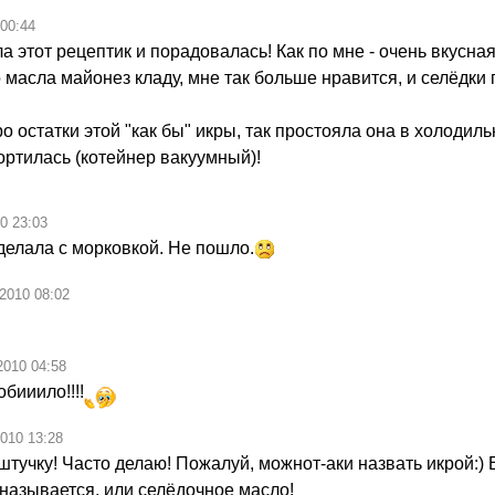
 00:44
а этот рецептик и порадовалась! Как по мне - очень вкусная
 масла майонез кладу, мне так больше нравится, и селёдки
остатки этой "как бы" икры, так простояла она в холодиль
ортилась (котейнер вакуумный)!
0 23:03
делала с морковкой. Не пошло.
.2010 08:02
2010 04:58
обииило!!!!
2010 13:28
штучку! Часто делаю! Пожалуй, можнот-аки назвать икрой:)
азывается, или селёдочное масло!