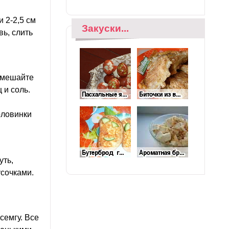
и 2-2,5 см
Закуски...
вь, слить
 смешайте
 и соль.
оловинки
уть,
усочками.
семгу. Все