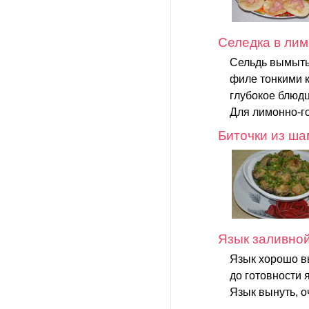
Селедка в лим
Сельдь вымыть,
филе тонкими к
глубокое блюдце
Для лимонно-го
Биточки из ш
Язык заливно
Язык хорошо вы
до готовности 
Язык вынуть, о