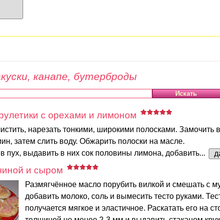
куски, канапе, бутерброды
рулетики с орехами и лимоном
стить, нарезать тонкими, широкими полосками. Замочить 
мин, затем слить воду. Обжарить полоски на масле.
в пух, выдавить в них сок половины лимона, добавить...
д
чиной и сыром
Размягчённое масло порубить вилкой и смешать с му
добавить молоко, соль и вымесить тесто руками. Тес
получается мягкое и эластичное. Раскатать его на ст
толщиной не менее 2-3 мм и выдавить стаканом кружо