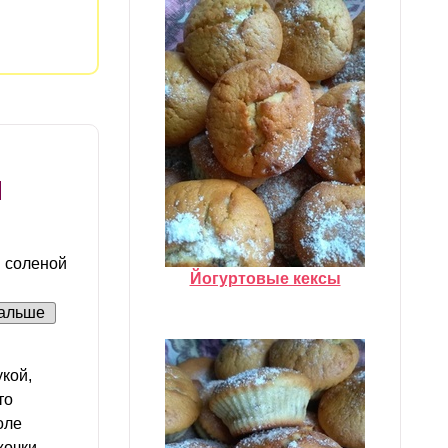
в соленой
Йогуртовые кексы
альше
кой,
то
оле
чки....