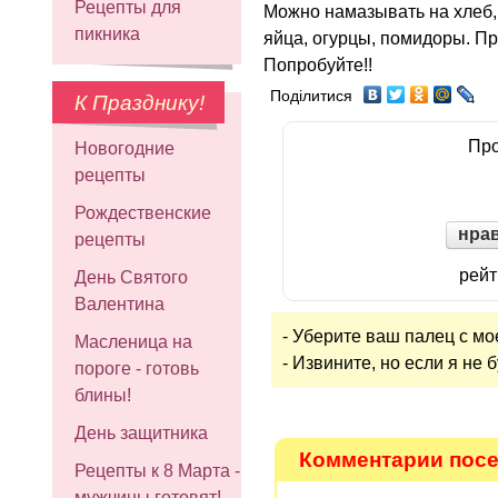
Рецепты для
Можно намазывать на хлеб,
пикника
яйца, огурцы, помидоры. Пр
Попробуйте!!
Поділитися
К Празднику!
Про
Новогодние
рецепты
Рождественские
нра
рецепты
рейт
День Святого
Валентина
- Уберите ваш палец с мо
Масленица на
- Извините, но если я не 
пороге - готовь
блины!
День защитника
Комментарии посе
Рецепты к 8 Марта -
мужчины готовят!