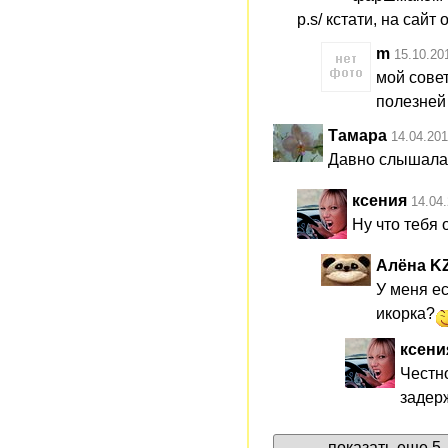
p.s/ кстати, на сайт
m
15.10.20
мой совет
полезней 
Тамара
14.04.201
Давно слышала 
ксения
14.04
Ну что тебя
Алёна K
У меня ес
икорка?
ксени
Честно
задер
показать еще 5