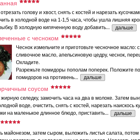
анная
отрезать голову и хвост, снять с костей и нарезать кусочкам
ить в холодной воде на 1-1,5 часа, чтобы ушла лишняя кро
рыбку. В холодную кипяченную воду добавить...
дальше
печенные с чесноком
Чеснок измельчите и приготовьте чесночное масло:
сливочное масло, апельсиновую цедру, чеснок, перец
Охладите.
Разрежьте помидоры пополам поперек. Положите п
помидоров на противень...
дальше
горчичным соусом
жирную селедку, замочить часа на два в молоке. Затем вын
олодной воде, очистить, снять с костей, нарезать наискось к
ки на маленькое длинное блюдо, приставить...
дальше
 майонезом, затем сыром, выложить листья салата, потом 