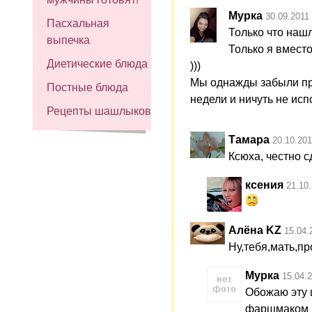
Мурка
30.09.2011
Пасхальная
Только что нашл
выпечка
Только я вместо
Диетические блюда
)))
Мы однажды забыли про 
Постные блюда
недели и ничуть не исп
Рецепты шашлыков
Тамара
20.10.201
Ксюха, честно с
ксения
21.10
Алёна KZ
15.04.
Ну,тебя,мать,пр
Мурка
15.04.
Обожаю эту 
фаршмаком н