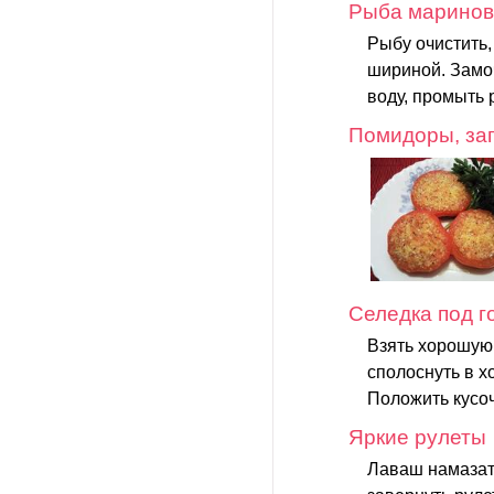
Рыба маринов
Рыбу очистить, 
шириной. Замоч
воду, промыть 
Помидоры, за
Селедка под 
Взять хорошую 
сполоснуть в х
Положить кусоч
Яркие рулеты
Лаваш намазать