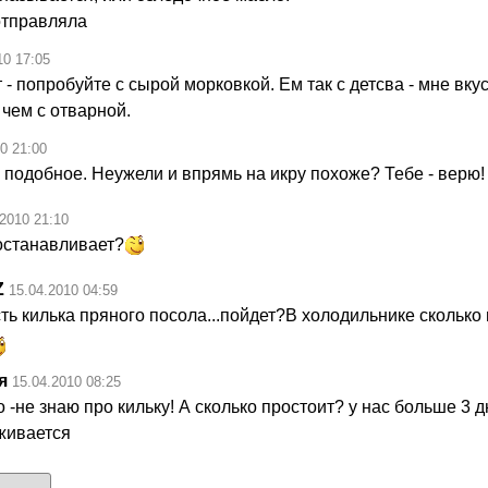
 отправляла
10 17:05
 - попробуйте с сырой морковкой. Ем так с детсва - мне вку
чем с отварной.
0 21:00
подобное. Неужели и впрямь на икру похоже? Тебе - верю!
.2010 21:10
 останавливает?
Z
15.04.2010 04:59
ть килька пряного посола...пойдет?В холодильнике сколько
я
15.04.2010 08:25
 -не знаю про кильку! А сколько простоит? у нас больше 3 д
живается