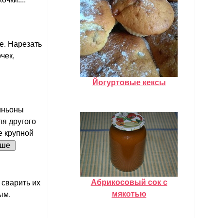
е. Нарезать
чек,
Йогуртовые кексы
иньоны
ля другого
е крупной
ьше
Абрикосовый сок с
 сварить их
мякотью
ым.