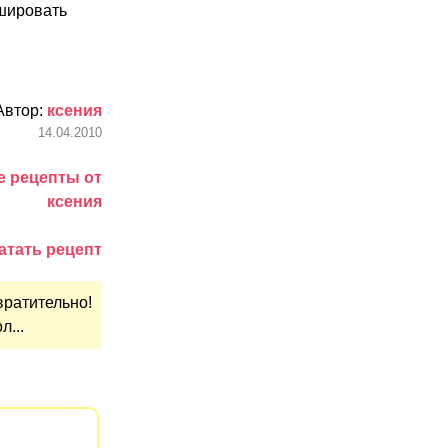
ршировать
Автор:
ксения
14.04.2010
е рецепты от
ксения
атать рецепт
вратительно!
л...