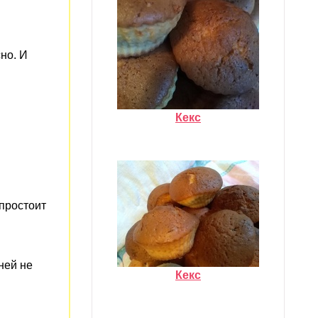
сно. И
Кекс
 простоит
ней не
Кекс