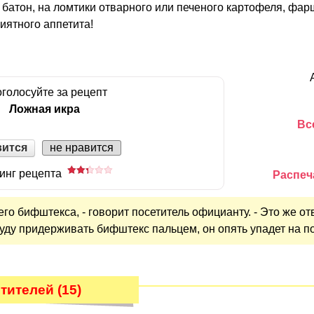
 батон, на ломтики отварного или печеного картофеля, фа
иятного аппетита!
голосуйте за рецепт
Ложная икра
Вс
вится
не нравится
инг рецепта
Распеч
его бифштекса, - говорит посетитель официанту. - Это же от
буду придерживать бифштекс пальцем, он опять упадет на по
тителей (15)