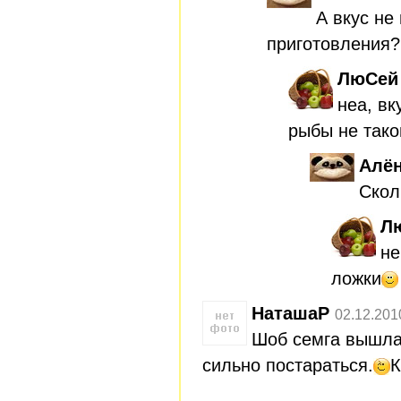
А вкус не
приготовления?
ЛюСей
неа, вк
рыбы не так
Алён
Скол
Л
не
ложки
НаташаР
02.12.201
Шоб семга вышла
сильно постараться.
К