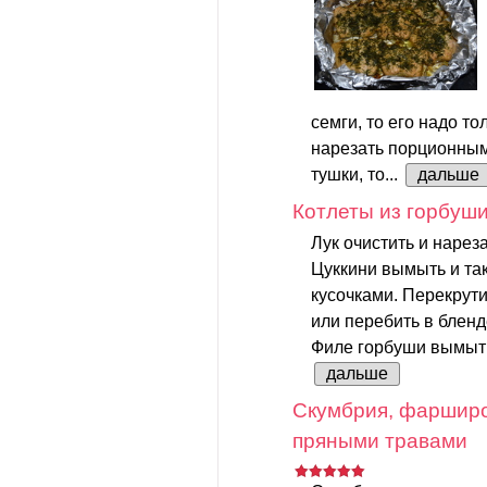
семги, то его надо т
нарезать порционными
тушки, то...
дальше
Котлеты из горбуши
Лук очистить и нареза
Цуккини вымыть и та
кусочками. Перекрути
или перебить в бленд
Филе горбуши вымыть 
дальше
Скумбрия, фарширо
пряными травами