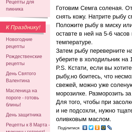
Рецепты для
Готовим Семга соленая. От
пикника
снять кожу. Натрите рыбу 
Положите рыбу в миску ил
К Празднику!
оставте в ней на 5-6 часов
Новогодние
температуре.
рецепты
Затем рыбу переверните на
Рождественские
уберите в холодильник на 1
рецепты
P.S. Кстати, если вы хотит
День Святого
рыбу,но боитесь, что несм
Валентина
свежей, можно уже солену
Масленица на
морозилке. Разморозить за 
пороге - готовь
Для того, чтобы при засол
блины!
и не подсохли, нужно тщат
День защитника
оливковым маслом.
Рецепты к 8 Марта -
Поділитися
мужчины готовят!