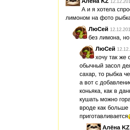
Алёна KZ
12.12.20
А и я хотела спро
лимоном на фото рыбка
ЛюСей
12.12.20
без лимона, но
ЛюСей
12.12
хочу так же 
обычный засол дел
сахар, то рыбка че
а вот с добавлен
коньяка, как в да
кушать можно гор
вроде как больше 
приготавливается
Алёна KZ