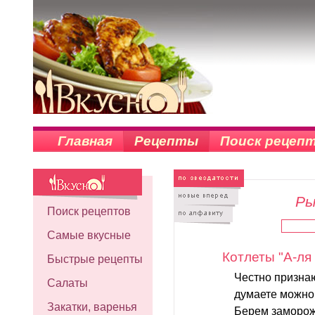
Главная
Рецепты
Поиск рецеп
Ры
Поиск рецептов
Самые вкусные
Котлеты "А-ля
Быстрые рецепты
Честно признаю
Салаты
думаете можно 
Закатки, варенья
Берем замороже