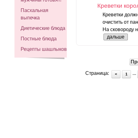
Креветки коро
Пасхальная
Креветки должн
выпечка
очистить от пан
Диетические блюда
На сковороду на
дальше
Постные блюда
Рецепты шашлыков
Пр
Страница:
...
<
1