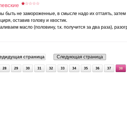
левские
ы быть не замороженные, в смысле надо их оттаять, затем 
циря, оставив голову и хвостик.
ливаем масло (половину, т.к. получится за два раза), разогр
едидущая страница
Следующая страница
28
29
30
31
32
33
34
35
36
37
38