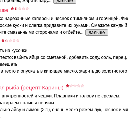
 горошек, жарить пару...
дальше
шке
о нарезанные каперсы и чеснок с тимьяном и горчицей. Фи
оские куски и слегка придавите их руками. Смажьте каждый
ите смазанными сторонами и отбейте...
дальше
ть на кусочки.
тесто: взбить яйца со сметаной, добавить соду, соль, перец, 
змешать.
в тесто и опускать в кипящее масло, жарить до золотистого ц
я рыба (рецепт Карины)
 внутренностей и чешуи. Плавники и голову не срезаем.
натираем солью и перчим.
ьно айву и лимон (3:1), очень мелко режем лук, чеснок и мя
.