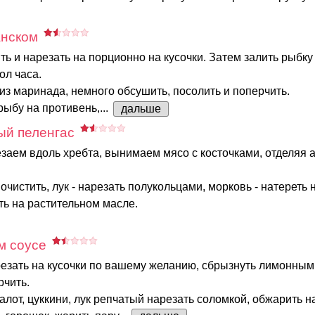
анском
ть и нарезать на порционно на кусочки. Затем залить рыбк
ол часа.
из маринада, немного обсушить, посолить и поперчить.
ыбу на противень,...
дальше
й пеленгас
заем вдоль хребта, вынимаем мясо с косточками, отделяя 
очистить, лук - нарезать полукольцами, морковь - натереть 
ь на растительном масле.
м соусе
езать на кусочки по вашему желанию, сбрызнуть лимонным
рчить.
алот, цуккини, лук репчатый нарезать соломкой, обжарить н