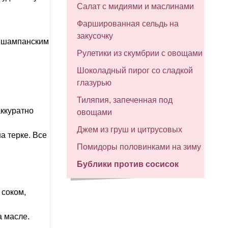
Салат с мидиями и маслинами
Фаршированная сельдь на
закусочку
у шампанским
Рулетики из скумбрии с овощами
Шоколадный пирог со сладкой
глазурью
Тиляпия, запеченная под
аккуратно
овощами
Джем из груш и цитрусовых
на терке. Все
Помидоры половинками на зиму
Бублики против сосисок
 соком,
а масле.