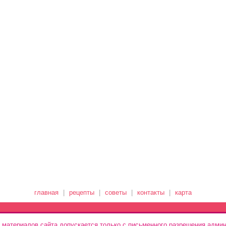
главная
|
рецепты
|
советы
|
контакты
|
карта
 материалов сайта допускается только с письменного разрешения админ