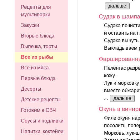
дальше
Рецепты для
мультиварки
Судак в шамп
Закуски
Судака почисти
и оставить на п
Вторые блюда
Судака вынуть 
Выпечка, торты
Выкладываем р
Все из рыбы
Фаршированны
Все из мяса
Пеленгас разре
кожу.
Первые блюда
Лук и морковку 
Десерты
вместе обжарит
...
дальше
Детские рецепты
Окунь в винно
Готовим в СВЧ
Филе окуня нар
Соусы и подливки
посолить, попе
Напитки, коктейли
Морковь, лук-ш