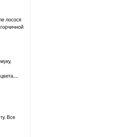
ле лосося
 горчичной
муку,
вета....
ту. Все