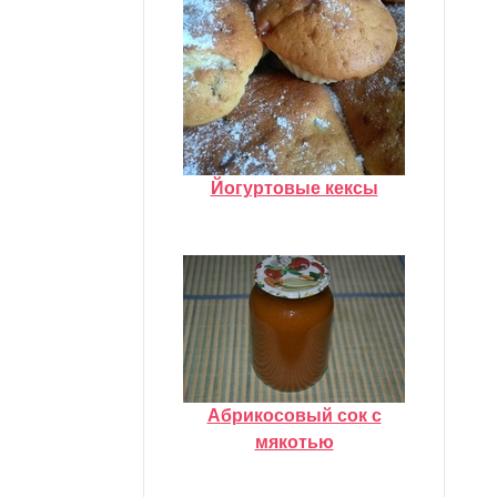
Йогуртовые кексы
Абрикосовый сок с
мякотью