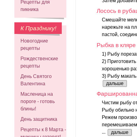
Затем добавить
Рецепты для
пикника
Лосось в руба
Смешайте мелк
нарежьте на пл
К Празднику!
пастой, соедин
Новогодние
Рыбка в кляре
рецепты
1) Рыбу пореза
Рождественские
2) Приготовить 
рецепты
хорошенько ра
3) Рыбу макать 
День Святого
дальше
Валентина
Фаршированна
Масленица на
пороге - готовь
Чистим рыбу от
блины!
Рыбу обильно 
Режем произвол
День защитника
перемешиваем
Рецепты к 8 Марта -
...
дальше
мужчины готовят!