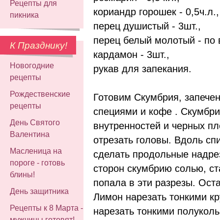
Рецепты для
кориандр горошек - 0,5ч.л.,
пикника
перец душистый - 3шт.,
перец белый молотый - по 
К Празднику!
кардамон - 3шт.,
Новогодние
рукав для запекания.
рецепты
Рождественские
Готовим Скумбрия, запечен
рецепты
специями и кофе . Скумбри
День Святого
внутренностей и черных пл
Валентина
отрезать головы. Вдоль спи
Масленица на
сделать продольные надрез
пороге - готовь
сторон скумбрию солью, ст
блины!
попала в эти разрезы. Оста
День защитника
Лимон нарезать тонкими кр
Рецепты к 8 Марта -
нарезать тонкими полуколь
мужчины готовят!