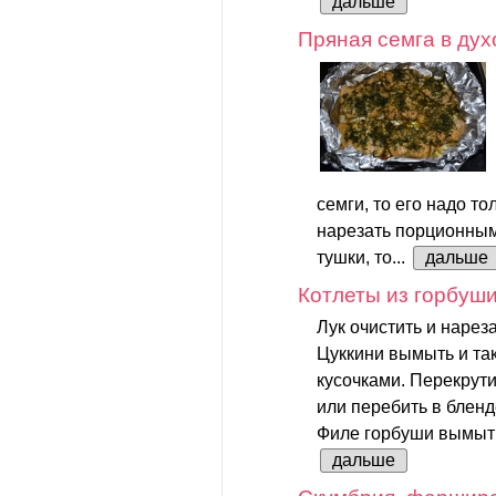
дальше
Пряная семга в дух
семги, то его надо т
нарезать порционными
тушки, то...
дальше
Котлеты из горбуши
Лук очистить и нареза
Цуккини вымыть и та
кусочками. Перекрути
или перебить в бленд
Филе горбуши вымыть 
дальше