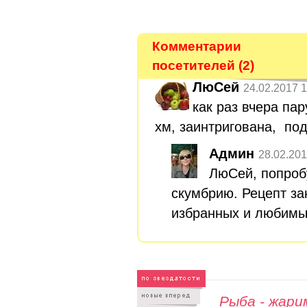
Комментарии
посетителей (2)
ЛюСей
24.02.2017 1
как раз вчера па
хм, заинтригована, по
Админ
28.02.201
ЛюСей, попробу
скумбрию. Рецепт за
избранных и любим
Рыба - жари