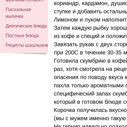
кориандр, кардамон, душис
Пасхальная
ступке и добавить остальн
выпечка
Лимоном и луком наполнит
Диетические блюда
Затем каждую рыбку хорош
из кофе и специй и положит
Постные блюда
Завязать рукав с двух сто
Рецепты шашлыков
при 200С в течение 30-35 м
Готовила скумбрию в кофе
раз, хотя смотрела на рец
опасения по поводу вкуса к
пахла только ароматными 
специфический запах скум
который в готовом блюде 
Корочка получилась вкусно
(мы с мужем именно такую
На гарнир идеально подхо