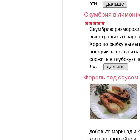
эти...
дальше
Скумбрия в лимонн
Скумбрию разморозит
выпотрошить и нарез
Хорошо рыбку вымыть
поперчить. посыпать
сложить в глубокую п
Лук...
дальше
Форель под соусом
добавьте маринад и 
хорошо прогрейте и..