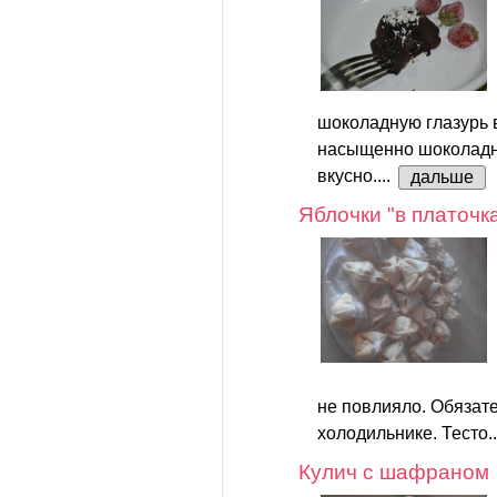
шоколадную глазурь в
насыщенно шоколадно
вкусно....
дальше
Яблочки "в платочк
не повлияло. Обязате
холодильнике. Тесто.
Кулич с шафраном