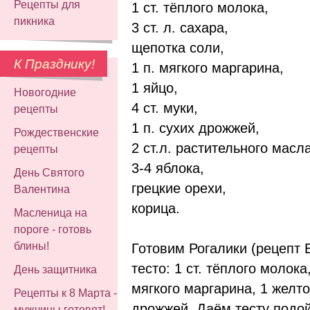
Рецепты для
1 ст. тёплого молока,
пикника
3 ст. л. сахара,
щепотка соли,
К Празднику!
1 п. мягкого маргарина,
1 яйцо,
Новогодние
4 ст. муки,
рецепты
1 п. сухих дрожжей,
Рождественские
2 ст.л. растительного масла
рецепты
3-4 яблока,
День Святого
грецкие орехи,
Валентина
корица.
Масленица на
пороге - готовь
блины!
Готовим Рогалики (рецепт
тесто: 1 ст. тёплого молока,
День защитника
мягкого маргарина, 1 желток
Рецепты к 8 Марта -
дрожжей. Даём тесту подо
мужчины готовят!