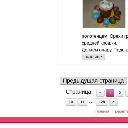
полотенцем. Орехи г
средней крошки.
Делаем опару. Подогр
дальше
Предыдущая страница
Страница:
<
1
2
...
10
11
128
>
главная
|
рецепт