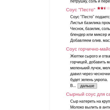
петрушку, соль и перец
Соус "Песто"
Соус "Песто" подается
Листья базилика про
Чеснок, базилик, сол
блендер или миксер и
Добавляем олив. масл
Соус горчично-май
Желтки сырого и отва
горчицей, добавить м
меленький лучок, мел
давил через чесночни
будет зелень укропа.
В...
дальше
Сырный соус для с
Сыр натереть на круп
Молоко вылить в ант