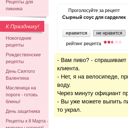
Рецепты для
пикника
Проголосуйте за рецепт
Сырный соус для сарделек
К Празднику!
нравится
не нравится
Новогодние
рейтинг рецепта
рецепты
Рождественские
- Вам пиво? - спрашивает
рецепты
клиента.
День Святого
- Нет, я на велосипеде, 
Валентина
воду.
Масленица на
Через минуту официант пр
пороге - готовь
- Вы уже можете выпить п
блины!
то украл.
День защитника
Рецепты к 8 Марта -
мужчины готовят!