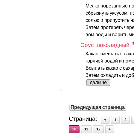
Мелко порезанные по
сбрызнуть уксусом, п
солью и припустить н
Затем протереть чере
вом воды и варить ми
Соус шоколадный
Какао смешать с сах
горячей водой и пом
Всыпать какао с саха
Затем охладить и доб
дальше
Предидущая страница
Страница:
<
1
2
10
11
12
>