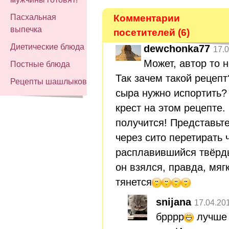
Комментарии
Пасхальная
выпечка
посетителей (6)
Диетические блюда
dewchonka77
17.0
Может, автор то н
Постные блюда
Так зачем такой рецеп
Рецепты шашлыков
сыра нужно испортить?
крест на этом рецепте.
получится! Представьте
через сито перетирать 
расплавившийся твёр
он взялся, правда, мяг
тянется
snijana
17.04.20
брррр
лучше 