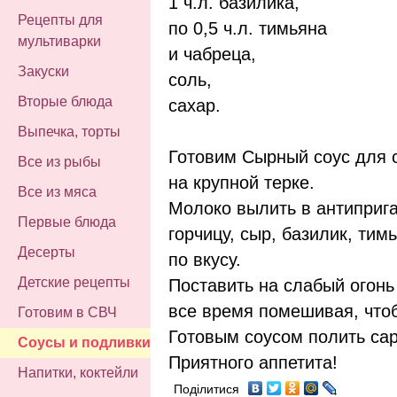
1 ч.л. базилика,
Рецепты для
по 0,5 ч.л. тимьяна
мультиварки
и чабреца,
Закуски
соль,
Вторые блюда
сахар.
Выпечка, торты
Готовим Сырный соус для 
Все из рыбы
на крупной терке.
Все из мяса
Молоко вылить в антиприга
Первые блюда
горчицу, сыр, базилик, тимь
Десерты
по вкусу.
Детские рецепты
Поставить на слабый огонь
все время помешивая, чтоб
Готовим в СВЧ
Готовым соусом полить сар
Соусы и подливки
Приятного аппетита!
Напитки, коктейли
Поділитися