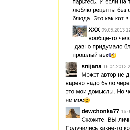
парьтесь. И если на 
люблю рецепты без 
блюда. Это как кот 
XXX
09.05.2013 1
вообще-то чел
-давно придумало бл
прошлый век
snijana
16.04.2013 
Может автор не д
варево надо было через
это мои домыслы. Но ч
не мое
dewchonka77
16.0
Скажите, ВЫ личн
Получились какие-то ко