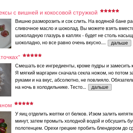
ксы с вишней и кокосовой стружкой
Вишню разморозить и сок слить. На водяной бане ра
сливочное масло и шоколад. Вы можете взять вмес
шоколадную глазурь в каплях - будет не столь насы
шоколадно, но все равно очень вкусно....
дальше
аточках"
Смешать все ингредиенты, кроме пудры и замесить к
Я мягкий маргарин сначала секла ножом, но потом 
руками и на вкус, абсолютно, не повлияло. Обязател
на ночь в холодильнике. Тесто...
дальше
аном
У яиц отделить желтки от белков. Изюм залить кипятк
минут, затем промыть холодной водой и обсушить 
полотенцем. Орехи грецкие пробить блендером до с