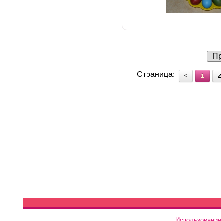
Пр
Страница:
<
1
2
Использование