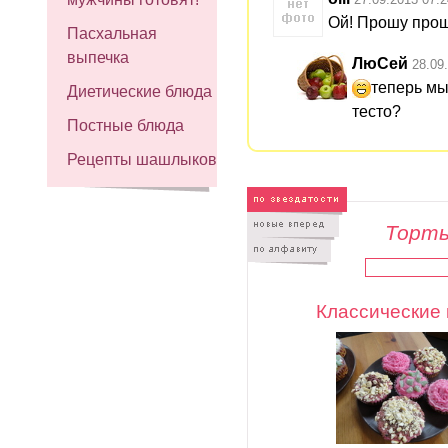
Ой! Прошу прощ
Пасхальная
выпечка
ЛюСей
28.09
теперь мы
Диетические блюда
тесто?
Постные блюда
Рецепты шашлыков
Торты
Классические 