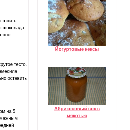
стопить
то шоколада
щенно
Йогуртовые кексы
рутое тесто.
замесила
ьно оставить
Абрикосовый сок с
ом на 5
мякотью
бумажным
редней