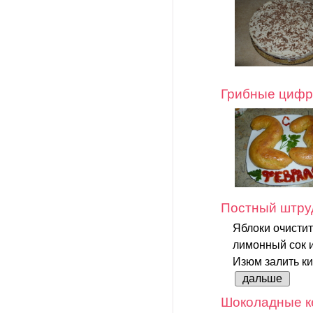
Грибные циф
Постный штруд
Яблоки очистит
лимонный сок и
Изюм залить ки
дальше
Шоколадные ке