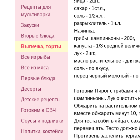
яйца - 2шт.,
Рецепты для
сахар - 1ст.л.,
мультиварки
соль - 1/2ч.л.,
разрыхлитель - 1ч.л.
Закуски
Начинка:
Вторые блюда
грибы шампиньоны - 200г,
капуста - 1/3 средней велич
Выпечка, торты
лук - 2шт.,
Все из рыбы
масло растительное - для ж
Все из мяса
соль - по вкусу,
перец черный молотый - по 
Первые блюда
Десерты
Готовим Пирог с грибами и 
шампиньоны. Лук очистить и
Детские рецепты
Обжарить на растительном м
Готовим в СВЧ
вместе обжарить минут 10, 
Для теста взбить яйца с са
Соусы и подливки
перемешать. Тесто должно б
Напитки, коктейли
Противень застелить перга