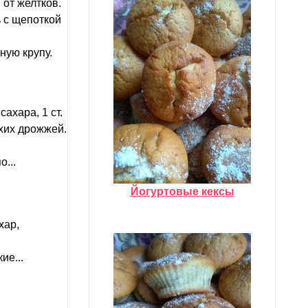
от желтков.
ь с щепоткой
ную крупу.
ахара, 1 ст.
ухих дрожжей.
...
Йогуртовые кексы
хар,
ие...