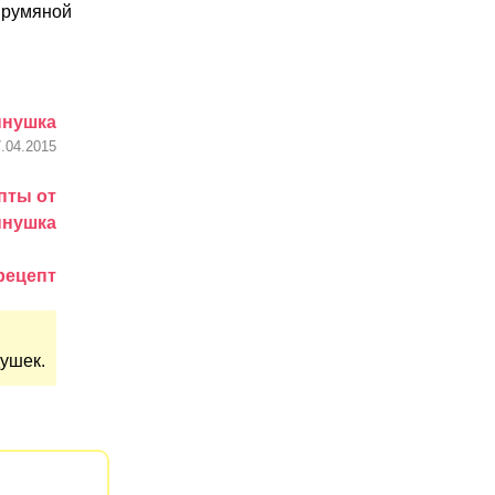
о румяной
ннушка
.04.2015
пты от
ннушка
рецепт
душек.