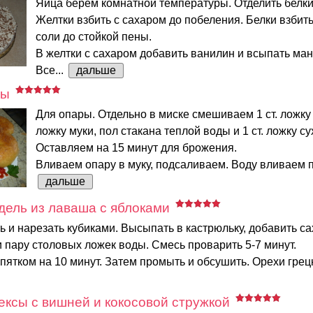
Яйца берем комнатной температуры. Отделить белки 
Желтки взбить с сахаром до побеления. Белки взбит
соли до стойкой пены.
В желтки с сахаром добавить ванилин и всыпать ман
Все...
дальше
ры
Для опары. Отдельно в миске смешиваем 1 ст. ложку с
ложку муки, пол стакана теплой воды и 1 ст. ложку с
Оставляем на 15 минут для брожения.
Вливаем опару в муку, подсаливаем. Воду вливаем по
дальше
ель из лаваша с яблоками
ь и нарезать кубиками. Высыпать в кастрюльку, добавить са
 пару столовых ложек воды. Смесь проварить 5-7 минут.
пятком на 10 минут. Затем промыть и обсушить. Орехи грецк
ксы с вишней и кокосовой стружкой