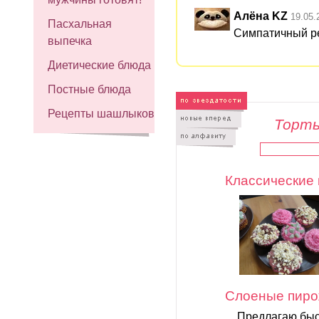
Алёна KZ
19.05.
Пасхальная
Симпатичный рец
выпечка
Диетические блюда
Постные блюда
Рецепты шашлыков
Торты
Классические 
Слоеные пиро
Предлагаю быс