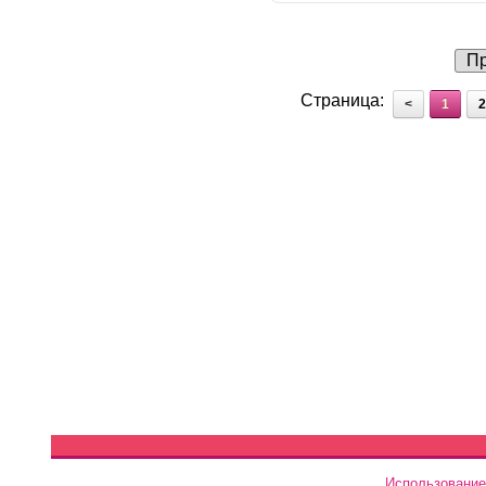
Пр
Страница:
<
1
2
Использование