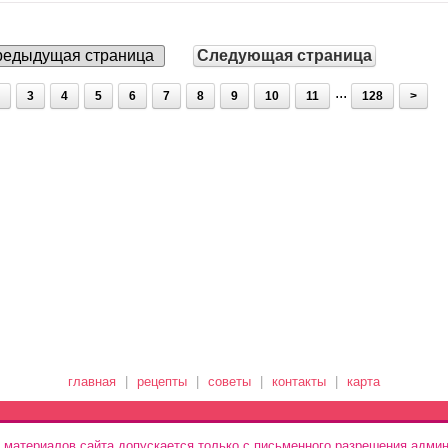
едыдущая страница
Следующая страница
...
3
4
5
6
7
8
9
10
11
128
>
главная
|
рецепты
|
советы
|
контакты
|
карта
 материалов сайта допускается только с письменного разрешения админ