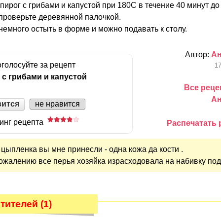
пирог с грибами и капустой при 180С в течение 40 минут д
 проверьте деревянной палочкой.
немного остыть в форме и можно подавать к столу.
Автор:
А
голосуйте за рецепт
17
 с грибами и капустой
Все реце
А
вится
не нравится
инг рецепта
Распечатать 
 цыпленка вы мне принесли - одна кожа да кости .
 сожалению все перья хозяйка израсходовала на набивку по
ителей (1)