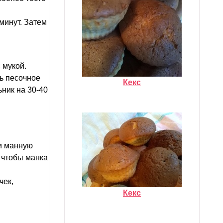
минут. Затем
 мукой.
ть песочное
Кекс
ьник на 30-40
 и манную
, чтобы манка
чек,
Кекс