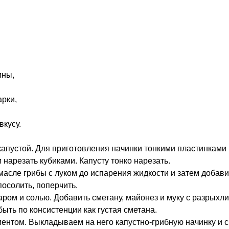
ины,
арки,
вкусу.
капустой. Для приготовления начинки тонкими пластинками
 нарезать кубиками. Капусту тонко нарезать.
асле грибы с луком до испарения жидкости и затем добавит
посолить, поперчить.
харом и солью. Добавить сметану, майонез и муку с разрыхл
ыть по консистенции как густая сметана.
ментом. Выкладываем на него капустно-грибную начинку и 