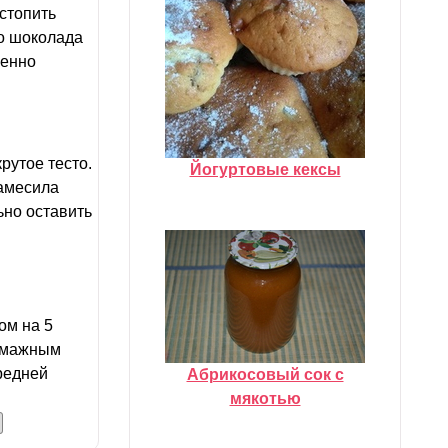
стопить
то шоколада
щенно
рутое тесто.
Йогуртовые кексы
замесила
ьно оставить
ом на 5
бумажным
редней
Абрикосовый сок с
мякотью