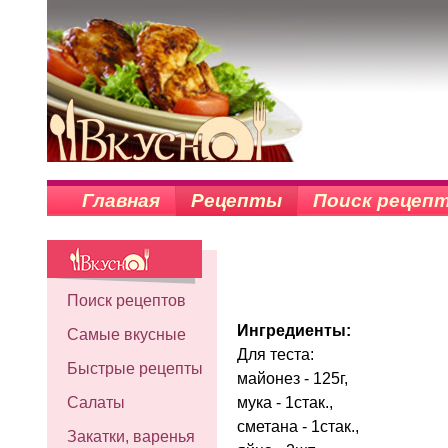
Главная
Рецепты
Поиск рецеп
Поиск рецептов
Ингредиенты:
Самые вкусные
Для теста:
Быстрые рецепты
майонез - 125г,
мука - 1стак.,
Салаты
сметана - 1стак.,
Закатки, варенья