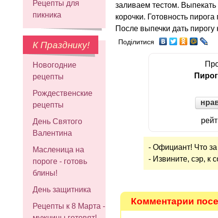
Рецепты для
заливаем тестом. Выпекать 
пикника
корочки. Готовность пирога
После выпечки дать пирогу 
Поділитися
К Празднику!
Про
Новогодние
Пирог
рецепты
Рождественские
нра
рецепты
рейт
День Святого
Валентина
- Официант! Что за
Масленица на
- Извините, сэр, к
пороге - готовь
блины!
День защитника
Комментарии посет
Рецепты к 8 Марта -
мужчины готовят!