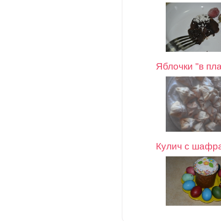
Яблочки "в пл
Кулич с шафр