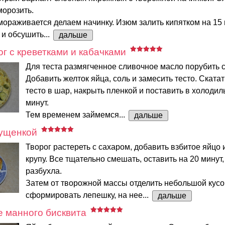
морозить.
мораживается делаем начинку. Изюм залить кипятком на 15 
и обсушить...
дальше
г с креветками и кабачками
Для теста размягченное сливочное масло порубить с
Добавить желток яйца, соль и замесить тесто. Ската
тесто в шар, накрыть пленкой и поставить в холодил
минут.
Тем временем займемся...
дальше
гущенкой
Творог растереть с сахаром, добавить взбитое яйцо
крупу. Все тщательно смешать, оставить на 20 минут
разбухла.
Затем от творожной массы отделить небольшой кусо
сформировать лепешку, на нее...
дальше
е манного бисквита