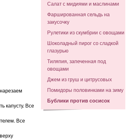
Салат с мидиями и маслинами
Фаршированная сельдь на
закусочку
Рулетики из скумбрии с овощами
Шоколадный пирог со сладкой
глазурью
Тиляпия, запеченная под
овощами
Джем из груш и цитрусовых
Помидоры половинками на зиму
 нарезаем
Бублики против сосисок
ь капусту. Все
ителем. Все
сверху