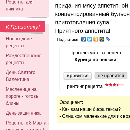
Рецепты для
придания мясу аппетитной
пикника
концентрированный бульон
приготовления супа.
К Празднику!
Приятного аппетита!
Новогодние
Поділитися
рецепты
Проголосуйте за рецепт
Рождественские
Курица по чешски
рецепты
День Святого
нравится
не нравится
Валентина
рейтинг рецепта
Масленица на
пороге - готовь
Официант:
блины!
- Как вам наши бифштексы?
День защитника
- Слишком маленькие для их воз
Рецепты к 8 Марта -
мужчины готовят!