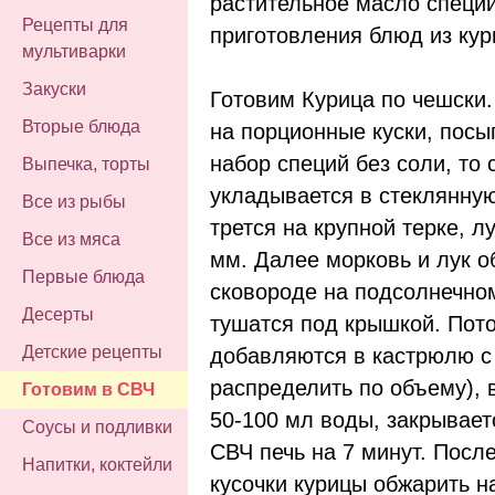
растительное масло специи
Рецепты для
приготовления блюд из кур
мультиварки
Закуски
Готовим Курица по чешски
Вторые блюда
на порционные куски, посы
набор специй без соли, то
Выпечка, торты
укладывается в стеклянну
Все из рыбы
трется на крупной терке, л
Все из мяса
мм. Далее морковь и лук 
Первые блюда
сковороде на подсолнечно
Десерты
тушатся под крышкой. Пот
Детские рецепты
добавляются в кастрюлю с
распределить по объему), 
Готовим в СВЧ
50-100 мл воды, закрывает
Соусы и подливки
СВЧ печь на 7 минут. Посл
Напитки, коктейли
кусочки курицы обжарить н