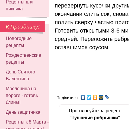
Рецепты для
перевернуть кусочки други
пикника
окончании слить сок, снов
полить сверху частью приг
К Празднику!
Готовить открытыми 3-6 м
средней. Переложить ребр
Новогодние
рецепты
оставшимся соусом.
Рождественские
рецепты
День Святого
Валентина
Масленица на
пороге - готовь
Поділитися
блины!
Проголосуйте за рецепт
День защитника
"Тушеные ребрышки"
Рецепты к 8 Марта -
мужчины готовят!