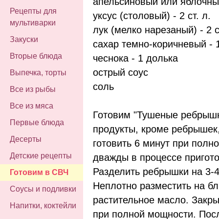
апельсиновый или яблочный
Рецепты для
уксус (столовый) - 2 ст. л.
мультиварки
лук (мелко нарезаный) - 2 с
Закуски
сахар темно-коричневый - 1.
Вторые блюда
чеснока - 1 долька
острый соус
Выпечка, торты
соль
Все из рыбы
Все из мяса
Готовим "Тушеные ребрышк
Первые блюда
продукты, кроме ребрышек,
Десерты
готовить 6 минут при пол
Детские рецепты
дважды в процессе пригото
Разделить ребрышки на 3-4
Готовим в СВЧ
Неплотно разместить на б
Соусы и подливки
растительное масло. Закры
Напитки, коктейли
при полной мощности. Пос