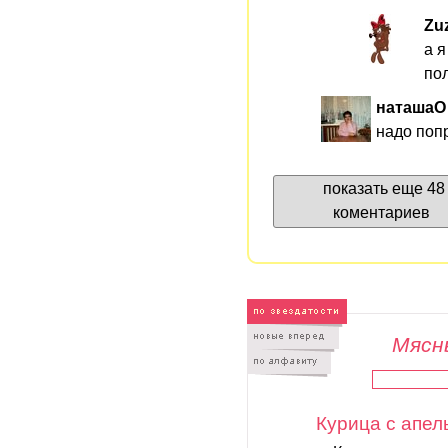
Zu
а я
пол
наташа
надо поп
показать еще 48
коментариев
Мясны
Курица с апе