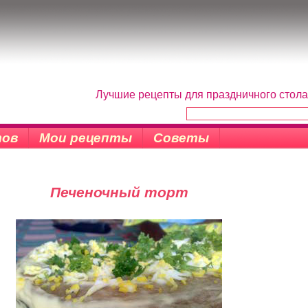
Лучшие рецепты для праздничного стола
тов
Мои рецепты
Советы
Печеночный торт