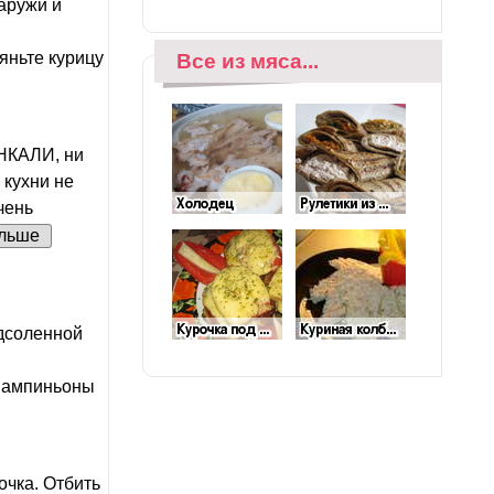
аружи и
яньте курицу
Все из мяса...
НКАЛИ, ни
 кухни не
чень
льше
одсоленной
 Шампиньоны
очка. Отбить