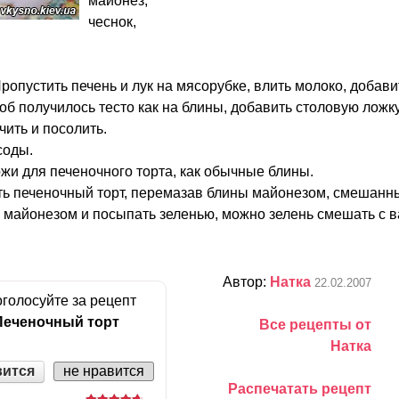
майонез,
чеснок,
ропустить печень и лук на мясорубке, влить молоко, добавит
об получилось тесто как на блины, добавить столовую ложк
чить и посолить.
соды.
жи для печеночного торта, как обычные блины.
ать печеночный торт, перемазав блины майонезом, смешанн
же майонезом и посыпать зеленью, можно зелень смешать с
Автор:
Натка
22.02.2007
голосуйте за рецепт
Печеночный торт
Все рецепты от
Натка
вится
не нравится
Распечатать рецепт