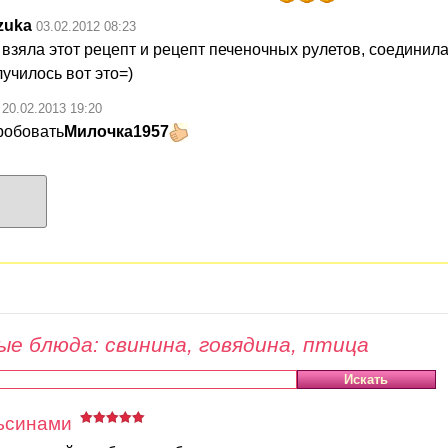
zuka
03.02.2012 08:23
 взяла этот рецепт и рецепт печеночных рулетов, соединила
училось вот это=)
О
20.02.2013 19:20
робовать
Милочка1957
е блюда: свинина, говядина, птица
льсинами