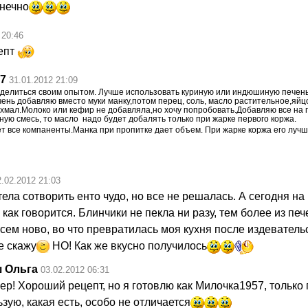
нечно
 20:46
епт
7
31.01.2012 21:09
оделиться своим опытом. Лучше использовать куриную или индюшиную печен
ень добавляю вместо муки манку,потом перец, соль, масло растительное,яйц
хмал.Молоко или кефир не добавляла,но хочу попробовать.Добавляю все на г
ную смесь, то масло надо будет добалять только при жарке первого коржа.
т все компаненты.Манка при пропитке дает объем. При жарке коржа его луч
2.02.2012 21:03
ела сотворить енто чудо, но все не решалась. А сегодня на
 как говорится. Блинчики не пекла ни разу, тем более из пече
сем ново, во что превратилась моя кухня после издеватель
е скажу
НО! Как же вкусно получилось
 Ольга
03.02.2012 06:31
ер! Хороший рецепт, но я готовлю как Милочка1957, только
зую, какая есть, особо не отличается