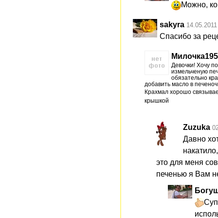
Можно, ко
sakyra
14.05.2011
Спасибо за рец
Милочка195
Девочки! Хочу п
измельченую печ
обязательно кра
добавить масло в печеноч
Крахмал хорошо связывае
крышкой
Zuzuka
0
Давно хот
накатило,
это для меня сов
печенью я Вам н
Богуш
Суп
исполь