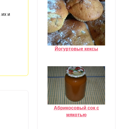
 их и
Йогуртовые кексы
Абрикосовый сок с
мякотью