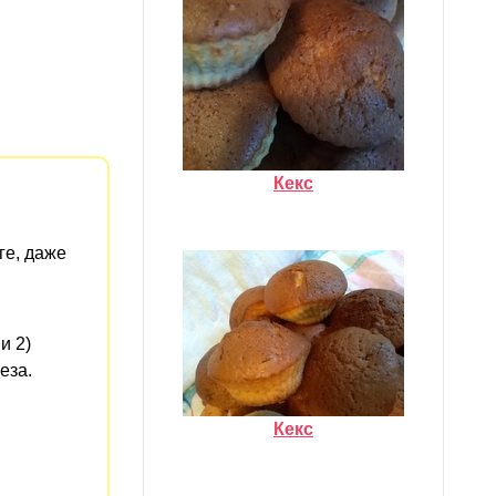
Кекс
ге, даже
и 2)
еза.
Кекс