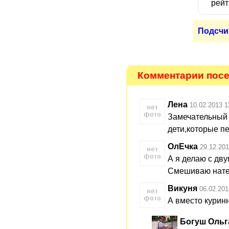
рейт
Подсчи
Комментарии посе
Лена
10.02.2013 1
Замечательный 
дети,которые пе
ОлЕчка
29.12.201
А я делаю с дв
Смешиваю натер
Викуня
06.02.201
А вместо курин
Богуш Ольг