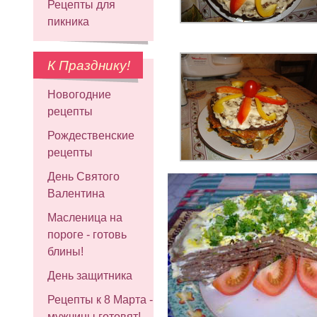
Рецепты для
пикника
К Празднику!
Новогодние
рецепты
Рождественские
рецепты
День Святого
Валентина
Масленица на
пороге - готовь
блины!
День защитника
Рецепты к 8 Марта -
мужчины готовят!