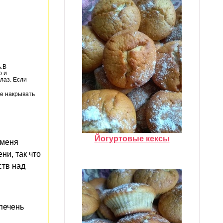
ь.В
о и
лаз. Если
ше накрывать
Йогуртовые кексы
 меня
ни, так что
ств над
 печень