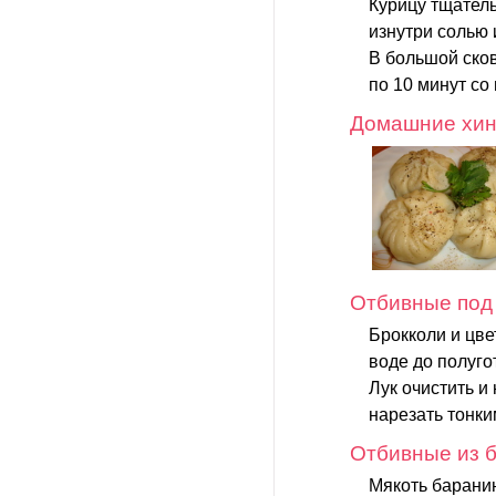
Курицу тщател
изнутри солью
В большой сков
по 10 минут со 
Домашние хин
Отбивные под
Брокколи и цве
воде до полуго
Лук очистить и
нарезать тонки
Отбивные из б
Мякоть баранин