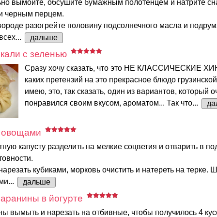
ьно вымойте, обсушите бумажным полотенцем и натрите сн
 и черным перцем.
ороде разогрейте половину подсолнечного масла и подрум
всех...
дальше
кали с зеленью
Сразу хочу сказать, что это НЕ КЛАССИЧЕСКИЕ ХИ
каких претензий на это прекрасное блюдо грузинской
имею, это, так сказать, один из вариантов, который о
понравился своим вкусом, ароматом... Так что...
да
 овощами
тную капусту разделить на мелкие соцветия и отварить в п
товности.
 нарезать кубиками, морковь очистить и натереть на терке.
ми...
дальше
аранины в йогурте
ы вымыть и нарезать на отбивные, чтобы получилось 4 кус