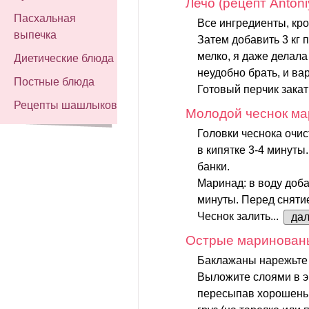
Лечо (рецепт Antoni
Пасхальная
Все ингредиенты, кро
выпечка
Затем добавить 3 кг 
мелко, я даже делала
Диетические блюда
неудобно брать, и вар
Постные блюда
Готовый перчик закат
Рецепты шашлыков
Молодой чеснок м
Головки чеснока очи
в кипятке 3-4 минуты
банки.
Маринад: в воду доба
минуты. Перед снятие
Чеснок залить...
да
Острые маринован
Баклажаны нарежьте 
Выложите слоями в э
пересыпав хорошеньк