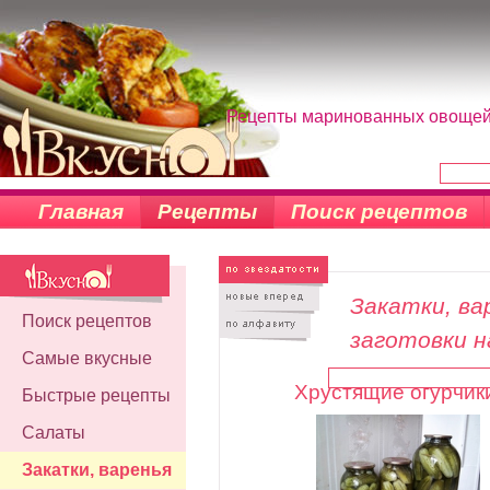
Рецепты маринованных овощей, 
Главная
Рецепты
Поиск рецептов
Закатки, вар
Поиск рецептов
заготовки н
Самые вкусные
Хрустящие огурчик
Быстрые рецепты
Салаты
Закатки, варенья