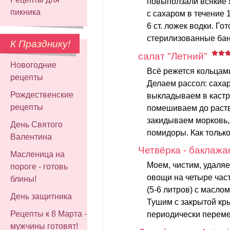
повыползали всякие 
пикника
с сахаром в течение 
6 ст. ложек водки. Г
стерилизованные банк
К Празднику!
салат "Летний"
Новогодние
Всё режется кольцам
рецепты
Делаем рассол: сахар,
Рождественские
выкладываем в кастр
рецепты
помешиваем до раств
закидываем морковь, 
День Святого
помидоры. Как только
Валентина
Четвёрка - баклаж
Масленица на
Моем, чистим, удаля
пороге - готовь
овощи на четыре час
блины!
(5-6 литров) с масло
День защитника
Тушим с закрытой кры
Рецепты к 8 Марта -
периодически переме
мужчины готовят!