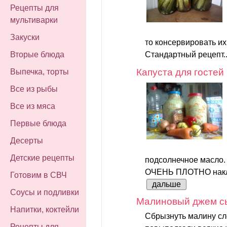
Рецепты для
мультиварки
Закуски
то консервировать их
Вторые блюда
Стандартный рецепт..
Капуста для гостей
Выпечка, торты
Все из рыбы
Все из мяса
Первые блюда
Десерты
Детские рецепты
подсолнечное масло.
ОЧЕНЬ ПЛОТНО наклад
Готовим в СВЧ
дальше
Соусы и подливки
Малиновый джем с
Напитки, коктейли
Сбрызнуть малину сле
Рецепты для