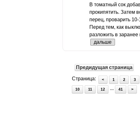
В томатный сок добав
прокипятить. Затем 
перец, проварить 10-
Перед тем, как выклю
разложить в заранее 
дальше
Предидущая страница
Страница:
<
1
2
3
...
10
11
12
41
>