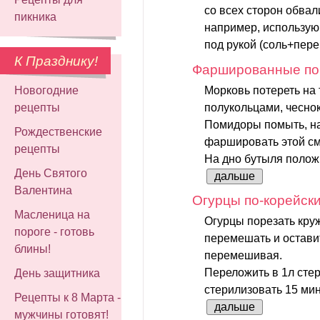
со всех сторон обвал
пикника
например, использую
под рукой (соль+пер
К Празднику!
Фаршированные п
Морковь потереть на 
Новогодние
полукольцами, чеснок
рецепты
Помидоры помыть, на
Рождественские
фаршировать этой с
рецепты
На дно бутыля положи
День Святого
дальше
Валентина
Огурцы по-корейск
Масленица на
Огурцы порезать кру
пороге - готовь
перемешать и оставит
блины!
перемешивая.
Переложить в 1л сте
День защитника
стерилизовать 15 мин.
Рецепты к 8 Марта -
дальше
мужчины готовят!