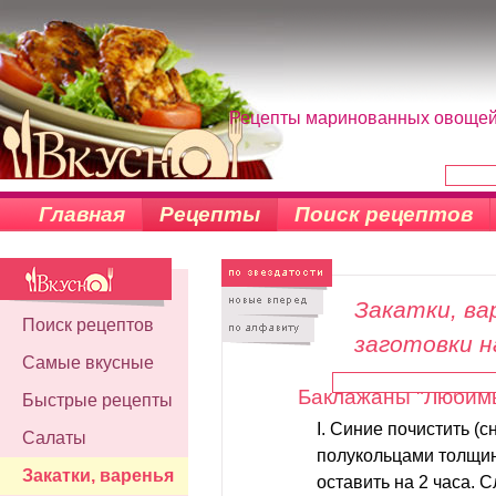
Рецепты маринованных овощей, 
Главная
Рецепты
Поиск рецептов
Закатки, вар
Поиск рецептов
заготовки н
Самые вкусные
Баклажаны "Любим
Быстрые рецепты
I. Синие почистить (с
Салаты
полукольцами толщин
Закатки, варенья
оставить на 2 часа. С