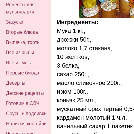
Рецепты для
мультиварки
Ингредиенты:
Закуски
Мука 1 кг.,
Вторые блюда
дрожжи 50г.,
Выпечка, торты
молоко 1,7 стакана,
Все из рыбы
10 желтков,
Все из мяса
3 белка,
Первые блюда
сахар 250г.,
масло сливочное 200г.,
Десерты
изюм 100г.,
Детские рецепты
коньяк 25 мл.,
Готовим в СВЧ
мускатный орех тертый 0,5ч
Соусы и подливки
кардамон молотый 1 ч.л.
Напитки, коктейли
ванильный сахар 1 пакетик
Рецепты для