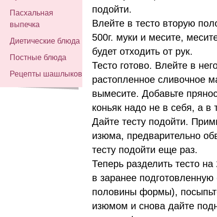
подойти.
Пасхальная
Влейте в тесто вторую пол
выпечка
500г. муки и месите, месите
Диетические блюда
будет отходить от рук.
Постные блюда
Тесто готово. Влейте в нег
Рецепты шашлыков
растопленное сливочное ма
вымесите. Добавьте прянос
коньяк надо не в себя, а в т
Дайте тесту подойти. Примн
изюма, предварительно обв
тесту подойти еще раз.
Теперь разделить тесто на 
в заранее подготовленную
половины формы), посыпьт
изюмом и снова дайте подн