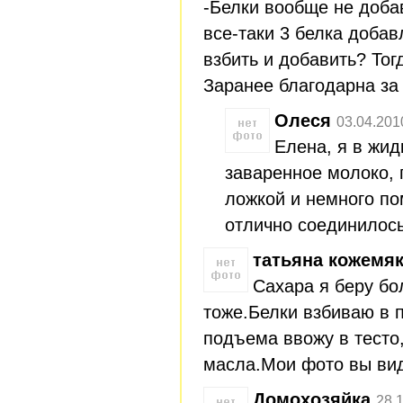
-Белки вообще не доба
все-таки 3 белка добав
взбить и добавить? Тог
Заранее благодарна за 
Олеся
03.04.201
Елена, я в жи
заваренное молоко, 
ложкой и немного п
отлично соединилось
татьяна кожемя
Сахара я беру б
тоже.Белки взбиваю в п
подъема ввожу в тесто
масла.Мои фото вы вид
Домохозяйка
28.