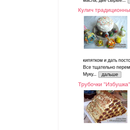
масла, две сырые...
Кулич традиционн
кипятком и дать посто
Все тщательно перем
Муку...
дальше
Трубочки "Избушка