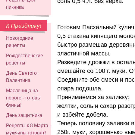
соль 0,5 ч.л
. без верха.
пикника
К Празднику!
Готовим Пасхальный кулич.
0,5 стакана кипящего молок
Новогодние
быстро размешав деревянн
рецепты
эластичной массы.
Рождественские
Разведите дрожжи в остал
рецепты
смешайте со 100 г. муки. О
День Святого
Соедините обе смеси и пост
Валентина
опара подошла.
Масленица на
Принимаемся за заливку:
пороге - готовь
желтки, соль и сахар разо
блины!
и взбейте добела.
День защитника
Теперь половину заливки в
Рецепты к 8 Марта -
250г. муки, хорошенько вым
мужчины готовят!