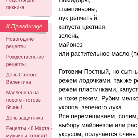
пикника
шампиньоны,
лук репчатый,
К Празднику!
капуста цветная,
зелень,
Новогодние
майонез
рецепты
или растительное масло (п
Рождественские
рецепты
Готовим Постный, но сытн
День Святого
режем лодочками, так же 
Валентина
режем пластинками, капуст
Масленица на
и тоже режем. Рубим мелко
пороге - готовь
укропа, зеленого лука.
блины!
Все перемешиваем, солим,
День защитника
выбору майонезом или рас
Рецепты к 8 Марта -
уксусом, получается очень 
мужчины готовят!