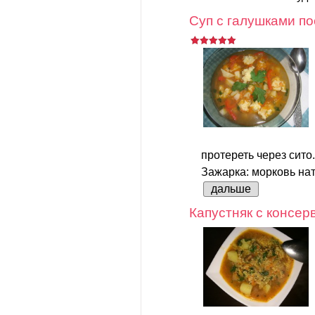
Суп с галушками по
протереть через сито.
Зажарка: морковь нате
дальше
Капустняк с консер