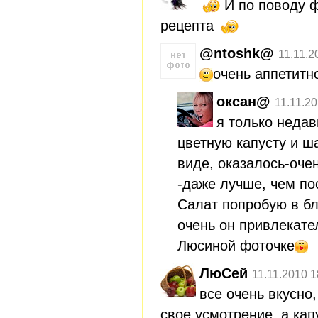
И по поводу ф
рецепта
@ntoshk@
11.11.2
очень аппетитн
оксан@
11.11.20
я только недав
цветную капусту и 
виде, оказалось-оче
-даже лучше, чем по
Салат попробую в б
очень он привлекате
Люсиной фоточке
ЛюСей
11.11.2010 1
все очень вкусно
свое усмотрение, а кап