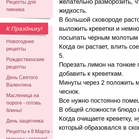
желательно разморозить, 
Рецепты для
пикника
жидкость.
В большой сковороде раст
выложить креветки и немно
К Празднику!
посыпать черным молотым 
Новогодние
Когда он растает, влить со
рецепты
5.
Рождественские
Порезать лимон на тонкие 
рецепты
добавить к креветкам.
День Святого
Минуты через 2 положить 
Валентина
чеснок.
Масленица на
Все нужно постоянно поме
пороге - готовь
В общей сложности блюдо г
блины!
Когда очищаете креветку, н
День защитника
который образовался в ско
Рецепты к 8 Марта -
мужчины готовят!