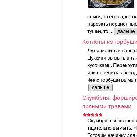
семги, то его надо т
нарезать порционными
тушки, то...
дальше
Котлеты из горбуши
Лук очистить и нареза
Цуккини вымыть и та
кусочками. Перекрути
или перебить в бленд
Филе горбуши вымыть 
дальше
Скумбрия, фарширо
пряными травами
Скумбрию выпотрошит
тщательно вымыть. Н
Готовим начинку для