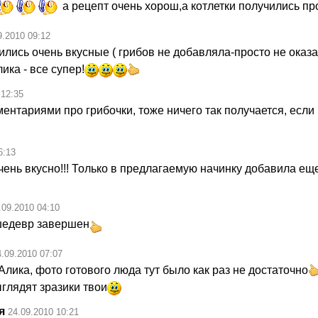
а рецепт очень хорош,а котлетки получились пр
9.2010 09:12
лись очень вкусные ( грибов не добавляла-просто не оказа
ика - все супер!
 12:35
ентариями про грибочки, тоже ничего так получается, если
6:13
чень вкусно!!! Только в предлагаемую начинку добавила ещ
.09.2010 04:10
шедевр завершен
4.09.2010 07:07
лика, фото готового люда тут было как раз не достаточно
глядят зразики твои
я
24.09.2010 10:21