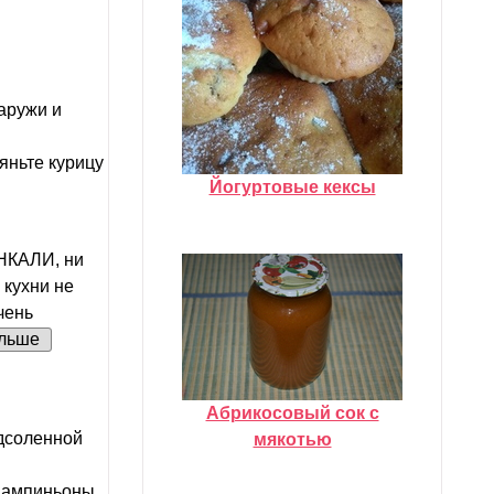
аружи и
яньте курицу
Йогуртовые кексы
НКАЛИ, ни
 кухни не
чень
льше
Абрикосовый сок с
одсоленной
мякотью
 Шампиньоны