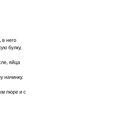
 в него
ую булку,
сле, яйца
у начинку.
ым пюре и с