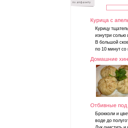
Курица с апе
Курицу тщател
изнутри солью
В большой сков
по 10 минут со 
Домашние хин
Отбивные под
Брокколи и цве
воде до полуго
Лук очистить и