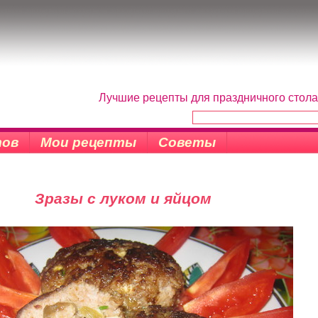
Лучшие рецепты для праздничного стола
тов
Мои рецепты
Советы
Зразы с луком и яйцом