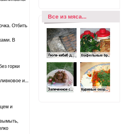
Все из мяса...
очка. Отбить
ками. В
без горки
ливковое и...
цем и
 вымыть,
елко