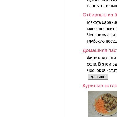
нарезать тонки
Отбивные из б
Мякоть баранин
мясо, посолить,
Чеснок очистит
глубокую посуду
Домашняя пас
Филе индюшки т
соли. В этом р
Чеснок очистит
дальше
Куриные котле