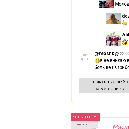
Молоде
de
Ali
@ntoshk@
22.0
я не вникаю 
больше из гриб
показать еще 25
коментариев
Мясны