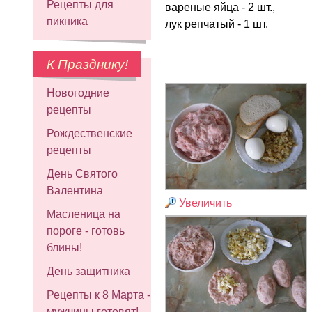
Рецепты для
вареные яйца - 2 шт.,
пикника
лук репчатый - 1 шт.
К Празднику!
Новогодние
рецепты
Рождественские
рецепты
День Святого
Валентина
Увеличить
Масленица на
пороге - готовь
блины!
День защитника
Рецепты к 8 Марта -
мужчины готовят!