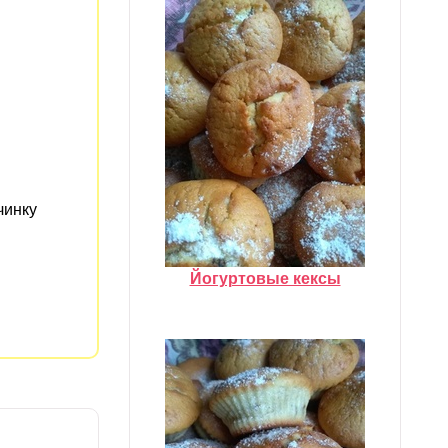
чинку
Йогуртовые кексы