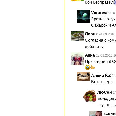
бои бесправил
Verunya
26.0
Зразы получи
Сахарок и Ал
Лорик
24.09.2010
Согласна с комм
добавить
Alika
23.09.2010 1
Приготовила! О
Алёна KZ
24
Вот теперь 
ЛюСей
2
молодец А
вкусно вы
ксени