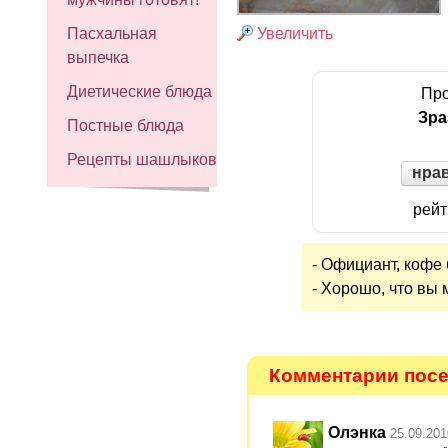
Увеличить
Пасхальная
выпечка
Диетические блюда
Про
Зра
Постные блюда
Рецепты шашлыков
нра
рейт
- Официант, кофе
- Хорошо, что вы
Комментарии посе
Олэнка
25.09.201