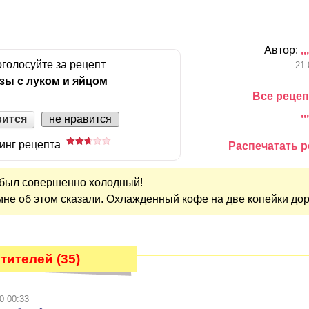
Автор:
,,,
голосуйте за рецепт
21.
зы с луком и яйцом
Все рецеп
,,,
вится
не нравится
инг рецепта
Распечатать р
 был совершенно холодный!
 мне об этом сказали. Охлажденный кофе на две копейки до
тителей (35)
0 00:33