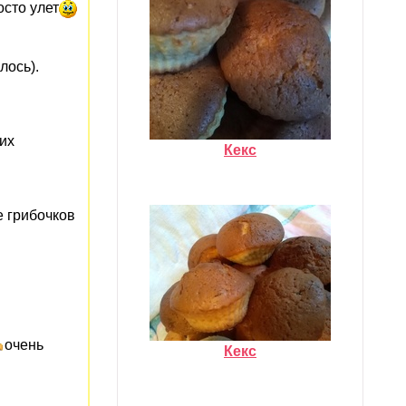
осто улет
лось).
 их
Кекс
е грибочков
очень
Кекс