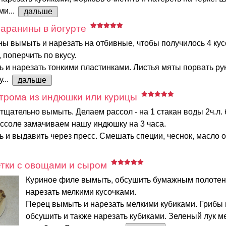
ми...
дальше
аранины в йогурте
ы вымыть и нарезать на отбивные, чтобы получилось 4 кус
 поперчить по вкусу.
ь и нарезать тонкими пластинками. Листья мяты порвать ру
...
дальше
трома из индюшки или курицы
щательно вымыть. Делаем рассол - на 1 стакан воды 2ч.л. 
ассоле замачиваем нашу индюшку на 3 часа.
ь и выдавить через пресс. Смешать специи, чеснок, масло о
тки с овощами и сыром
Куриное филе вымыть, обсушить бумажным полотен
нарезать мелкими кусочками.
Перец вымыть и нарезать мелкими кубиками. Грибы
обсушить и также нарезать кубиками. Зеленый лук м