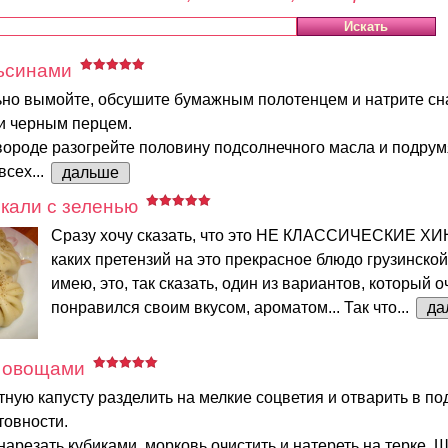
льсинами
ьно вымойте, обсушите бумажным полотенцем и натрите сн
 и черным перцем.
ороде разогрейте половину подсолнечного масла и подрум
всех...
дальше
кали с зеленью
Сразу хочу сказать, что это НЕ КЛАССИЧЕСКИЕ ХИ
каких претензий на это прекрасное блюдо грузинской
имею, это, так сказать, один из вариантов, который о
понравился своим вкусом, ароматом... Так что...
да
 овощами
тную капусту разделить на мелкие соцветия и отварить в п
товности.
 нарезать кубиками, морковь очистить и натереть на терке.