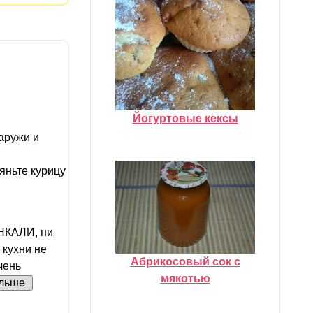
Йогуртовые кексы
аружи и
яньте курицу
НКАЛИ, ни
 кухни не
Абрикосовый сок с
чень
мякотью
льше