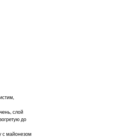
истим,
чень, слой
азогретую до
у с майонезом