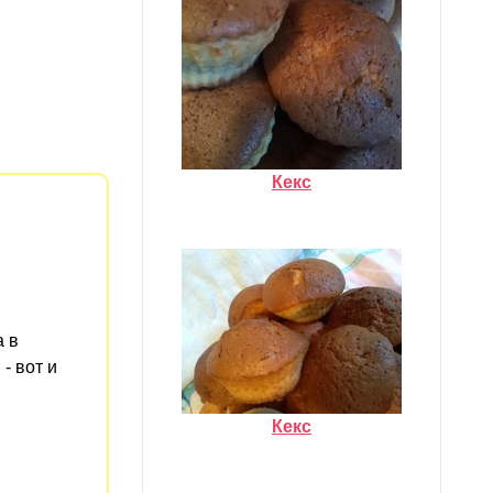
Кекс
а в
- вот и
Кекс