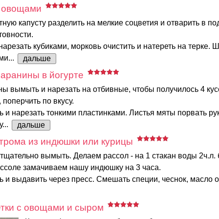
 овощами
тную капусту разделить на мелкие соцветия и отварить в п
товности.
 нарезать кубиками, морковь очистить и натереть на терке.
ми...
дальше
аранины в йогурте
ы вымыть и нарезать на отбивные, чтобы получилось 4 кус
 поперчить по вкусу.
ь и нарезать тонкими пластинками. Листья мяты порвать ру
...
дальше
трома из индюшки или курицы
щательно вымыть. Делаем рассол - на 1 стакан воды 2ч.л. 
ассоле замачиваем нашу индюшку на 3 часа.
ь и выдавить через пресс. Смешать специи, чеснок, масло о
тки с овощами и сыром