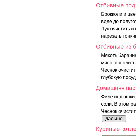
Отбивные под
Брокколи и цве
воде до полуго
Лук очистить и
нарезать тонки
Отбивные из б
Мякоть баранин
мясо, посолить,
Чеснок очистит
глубокую посуду
Домашняя пас
Филе индюшки т
соли. В этом р
Чеснок очистит
дальше
Куриные котле