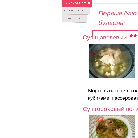
Первые блюд
бульоны
Суп щавелевый
Морковь натереть сол
кубиками, пассеровать
Суп гороховый по-к