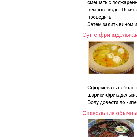
смешать с поджаренн
немного воды. Вскипят
процедить.
Затем залить вином и 
Суп с фрикаделька
Сформовать небольши
шарики-фрикадельки.
Воду довести до кипен
Свекольник обычн