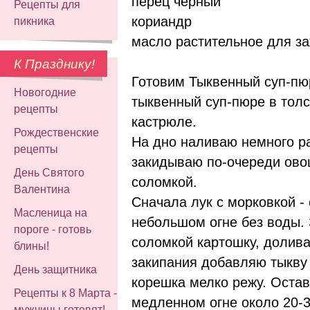
перец черный
Рецепты для
кориандр
пикника
масло растительное для з
К Празднику!
Готовим Тыквенный суп-пю
Новогодние
тыквенный суп-пюре в толс
рецепты
кастрюле.
Рождественские
На дно наливаю немного р
рецепты
закидываю по-очереди ово
День Святого
соломкой.
Валентина
Сначала лук с морковкой -
Масленица на
небольшом огне без воды.
пороге - готовь
соломкой картошку, долив
блины!
закипания добавляю тыкву 
День защитника
корешка мелко режу. Оста
Рецепты к 8 Марта -
медленном огне около 20-
мужчины готовят!