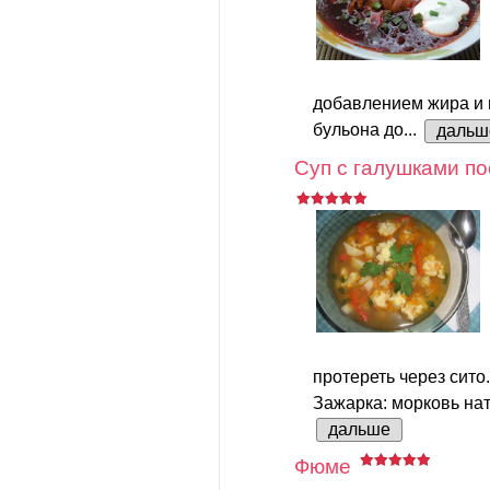
добавлением жира и
бульона до...
дальш
Суп с галушками по
протереть через сито.
Зажарка: морковь нате
дальше
Фюме