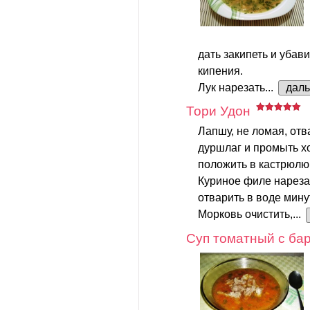
дать закипеть и убав
кипения.
Лук нарезать...
дал
Тори Удон
Лапшу, не ломая, отва
дуршлаг и промыть хо
положить в кастрюлю
Куриное филе нареза
отварить в воде минут
Морковь очистить,...
Суп томатный с ба