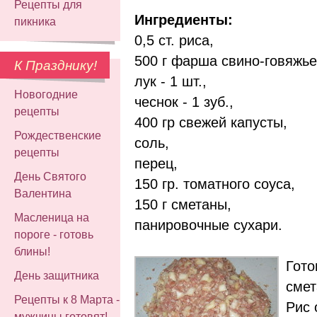
Рецепты для
Ингредиенты:
пикника
0,5 ст. риса,
500 г фарша свино-говяжье
К Празднику!
лук - 1 шт.,
Новогодние
чеснок - 1 зуб.,
рецепты
400 гр свежей капусты,
Рождественские
соль,
рецепты
перец,
День Святого
150 гр. томатного соуса,
Валентина
150 г сметаны,
Масленица на
панировочные сухари.
пороге - готовь
блины!
Гото
День защитника
смет
Рецепты к 8 Марта -
Рис 
мужчины готовят!