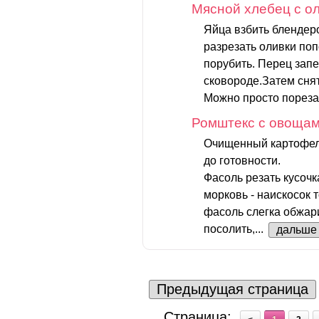
Мясной хлебец с о
Яйца взбить блендеро
разрезать оливки по
порубить. Перец запе
сковороде.Затем снят
Можно просто порезат
Ромштекс с овоща
Очищенный картофель
до готовности.
Фасоль резать кусоч
морковь - наискосок 
фасоль слегка обжари
посолить,...
дальше
Предыдущая страница
Страница: