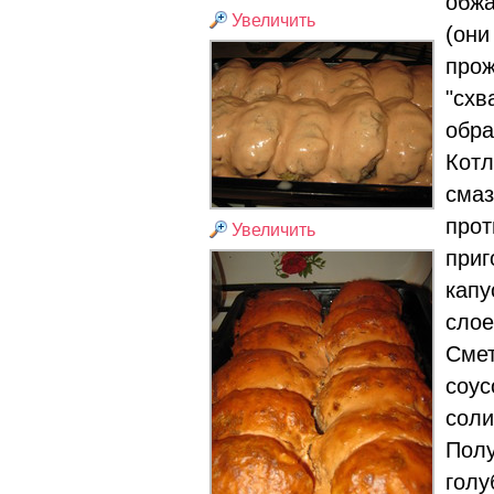
обжа
Увеличить
(они
прож
"схв
обра
Котл
смаз
прот
Увеличить
приг
капу
слое
Смет
соус
соли
Полу
голу