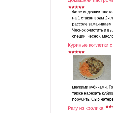
Домашняя пастрома
Филе индюшки тщател
на 1 стакан воды 2ч.л
рассоле замачиваем 
Чеснок очистить и в
специи, чеснок, масло
Куриные котлетки 
мелкими кубиками. Г
также нарезать кубик
порубить. Сыр натере
Рагу из кролика