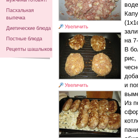
воде
Пасхальная
Капу
выпечка
(1х1
Увеличить
Диетические блюда
зали
Постные блюда
на 7
В бо
Рецепты шашлыков
рис,
чесн
доба
и по
Увеличить
выме
Из п
сфо
котл
пани