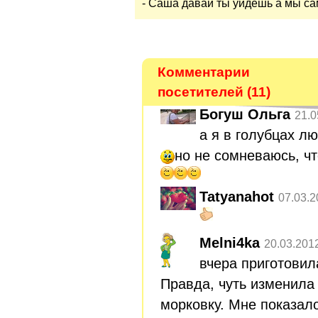
- Саша давай ты уйдешь а мы с
Комментарии
посетителей (11)
Богуш Ольга
21.0
а я в голубцах л
но не сомневаюсь, чт
Tatyanahot
07.03.2
Melni4ka
20.03.201
вчера приготовил
Правда, чуть изменила
морковку. Мне показало