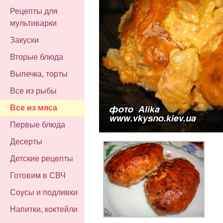
Рецепты для
мультиварки
Закуски
Вторые блюда
Выпечка, торты
Все из рыбы
Все из мяса
Первые блюда
Десерты
Детские рецепты
Готовим в СВЧ
Соусы и подливки
Напитки, коктейли