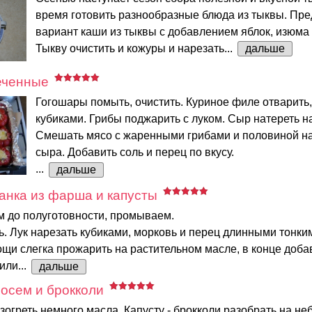
время готовить разнообразные блюда из тыквы. Пр
вариант каши из тыквы с добавлением яблок, изюма 
Тыкву очистить и кожуры и нарезать...
дальше
еченные
Гогошары помыть, очистить. Куриное филе отварить,
кубиками. Грибы поджарить с луком. Сыр натереть на
Смешать мясо с жаренными грибами и половиной на
сыра. Добавить соль и перец по вкусу.
...
дальше
анка из фарша и капусты
м до полуготовности, промываем.
. Лук нарезать кубиками, морковь и перец длинными тонки
щи слегка прожарить на растительном масле, в конце доба
или...
дальше
сосем и брокколи
зогреть немного масла. Капусту - брокколи разобрать на н