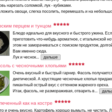
овь нарезать соломкой, лук - кубиками.
ложить овощи, слегка посолить, перемешать и на небольшом
рским перцем и тунцом
Блюдо идеально для вкусного и быстрого ужина. Ес
приготовить что-нибудь ароматное, с итальянской но
этом не заморачиваться с поиском продуктом, долгой
Вам именно сюда.
Лук и чеснок...
дальше
соль с чесночными хлопьями
Очень вкусный и быстрый гарнир. Фасоль получаетс
диетической. А хрустящие чесночные хлопья придаю
пикантный острый вкус с оттенком жареного ореха.
Итак, фасоль, не размораживая, отварить в...
даль
печенный как на костре
то и очень вкусно. Картофель хорошо вымыть, не чистить. 