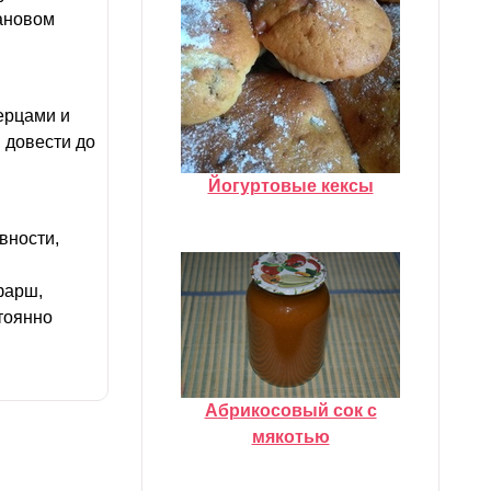
фановом
ерцами и
, довести до
Йогуртовые кексы
вности,
фарш,
стоянно
Абрикосовый сок с
мякотью