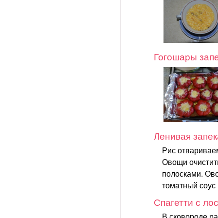
Гогошары зап
Ленивая запек
Рис отваривае
Овощи очистить
полосками. Ово
томатный соус 
Спагетти с ло
В сковороде ра