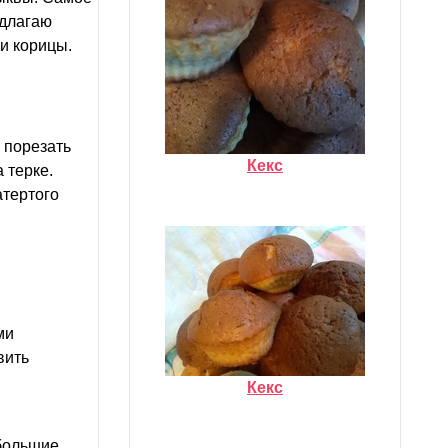
едлагаю
и корицы.
 порезать
Кекс
 терке.
тертого
ми
вить
Кекс
ебольшие