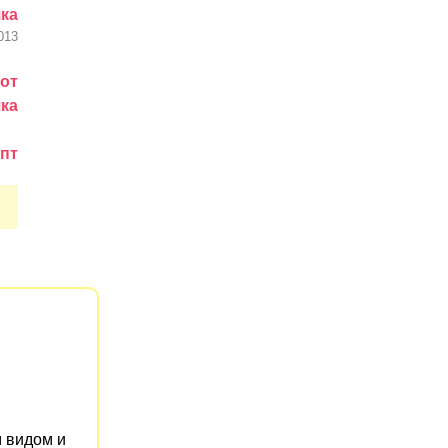
ка
013
от
ка
пт
м видом и