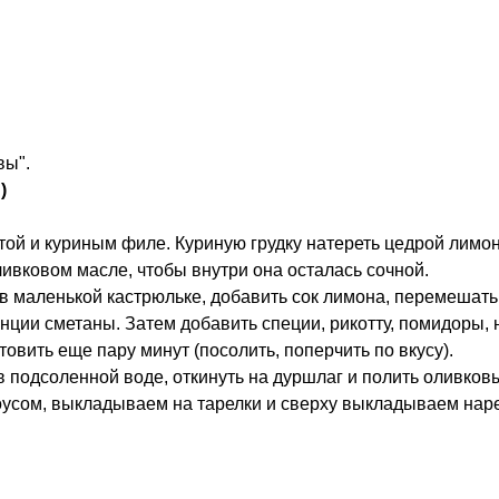
вы".
)
той и куриным филе. Куриную грудку натереть цедрой лимон
ивковом масле, чтобы внутри она осталась сочной.
в маленькой кастрюльке, добавить сок лимона, перемешать 
нции сметаны. Затем добавить специи, рикотту, помидоры,
товить еще пару минут (посолить, поперчить по вкусу).
в подсоленной воде, откинуть на дуршлаг и полить оливко
усом, выкладываем на тарелки и сверху выкладываем нар