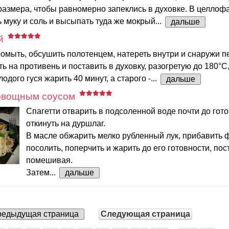
размера, чтобы равномерно запеклись в духовке. В целло
 муку и соль и высыпать туда же мокрый...
дальше
й
омыть, обсушить полотенцем, натереть внутри и снаружи п
ь на противень и поставить в духовку, разогретую до 180°С
одого гуся жарить 40 минут, а старого -...
дальше
 овощным соусом
Спагетти отварить в подсоленной воде почти до гото
откинуть на дуршлаг.
В масле обжарить мелко рубленный лук, прибавить 
посолить, поперчить и жарить до его готовности, по
помешивая.
Затем...
дальше
едыдущая страница
Следующая страница