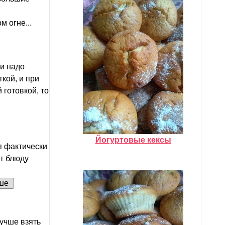
 огне...
ли надо
ткой, и при
 готовкой, то
Йогуртовые кексы
я фактически
т блюду
ше
Лучше взять