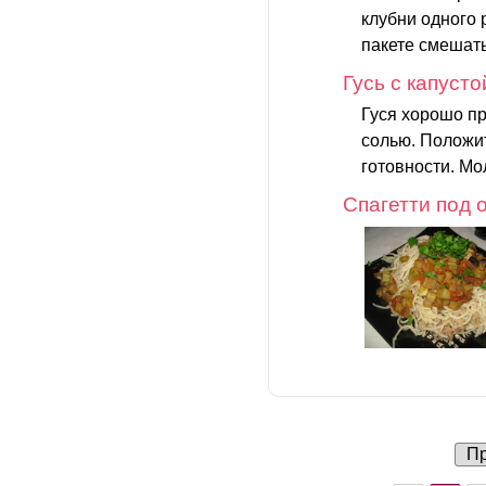
клубни одного 
пакете смешать
Гусь с капусто
Гуся хорошо пр
солью. Положит
готовности. Мол
Спагетти под
Пр