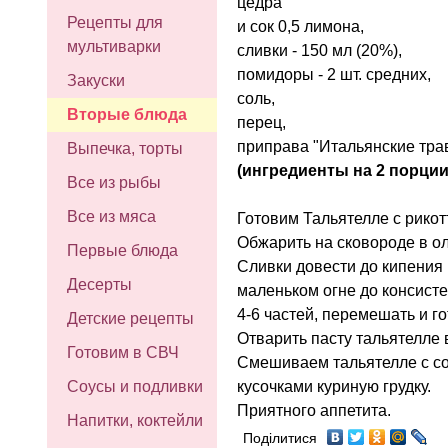
цедра
Рецепты для
и сок 0,5 лимона,
мультиварки
сливки - 150 мл (20%),
помидоры - 2 шт. средних,
Закуски
соль,
Вторые блюда
перец,
приправа "Итальянские тра
Выпечка, торты
(ингредиенты на 2 порции
Все из рыбы
Все из мяса
Готовим Тальятелле с рикот
Обжарить на сковороде в ол
Первые блюда
Сливки довести до кипения 
Десерты
маленьком огне до консисте
4-6 частей, перемешать и го
Детские рецепты
Отварить пасту тальятелле 
Готовим в СВЧ
Смешиваем тальятелле с со
кусочками куриную грудку.
Соусы и подливки
Приятного аппетита.
Напитки, коктейли
Поділитися