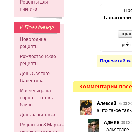
Рецепты для
пикника
Про
Тальятелле
К Празднику!
нра
Новогодние
рейт
рецепты
Рождественские
Подсчитай ка
рецепты
День Святого
Валентина
Комментарии посет
Масленица на
пороге - готовь
Алексей
05.03.2
блины!
а что такое тал
День защитника
Админ
06.03.
Рецепты к 8 Марта -
Тальятелле 
мужчины готовят!