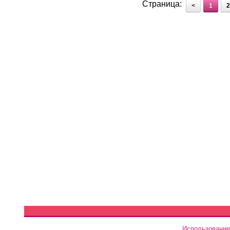
Страница:
<
1
2
Использование