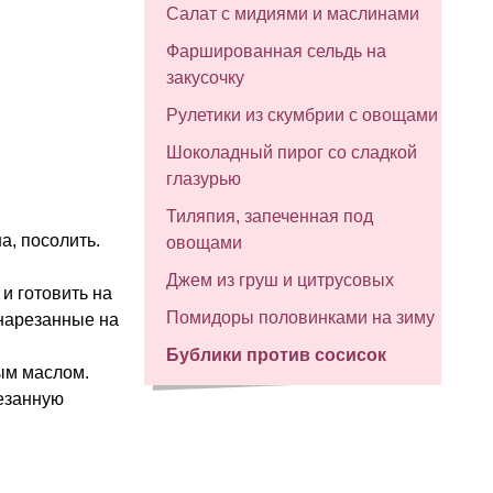
Салат с мидиями и маслинами
Фаршированная сельдь на
закусочку
Рулетики из скумбрии с овощами
Шоколадный пирог со сладкой
глазурью
Тиляпия, запеченная под
а, посолить.
овощами
Джем из груш и цитрусовых
и готовить на
Помидоры половинками на зиму
 нарезанные на
Бублики против сосисок
вым маслом.
езанную