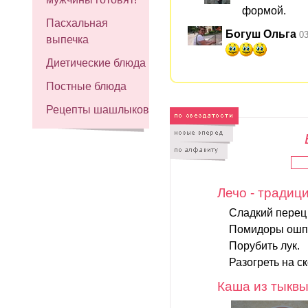
формой.
Пасхальная
Богуш Ольга
03
выпечка
Диетические блюда
Постные блюда
Рецепты шашлыков
Лечо - традиц
Сладкий перец 
Помидоры ошпар
Порубить лук.
Разогреть на с
Каша из тыквы