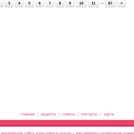
...
3
4
5
6
7
8
9
10
11
87
>
главная
|
рецепты
|
советы
|
контакты
|
карта
 материалов сайта допускается только с письменного разрешения админ