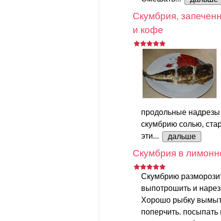
Скумбрия, запеченн
и кофе
продольные надрезы 
скумбрию солью, стар
эти...
дальше
Скумбрия в лимонн
Скумбрию разморозит
выпотрошить и нарез
Хорошо рыбку вымыть
поперчить. посыпать