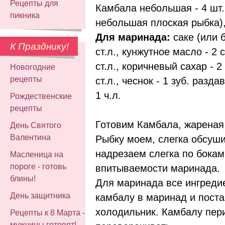
Рецепты для
Камбала небольшая - 4 шт.
пикника
небольшая плоская рыбка)
Для маринада:
саке (или б
К Празднику!
ст.л.,
кунжутное масло - 2 ст
ст.л.,
коричневый сахар - 2 с
Новогодние
рецепты
ст.л.,
чеснок - 1 зуб. разда
1 ч.л.
Рождественские
рецепты
Готовим Камбала, жареная 
День Святого
Валентина
Рыбку моем, слегка обсуш
надрезаем слегка по бока
Масленица на
пороге - готовь
впитываемости маринада.
блины!
Для маринада все ингреди
День защитника
камбалу в маринад и постав
холодильник. Камбалу пер
Рецепты к 8 Марта -
мужчины готовят!