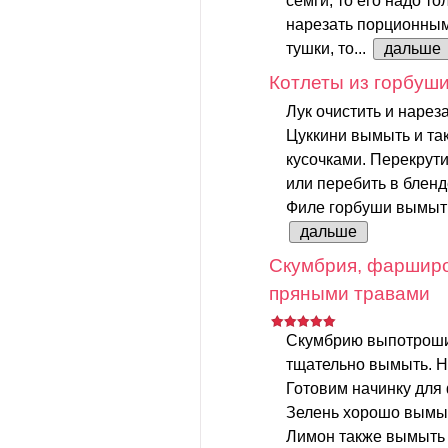
семги, то его надо т
нарезать порционными
тушки, то...
дальше
Котлеты из горбуши
Лук очистить и нареза
Цуккини вымыть и та
кусочками. Перекрути
или перебить в бленд
Филе горбуши вымыть 
дальше
Скумбрия, фарширо
пряными травами
Скумбрию выпотрошит
тщательно вымыть. Н
Готовим начинку для
Зелень хорошо вымыт
Лимон также вымыть и