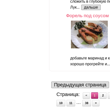
сложить в глубокую п
Лук...
дальше
Форель под соусом
добавьте маринад и 
хорошо прогрейте и..
Предыдущая страница
Страница:
<
1
2
...
10
11
38
>