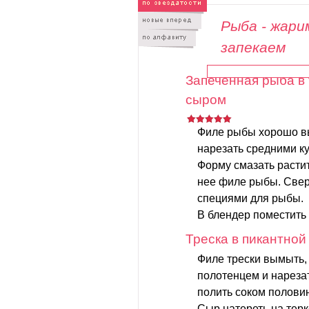
Рыба - жари
запекаем
Запеченная рыба в
сыром
Филе рыбы хорошо вы
нарезать средними к
Форму смазать расти
нее филе рыбы. Свер
специями для рыбы.
В блендер поместить
Треска в пикантной
Филе трески вымыть
полотенцем и нарезат
полить соком полови
Сыр натереть на терк