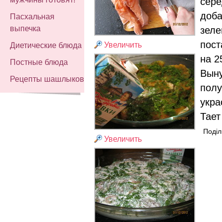
сере
доба
Пасхальная
выпечка
зеле
пост
Увеличить
Диетические блюда
на 2
Постные блюда
Выну
Рецепты шашлыков
полу
укра
Тает
Поділ
Увеличить