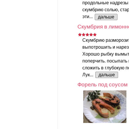
продольные надрезы 
скумбрию солью, стар
эти...
дальше
Скумбрия в лимонн
Скумбрию разморозит
выпотрошить и нарез
Хорошо рыбку вымыть
поперчить. посыпать
сложить в глубокую п
Лук...
дальше
Форель под соусом