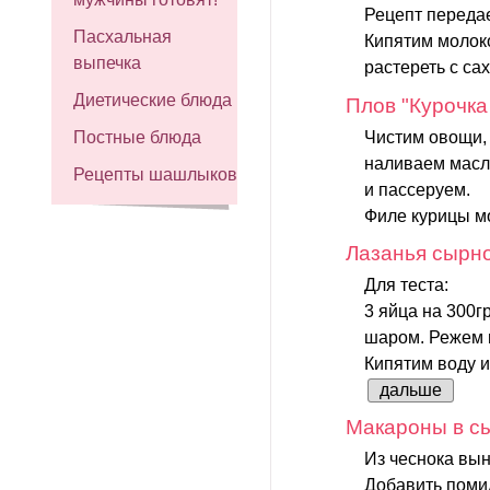
Рецепт передает
Пасхальная
Кипятим молоко
выпечка
растереть с са
Диетические блюда
Плов "Курочка
Чистим овощи, 
Постные блюда
наливаем масл
Рецепты шашлыков
и пассеруем.
Филе курицы мо
Лазанья сырн
Для теста:
3 яйца на 300г
шаром. Режем 
Кипятим воду и
дальше
Макароны в с
Из чеснока вын
Добавить поми