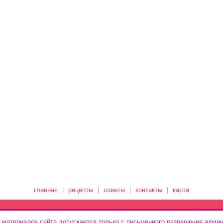
главная
|
рецепты
|
советы
|
контакты
|
карта
 материалов сайта допускается только с письменного разрешения админ