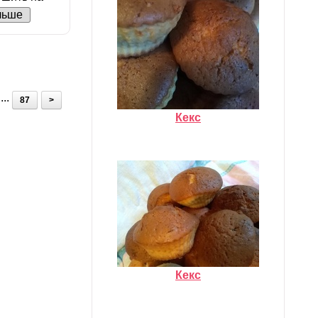
льше
...
87
>
Кекс
Кекс