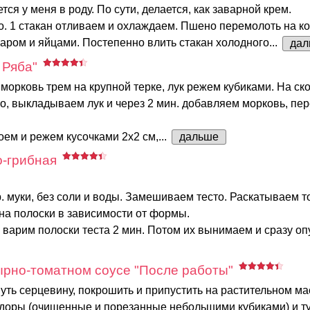
ся у меня в роду. По сути, делается, как заварной крем.
. 1 стакан отливаем и охлаждаем. Пшено перемолоть на к
харом и яйцами. Постепенно влить стакан холодного...
дал
 Ряба"
морковь трем на крупной терке, лук режем кубиками. На ск
о, выкладываем лук и через 2 мин. добавляем морковь, п
ем и режем кусочками 2х2 см,...
дальше
о-грибная
р. муки, без соли и воды. Замешиваем тесто. Раскатываем 
на полоски в зависимости от формы.
 варим полоски теста 2 мин. Потом их вынимаем и сразу опу
ырно-томатном соусе "После работы"
уть серцевину, покрошить и припустить на растительном ма
доры (очищенные и порезанные небольшими кубиками) и т