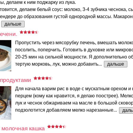
, делаем к ним поджарку из лука.
товится, делаем белый соус: молоко, 3-4 зубчика чеснока, с
лендере до образования густой однородной массы. Макарон
.
дальше
печени.
Пропустить через мясорубку печень, вмешать молоко
посолить, поперчить. Готовить в духовке или микро
20-25 мин на сильной мощности. Я дополнительно 
тертую морковь, лук, можно добавить...
дальше
епродуктами
Для начала варим рис в воде с мускатным орехом и
перцем (кому как нравится, я делаю поострее). Мел
лук и чеснок обжариваем на масле в большой сковор
подзолотится добавляем мелко нарезанные...
дал
 молочная кашка