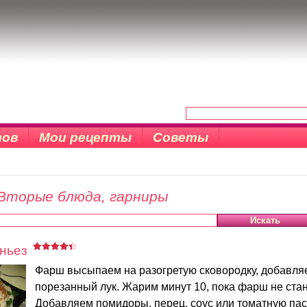
тов
Мои рецепты
Советы
Вторые блюда, гарниры
ньез
Фарш высыпаем на разогретую сковородку, добавля
порезанный лук. Жарим минут 10, пока фарш не стан
Добавляем помидоры, перец, соус или томатную паст