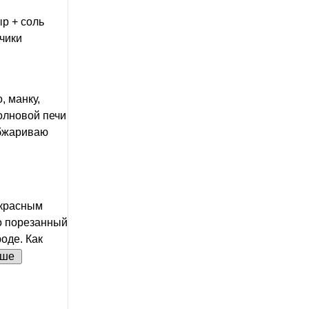
ыр + соль
чики
, манку,
волновой печи
обжариваю
 красным
ко порезанный
оде. Как
ьше