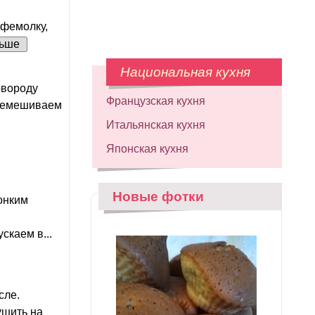
офемолку,
ьше
Национальная кухня
овороду
Французская кухня
еремешиваем
Итальянская кухня
Японская кухня
Новые фотки
тонким
скаем в...
сле.
ушить на