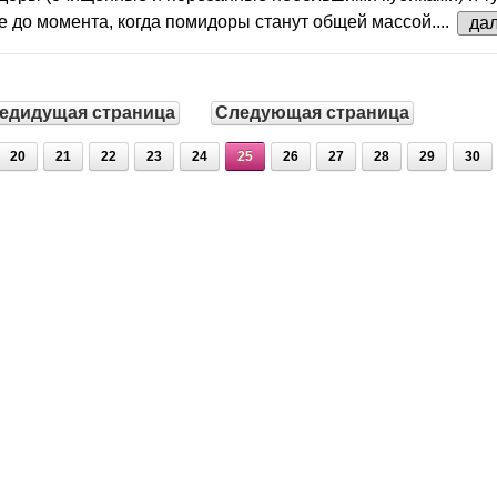
 до момента, когда помидоры станут общей массой....
да
едидущая страница
Следующая страница
20
21
22
23
24
25
26
27
28
29
30