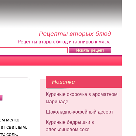
Рецепты вторых блюд
Рецепты вторых блюд и гарниров к мясу.
Новинки
Куриные окорочка в ароматном
маринаде
Шоколадно-кофейный десерт
ем мелко
Куриные бедрышки в
ет светлым.
апельсиновом соке
у, соль.