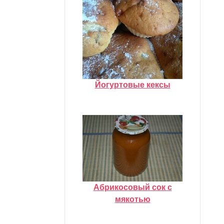
Йогуртовые кексы
Абрикосовый сок с
мякотью