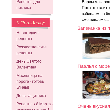
Рецепты для
Варим макароны
пикника
Пока это все го
взбиваем на б
смешиваем с..
К Празднику!
Запеканка из 
Новогодние
рецепты
Рождественские
рецепты
День Святого
Паэлья с мор
Валентина
Масленица на
пороге - готовь
блины!
День защитника
Рецепты к 8 Марта -
Очень вкусная
мужчины готовят!