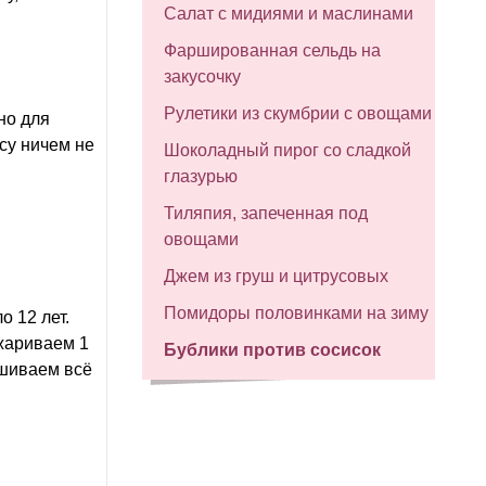
Салат с мидиями и маслинами
Фаршированная сельдь на
закусочку
Рулетики из скумбрии с овощами
но для
су ничем не
Шоколадный пирог со сладкой
глазурью
Тиляпия, запеченная под
овощами
Джем из груш и цитрусовых
Помидоры половинками на зиму
о 12 лет.
жариваем 1
Бублики против сосисок
ешиваем всё