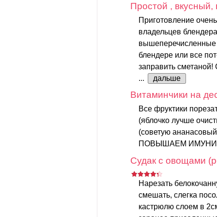
Простой , вкусный,
Приготовление очень
владельцев блендера
вышеперечисленные 
блендере или все пот
заправить сметаной! 
...
дальше
Витаминчики на де
Все фруктики порезат
(яблочко лучше очист
(советую ананасовый,
ПОВЫШАЕМ ИМУНИТ
Судак с овощами (р
Нарезать белокочанну
смешать, слегка пос
кастрюлю слоем в 2см