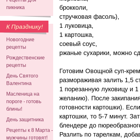
брокколи,
пикника
стручковая фасоль),
1 луковица,
К Празднику!
1 картошка,
Новогодние
соевый соус,
рецепты
ржаные сухарики, можно с
Рождественские
рецепты
Готовим Овощной суп-крем
День Святого
размораживая залить 1,5 с
Валентина
1 порезанную луковицу и 1
Масленица на
желанию). После закипания
пороге - готовь
готовности картошки). Если
блины!
картошки, то 5-7 минут. За
День защитника
блендере до пюреобразног
Рецепты к 8 Марта -
Разлить по тарелкам, доба
мужчины готовят!