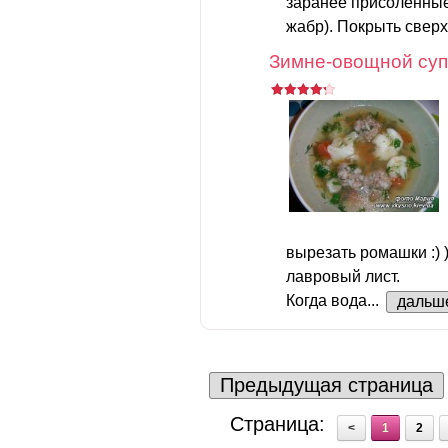
заранее присоленные 
жабр). Покрыть сверху
Зимне-овощной супч
вырезать ромашки :) 
лавровый лист.
Когда вода...
дальш
Предыдущая страница
Страница:
<
1
2