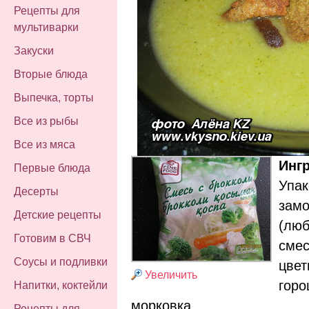
Рецепты для
мультиварки
Закуски
Вторые блюда
Выпечка, торты
Все из рыбы
Все из мяса
Инг
Первые блюда
Упак
Десерты
замо
Детские рецепты
(люб
Готовим в СВЧ
смес
Соусы и подливки
цвет
Увеличить
горо
Напитки, коктейли
морковка,
Рецепты для