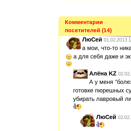
Комментарии
посетителей (14)
ЛюСей
01.02.2013 1
а мои, что-то ник
а для себя даже и э
Алёна KZ
02.02
А у меня "боле
готовке пюрешных су
убирать лавровый л
ЛюСей
02.02