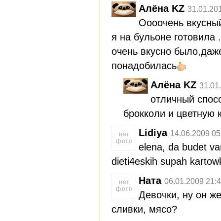
Алёна KZ
31.01.20
Оооочень вкусный
я на бульоне готовила
очень вкусно было,даж
понадобилась
Алёна KZ
31.01
отличный спос
брокколи и цветную 
Lidiya
14.06.2009 05
elena, da budet va
dieti4eskih supah kartowk
Ната
06.01.2009 21:
Девочки, ну он же
сливки, мясо?