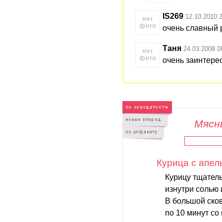
IS269
12.10.2010 
очень славный 
Таня
24.03.2008 0
очень заинтере
Мясны
Курица с апе
Курицу тщател
изнутри солью
В большой сков
по 10 минут со 