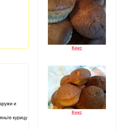
Кекс
аружи и
Кекс
яньте курицу