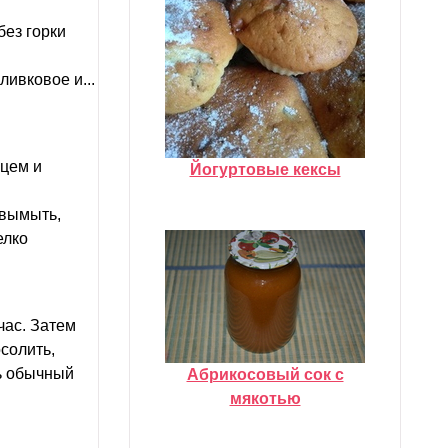
без горки
ливковое и...
цем и
Йогуртовые кексы
 вымыть,
елко
час. Затем
солить,
ь обычный
Абрикосовый сок с
мякотью