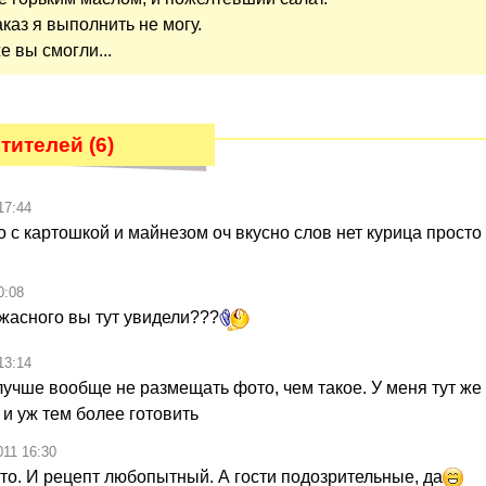
аказ я выполнить не могу.
е вы смогли...
ителей (6)
17:44
 с картошкой и майнезом оч вкусно слов нет курица просто 
0:08
ужасного вы тут увидели???
13:14
лучше вообще не размещать фото, чем такое. У меня тут же
 и уж тем более готовить
011 16:30
то. И рецепт любопытный. А гости подозрительные, да