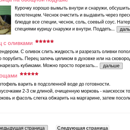
Курочку хорошо вымыть внутри и снаружи, обсушит
полотенцем. Чеснок очистить и выдавить через прес
блюдце все специи, чеснок, соль, соевый соус. Нате
специями курицу снаружи и внутри. Поддеть...
дал
ц с оливками
ендером. С оливок слить жидкость и разрезать оливки попо
 порубить. Перец запечь целиком в духовке или на сковор
 нарезать кубиками. Можно просто порезать...
дальше
вощами
тофель варить в подсоленной воде до готовности.
кусочками 2-3 см длиной, очищенную морковь - наискосок т
ковь и фасоль слегка обжарить на маргарине, затем посолит
едыдущая страница
Следующая страница