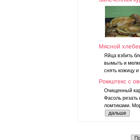
Мясной хлебе
Яйца взбить бл
вымыть и мелко
снять кожицу и
Ромштекс с о
Очищенный кар
Фасоль резать 
ломтиками. Мор
дальше
Пр