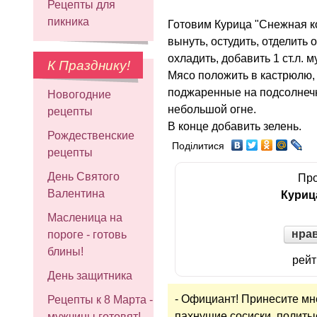
Рецепты для
пикника
Готовим Курица "Снежная ко
вынуть, остудить, отделить 
охладить, добавить 1 ст.л. 
К Празднику!
Мясо положить в кастрюлю, 
поджаренные на подсолнечн
Новогодние
небольшой огне.
рецепты
В конце добавить зелень.
Рождественские
Поділитися
рецепты
День Святого
Про
Валентина
Куриц
Масленица на
нра
пороге - готовь
блины!
рейт
День защитника
- Официант! Принесите мн
Рецепты к 8 Марта -
пахнущие сосиски, политы
мужчины готовят!