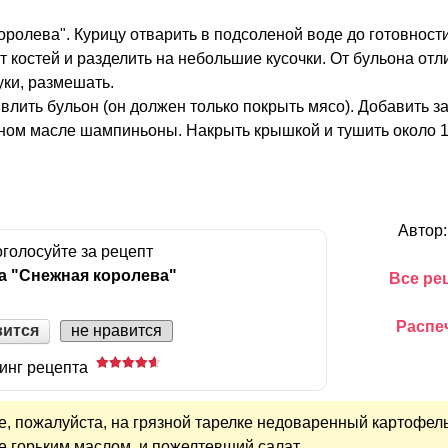
ролева". Курицу отварить в подсоленой воде до готовност
от костей и разделить на небольшие кусочки. От бульона отли
муки, размешать.
влить бульон (он должен только покрыть мясо). Добавить з
ом масле шампиньоны. Накрыть крышкой и тушить около 1
Автор
голосуйте за рецепт
а "Снежная королева"
Все рец
Распе
вится
не нравится
инг рецепта
е, пожалуйста, на грязной тарелке недоваренный картофель
е горьким маслом, и пожелтевший салат.