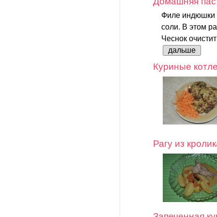
Домашняя пас
Филе индюшки т
соли. В этом р
Чеснок очистит
дальше
Куриные котле
Рагу из кролик
Запеченная к