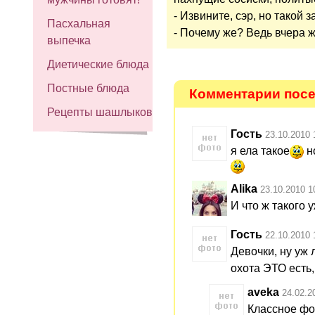
- Извините, сэр, но такой з
Пасхальная
- Почему же? Ведь вчера ж
выпечка
Диетические блюда
Постные блюда
Комментарии посет
Рецепты шашлыков
Гость
23.10.2010 
я ела такое
но
Alika
23.10.2010 1
И что ж такого 
Гость
22.10.2010 
Девочки, ну уж 
охота ЭТО есть,
aveka
24.02.2
Классное фо