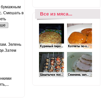
ь бумажным
с. Смешать в
Все из мяса...
реть
ьше
лам. Зелень
оде.Затем
онкими
ь,...