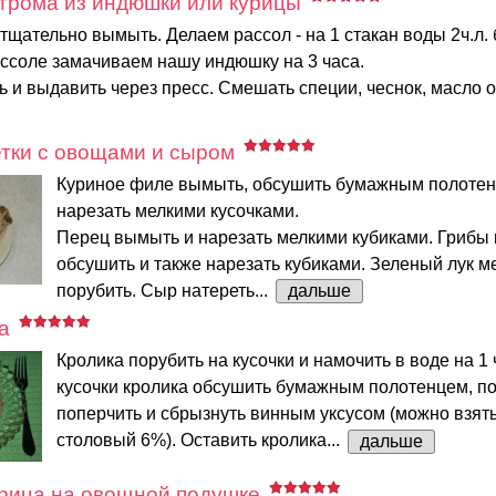
трома из индюшки или курицы
щательно вымыть. Делаем рассол - на 1 стакан воды 2ч.л. 
ассоле замачиваем нашу индюшку на 3 часа.
ь и выдавить через пресс. Смешать специи, чеснок, масло о
тки с овощами и сыром
Куриное филе вымыть, обсушить бумажным полотен
нарезать мелкими кусочками.
Перец вымыть и нарезать мелкими кубиками. Грибы
обсушить и также нарезать кубиками. Зеленый лук м
порубить. Сыр натереть...
дальше
а
Кролика порубить на кусочки и намочить в воде на 1 
кусочки кролика обсушить бумажным полотенцем, по
поперчить и сбрызнуть винным уксусом (можно взят
столовый 6%). Оставить кролика...
дальше
урица на овощной подушке