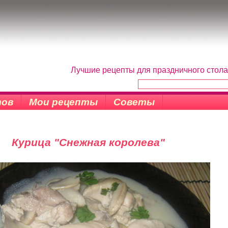
Лучшие рецепты для праздничного стола
тов
Мои рецепты
Советы
Курица "Снежная королева"