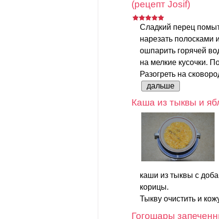
(рецепт Josif)
Сладкий перец помыть
нарезать полосками 
ошпарить горячей вод
на мелкие кусочки. По
Разогреть на сковород
дальше
Каша из тыквы и яб
каши из тыквы с доб
корицы.
Тыкву очистить и кож
Гогошары запечен