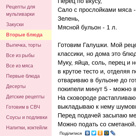
Перец по вкусу,
Рецепты для
Сало с прослойками мяса - 
мультиварки
Зелень,
Закуски
Мясной бульон - 1 л.
Вторые блюда
Готовим Галушки. Мой реце
Выпечка, торты
классики, но дома это блю
Все из рыбы
Муку, яйца, соль, перец и
Все из мяса
в крутое тесто и, отделяя 
Первые блюда
отвариваю в бульоне до го
Десерты
покипели минут 5 - можно 
Детские рецепты
На сковороде растапливаю
выкладываю к нему шумовк
Готовим в СВЧ
Перед подачей засыпаю ме
Соусы и подливки
Можно подать со сметаной..
Напитки, коктейли
Поділитися