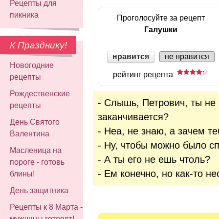
Рецепты для
пикника
Проголосуйте за рецепт
Галушки
К Празднику!
нравится
не нравится
Новогодние
рейтинг рецепта
рецепты
Рождественские
- Слышь, Петрович, ты не 
рецепты
заканчивается?
День Святого
- Неа, не знаю, а зачем т
Валентина
- Ну, чтобы можно было с
Масленица на
- А ты его не ешь чтоль?
пороге - готовь
- Ем конечно, но как-то не
блины!
День защитника
Рецепты к 8 Марта -
мужчины готовят!