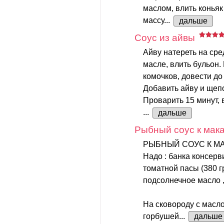
маслом, влить конья
массу...
дальше
Соус из айвы
Айву натереть на сре
масле, влить бульон
комочков, довести до
Добавить айву и щепо
Проварить 15 минут,
...
дальше
Рыбный соус к мак
РЫБНЫЙ СОУС К М
Надо : банка консер
томатной пасы (380 г
подсолнечное масло 
На сковороду с масло
горбушей...
дальше