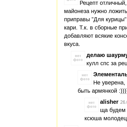
Рецепт отличный,
майонеза нужно ложить
приправы "Для курицы"
кари. Т.к. в сборные п
добавляют всякие конс
вкуса.
делаю шаурму
кулл спс за ре
Элементал
Не уверена,
быть армянкой :)))
alisher
26.
ща будем 
ксюша молодец