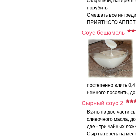
салфеткой, натереть 
порубить.
Смешать все ингреди
ПРИЯТНОГО АППЕТ
Соус бешамель
постепенно влить 0,4
немного посолить, до
Сырный соус 2
Взять на две части с
сливочного масла, до
две - три чайных ложк
Cыp натеpеть на мелк