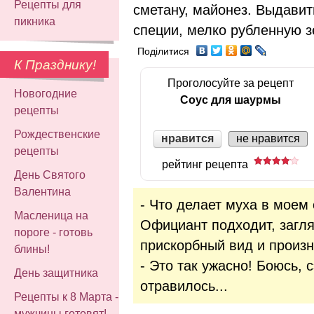
Рецепты для
сметану, майонез. Выдавит
пикника
специи, мелко рубленную з
Поділитися
К Празднику!
Проголосуйте за рецепт
Новогодние
Соус для шаурмы
рецепты
Рождественские
нравится
не нравится
рецепты
рейтинг рецепта
День Святого
Валентина
- Что делает муха в моем 
Масленица на
Официант подходит, загля
пороге - готовь
прискорбный вид и произн
блины!
- Это так ужасно! Боюсь, 
День защитника
отравилось...
Рецепты к 8 Марта -
мужчины готовят!