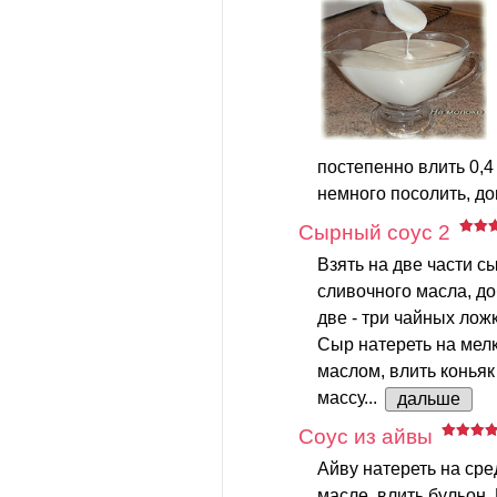
постепенно влить 0,4
немного посолить, до
Сырный соус 2
Взять на две части с
сливочного масла, до
две - три чайных ложк
Cыp натеpеть на мелк
маслом, влить конья
массу...
дальше
Соус из айвы
Айву натереть на сре
масле, влить бульон