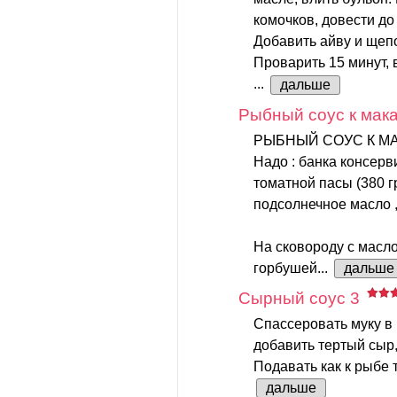
комочков, довести до
Добавить айву и щепо
Проварить 15 минут,
...
дальше
Рыбный соус к мак
РЫБНЫЙ СОУС К М
Надо : банка консер
томатной пасы (380 г
подсолнечное масло 
На сковороду с масло
горбушей...
дальше
Сырный соус 3
Спассеровать муку в 
добавить тертый сыр,
Подавать как к рыбе 
дальше