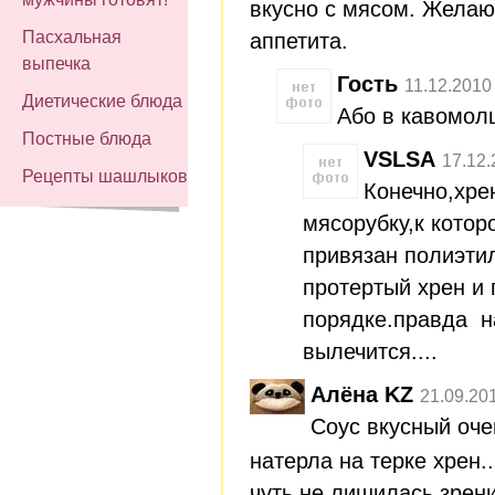
вкусно с мясом. Желаю
Пасхальная
аппетита.
выпечка
Гость
11.12.2010
Диетические блюда
Або в кавомолц
Постные блюда
VSLSA
17.12.
Рецепты шашлыков
Конечно,хре
мясорубку,к котор
привязан полиэтил
протертый хрен и 
порядке.правда н
вылечится....
Алёна KZ
21.09.20
Соус вкусный оче
натерла на терке хрен.
чуть не лишилась зрен