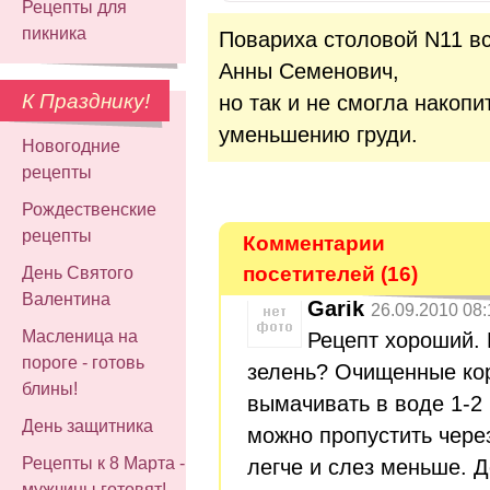
Рецепты для
пикника
Повариха столовой N11 все
Анны Семенович,
К Празднику!
но так и не смогла накопи
уменьшению груди.
Новогодние
рецепты
Рождественские
рецепты
Комментарии
посетителей (16)
День Святого
Валентина
Garik
26.09.2010 08:
Масленица на
Рецепт хороший. 
пороге - готовь
зелень? Очищенные ко
блины!
вымачивать в воде 1-2 
День защитника
можно пропустить чере
Рецепты к 8 Марта -
легче и слез меньше. Д
мужчины готовят!