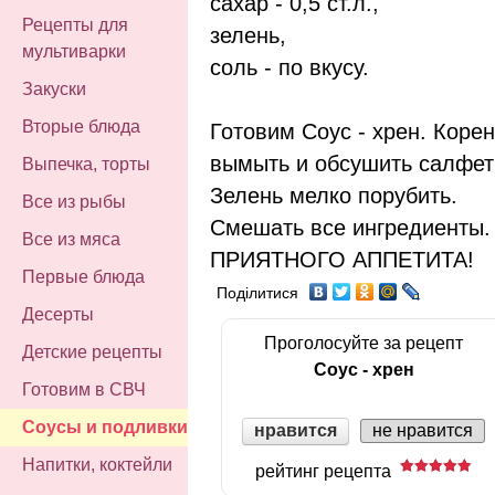
сахар - 0,5 ст.л.,
Рецепты для
зелень,
мультиварки
соль - по вкусу.
Закуски
Вторые блюда
Готовим Соус - хрен. Корен
вымыть и обсушить салфетк
Выпечка, торты
Зелень мелко порубить.
Все из рыбы
Смешать все ингредиенты. 
Все из мяса
ПРИЯТНОГО АППЕТИТА!
Первые блюда
Поділитися
Десерты
Проголосуйте за рецепт
Детские рецепты
Соус - хрен
Готовим в СВЧ
Соусы и подливки
нравится
не нравится
Напитки, коктейли
рейтинг рецепта