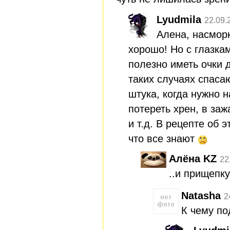
Lyudmila
22.09.
Алена, насморк
хорошо! Но с глазка
полезно иметь очки 
таких случаях спаса
штука, когда нужно н
потереть хрен, в заж
и т.д. В рецепте об 
что все знают
Алёна KZ
22
..и прищепку
Natasha
2
К чему по