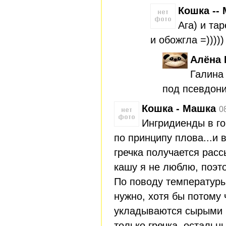
Кошка --
Ага) и та
и обожгла =)))))
Алёна 
Галина
под псевдон
Кошка - Машка
0
Ингридиенды в г
по принципу плова...и 
гречка получается рас
кашу я не люблю, поэто
По поводу температуры 
нужно, хотя бы потому 
укладываются сырыми н
только гречка, остальн