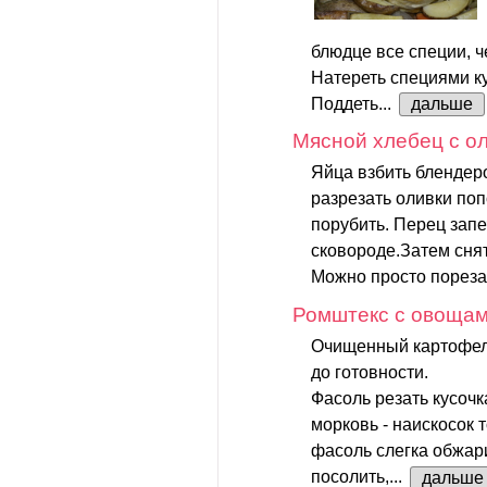
блюдце все специи, ч
Натереть специями ку
Поддеть...
дальше
Мясной хлебец с о
Яйца взбить блендеро
разрезать оливки по
порубить. Перец запе
сковороде.Затем снят
Можно просто порезат
Ромштекс с овоща
Очищенный картофель
до готовности.
Фасоль резать кусоч
морковь - наискосок 
фасоль слегка обжари
посолить,...
дальше