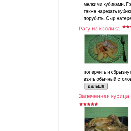
мелкими кубиками. Г
также нарезать кубик
порубить. Сыр натере
Рагу из кролика
поперчить и сбрызну
взять обычный столов
дальше
Запеченная курица