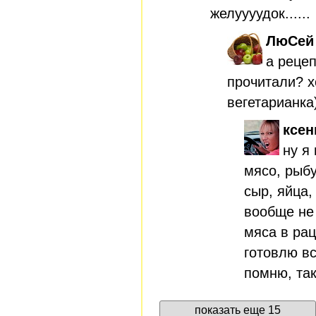
желуууудок......
ЛюСей
а рецеп
прочитали? х
вегетарианка)
ксен
ну я
мясо, рыбу
сыр, яйца,
вообще не 
мяса в ра
готовлю вс
помню, так
показать еще 15