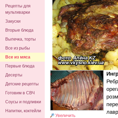
Рецепты для
мультиварки
Закуски
Вторые блюда
Выпечка, торты
Все из рыбы
Все из мяса
Первые блюда
Инг
Десерты
Ребр
Детские рецепты
орег
Готовим в СВЧ
розм
Соусы и подливки
пере
Напитки, коктейли
лавр
Увеличить