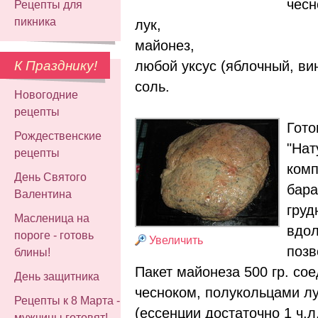
чесн
Рецепты для
пикника
лук,
майонез,
любой уксус (яблочный, ви
К Празднику!
соль.
Новогодние
рецепты
Гото
Рождественские
"Нат
рецепты
комп
День Святого
бара
Валентина
груд
Масленица на
вдол
пороге - готовь
Увеличить
позв
блины!
Пакет майонеза 500 гр. со
День защитника
чесноком, полукольцами лу
Рецепты к 8 Марта -
(ессенции достаточно 1 ч.л.
мужчины готовят!