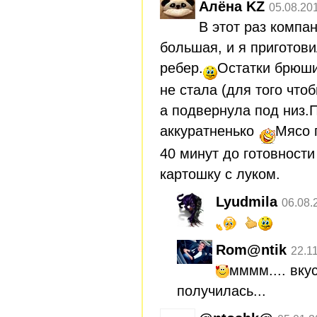
Алёна KZ
05.08.20
В этот раз компа
большая, и я приготов
ребер.
Остатки брюши
не стала (для того что
а подвернула под низ.
аккуратненько
Мясо 
40 минут до готовност
картошку с луком.
Lyudmila
06.08.
Rom@ntik
22.1
мммм.... вку
получилась...