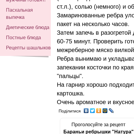
ст.л.), солью (немного) и 
Пасхальная
Замаринованные ребра ул
выпечка
пакет на несколько часов.
Диетические блюда
Затем запечь в разогретой 
Постные блюда
60-75 минут. Проверить го
Рецепты шашлыков
межреберное мяско вилкой
Ребра вынимаю и укладыва
запекании косточки по кра
"пальцы".
На гарнир хорошо подходи
картошка.
Очень ароматное и вкусно
Поділитися
Проголосуйте за рецепт
Бараньи ребрышки "Натура"