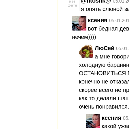
@ntoshk@
05.01.2
я опять слюной 
ксения
05.01.20
вот бедная дев
нечем))))
ЛюСей
05.01
а мне говори
холодную баранин
ОСТАНОВИТЬСЯ М
конечно не отказа
скорее всего не п
как то делали ша
очень понравился
ксения
05
какой ужа