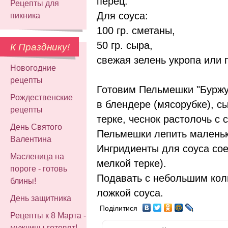
перец.
Рецепты для
Для соуса:
пикника
100 гр. сметаны,
50 гр. сыра,
К Празднику!
свежая зелень укропа или 
Новогодние
рецепты
Готовим Пельмешки "Буржу
Рождественские
в блендере (мясорубке), с
рецепты
терке, чеснок растолочь с 
День Святого
Пельмешки лепить маленьк
Валентина
Ингридиенты для соуса сое
Масленица на
мелкой терке).
пороге - готовь
Подавать с небольшим коли
блины!
ложкой соуса.
День защитника
Поділитися
Рецепты к 8 Марта -
мужчины готовят!