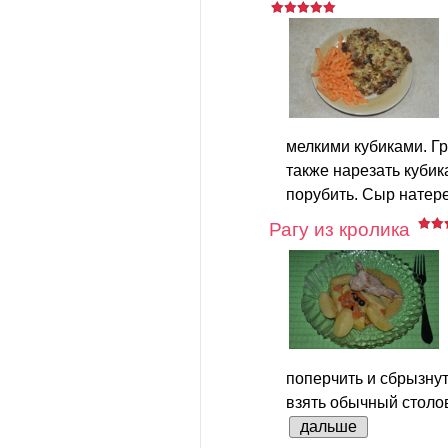
мелкими кубиками. Г
также нарезать кубик
порубить. Сыр натере
Рагу из кролика
поперчить и сбрызну
взять обычный столов
дальше