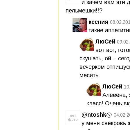
и зачем вам эти 
пельмешки!!?
ксения
08.02.20
такие аппетит
ЛюСей
09.02
вот вот, гот
скушать, ой... сег
вечерком отпишусь
месить
ЛюСей
10
Алёёёна, 
класс! Очень вк
@ntoshk@
04.02.2
у меня свекровь 