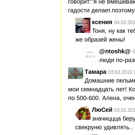
говорит:"я не вмешива
гадости делает.поэтому
ксения
04.02.20
Тоня, ну как т
же образей жены!
@ntoshk@
0
люди по-раз
Тамара
03.02.2010 
Домашние пельме
мои семнадцать лет! Ко
по 500-600. Алена, оче
ЛюСей
03.02.20
значиццца беру
свекруню удивлять..