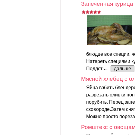
Запеченная курица
блюдце все специи, ч
Натереть специями ку
Поддеть...
дальше
Мясной хлебец с о
Яйца взбить блендеро
разрезать оливки по
порубить. Перец запе
сковороде.Затем снят
Можно просто порезат
Ромштекс с овоща