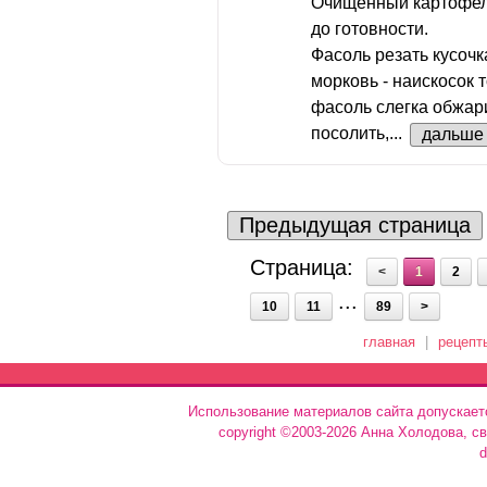
Очищенный картофель
до готовности.
Фасоль резать кусоч
морковь - наискосок 
фасоль слегка обжари
посолить,...
дальше
Предыдущая страница
Страница:
<
1
2
...
10
11
89
>
главная
|
рецепт
Использование материалов сайта допускает
copyright ©2003-2026 Анна Холодова, с
d