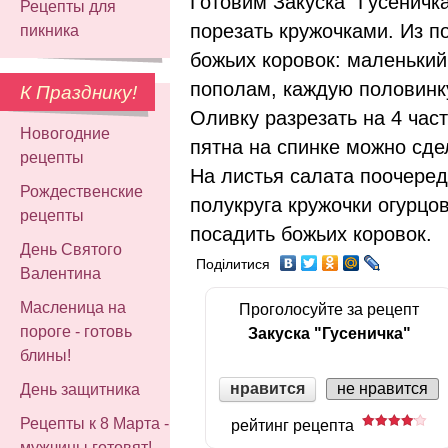
Готовим Закуска "Гусеничк
Рецепты для
порезать кружочками. Из п
пикника
божьих коровок: маленький
пополам, каждую половинку
К Празднику!
Оливку разрезать на 4 част
Новогодние
пятна на спинке можно сде
рецепты
На листья салата поочере
Рождественские
полукруга кружочки огурцо
рецепты
посадить божьих коровок.
День Святого
Поділитися
Валентина
Масленица на
Проголосуйте за рецепт
пороге - готовь
Закуска "Гусеничка"
блины!
нравится
не нравится
День защитника
Рецепты к 8 Марта -
рейтинг рецепта
мужчины готовят!