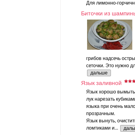
Для лимонно-горчично
Биточки из шампин
грибов надсечь остр
сеточки. Это нужно дл
дальше
Язык заливной
Язык хорошо вымыть.
лук нарезать кубикам
языка при очень мал
прозрачным.
Язык вынуть, очистит
ломтиками и...
даль