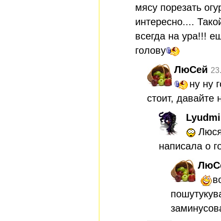
мясу порезать огу
интересно.... Так
всегда на ура!!! е
голову
ЛюСей
23
ну ну 
стоит, давайте 
Lyudmi
Люся
написала о 
ЛюС
в
пошутукув
заминусова