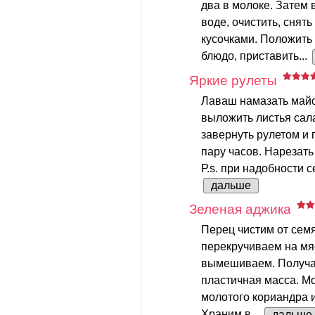
два в молоке. Затем 
воде, очистить, снять
кусочками. Положить
блюдо, приставить...
Яркие рулеты
Лаваш намазать майо
выложить листья сала
завернуть рулетом и 
пару часов. Нарезат
Р.s. при надобности с
дальше
Зеленая аджика
Перец чистим от семя
перекручиваем на мя
вымешиваем. Получае
пластичная масса. М
молотого кориандра и
Храним в...
дальше