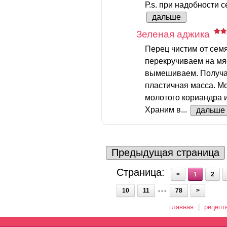
Р.s. при надобности с
дальше
Зеленая аджика
Перец чистим от семя
перекручиваем на мя
вымешиваем. Получае
пластичная масса. М
молотого кориандра и
Храним в...
дальше
Предыдущая страница
Страница:
<
1
2
...
10
11
78
>
главная
|
рецепт