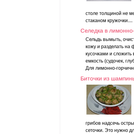
столе толщиной не м
стаканом кружочки....
Селедка в лимонно
Сельдь вымыть, очист
кожу и разделать на 
кусочками и сложить
емкость (судочек, глуб
Для лимонно-горчично
Биточки из шампин
грибов надсечь остр
сеточки. Это нужно дл