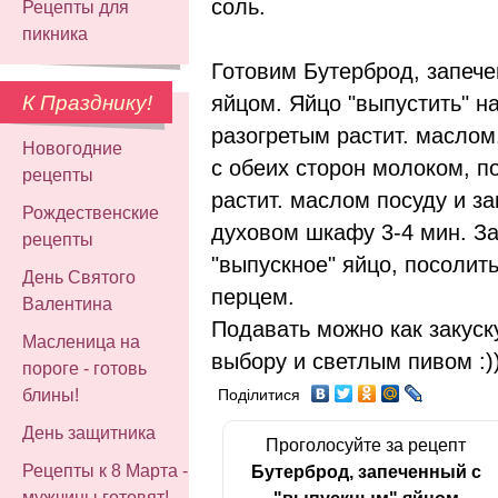
соль.
Рецепты для
пикника
Готовим Бутерброд, запече
яйцом. Яйцо "выпустить" на
К Празднику!
разогретым растит. маслом
Новогодние
с обеих сторон молоком, п
рецепты
растит. маслом посуду и за
Рождественские
духовом шкафу 3-4 мин. З
рецепты
"выпускное" яйцо, посолит
День Святого
перцем.
Валентина
Подавать можно как закуск
Масленица на
выбору и светлым пивом :)
пороге - готовь
блины!
Поділитися
День защитника
Проголосуйте за рецепт
Рецепты к 8 Марта -
Бутерброд, запеченный с
мужчины готовят!