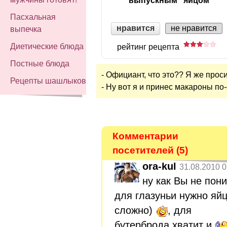
"выпускным" яйцом
Пасхальная
нравится
не нравится
выпечка
Диетические блюда
рейтинг рецепта
Постные блюда
- Официант, что это?? Я же прос
Рецепты шашлыков
- Ну вот я и принес макароны по
Комментарии
посетителей (5)
ora-kul
31.08.2010 0
ну как Вы не пон
для глазуньи нужно яй
сложно)
, для
бутерброда хватит и