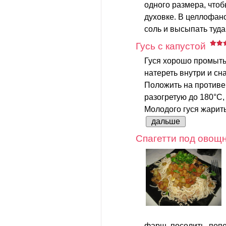
одного размера, что
духовке. В целлофан
соль и высыпать туда
Гусь с капустой
Гуся хорошо промыть
натереть внутри и сн
Положить на противен
разогретую до 180°С,
Молодого гуся жарить 
дальше
Спагетти под овощ
фарш, посолить, попе