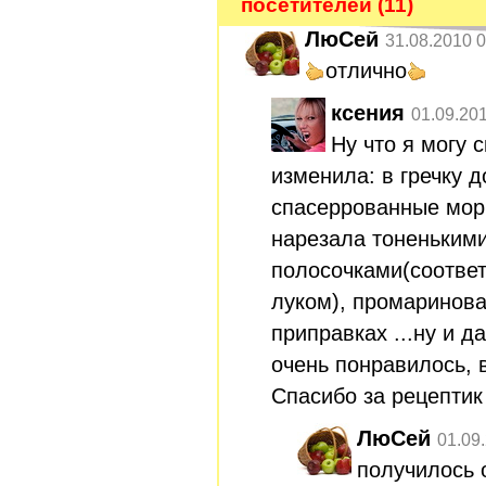
посетителей (11)
ЛюСей
31.08.2010 0
отлично
ксения
01.09.20
Ну что я могу с
изменила: в гречку 
спасеррованные морк
нарезала тоненьким
полосочками(соответ
луком), промаринова
приправках ...ну и д
очень понравилось, 
Спасибо за рецептик
ЛюСей
01.09
получилось 