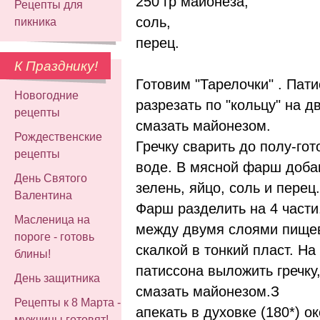
250 гр майонеза,
Рецепты для
соль,
пикника
перец.
К Празднику!
Готовим "Тарелочки" . Пат
Новогодние
разрезать по "кольцу" на д
рецепты
смазать майонезом.
Рождественские
Гречку сварить до полу-го
рецепты
воде. В мясной фарш доба
День Святого
зелень, яйцо, соль и перец.
Валентина
Фарш разделить на 4 част
Масленица на
между двумя слоями пищев
пороге - готовь
скалкой в тонкий пласт. Н
блины!
патиссона выложить гречку,
День защитника
смазать майонезом.З
Рецепты к 8 Марта -
апекать в духовке (180*) о
мужчины готовят!