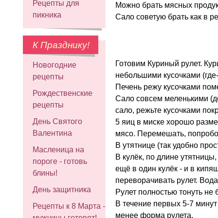
Рецепты для
Можно брать мясных продук
пикника
Сало советую брать как в ре
К Празднику!
Готовим Куриный рулет. Кури
Новогодние
небольшими кусочками (где-т
рецепты
Печень режу кусочками пом
Рождественские
Сало совсем меленькими (д
рецепты
сало, режьте кусочками пок
День Святого
5 яиц в миске хорошо разме
Валентина
мясо. Перемешать, попробо
В утятнице (так удобно прос
Масленица на
В кулёк, по длине утятницы,
пороге - готовь
ещё в один кулёк - и в кипя
блины!
переворачивать рулет. Вода 
День защитника
Рулет полностью тонуть не б
В течение первых 5-7 минут 
Рецепты к 8 Марта -
менее форма рулета.
мужчины готовят!