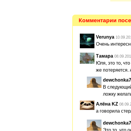
Комментарии посет
Verunya
10.09.20
Очень интересн
Тамара
08.09.201
Юля, это то, чт
же потеряется. 
dewchonka
В следующий
ложку желати
Алёна KZ
08.09.
а говорила стер
dewchonka
Это то, что 