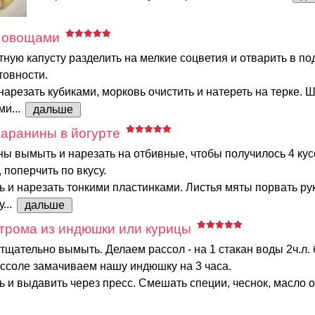
 овощами
тную капусту разделить на мелкие соцветия и отварить в п
товности.
 нарезать кубиками, морковь очистить и натереть на терке.
ми...
дальше
аранины в йогурте
ы вымыть и нарезать на отбивные, чтобы получилось 4 кус
 поперчить по вкусу.
ь и нарезать тонкими пластинками. Листья мяты порвать ру
...
дальше
трома из индюшки или курицы
щательно вымыть. Делаем рассол - на 1 стакан воды 2ч.л. 
ассоле замачиваем нашу индюшку на 3 часа.
ь и выдавить через пресс. Смешать специи, чеснок, масло о