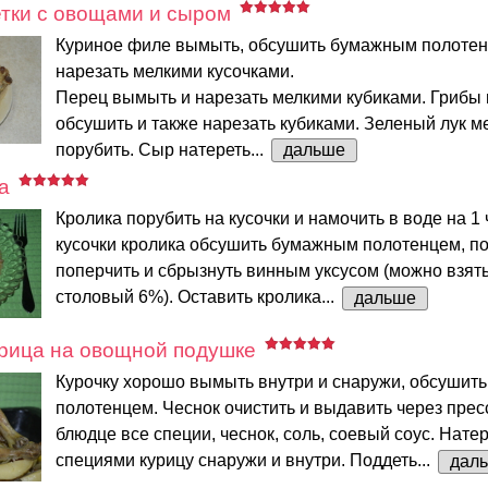
тки с овощами и сыром
Куриное филе вымыть, обсушить бумажным полотен
нарезать мелкими кусочками.
Перец вымыть и нарезать мелкими кубиками. Грибы
обсушить и также нарезать кубиками. Зеленый лук м
порубить. Сыр натереть...
дальше
а
Кролика порубить на кусочки и намочить в воде на 1 
кусочки кролика обсушить бумажным полотенцем, по
поперчить и сбрызнуть винным уксусом (можно взят
столовый 6%). Оставить кролика...
дальше
урица на овощной подушке
Курочку хорошо вымыть внутри и снаружи, обсушит
полотенцем. Чеснок очистить и выдавить через прес
блюдце все специи, чеснок, соль, соевый соус. Нате
специями курицу снаружи и внутри. Поддеть...
дал