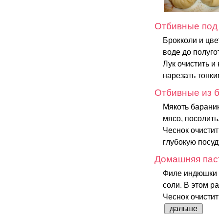
Отбивные под
Брокколи и цве
воде до полуго
Лук очистить и
нарезать тонки
Отбивные из б
Мякоть баранин
мясо, посолить,
Чеснок очистит
глубокую посуду
Домашняя пас
Филе индюшки т
соли. В этом р
Чеснок очистит
дальше