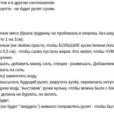
тов и в другом соотношении.
цепте - не будет рулет сухим.
ное мясо (брала грудинку, но пробовала и окорока, без шку
о 1 на 1см).
ельче (не люблю просто, чтобы БОЛЬШИЕ куски печени поп
о 0,5 см) - чтобы салко пустило жирок. Кто любит, чтобы
рупнее.
шать, добавить манку, соль, специи - размешать. Добавляем
вать на соль.
то) закипятить воду.
 высыпать будущий рулет, закрутить кулёк, перевязать нетуг
щуюю воду, "выставив" ручки кулька, чтобы можна было с бок
должна не бурлить, но кипеть.
удет.
(он будет "твердеть") немного поправлять рулет - чтобы бы