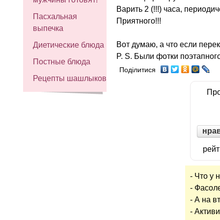
Варить 2 (!!!) часа, периоди
Пасхальная
Приятного!!!
выпечка
Вот думаю, а что если перек
Диетические блюда
P. S. Были фотки поэтапного
Постные блюда
Поділитися
Рецепты шашлыков
Про
нра
рейт
- Что у 
- Фaсол
- А нa 
- Актив