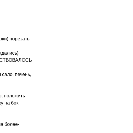
рки) порезать
адались).
 ЧУВСТВОВАЛОСЬ
 сало, печень,
о, положить
у на бок
ла более-