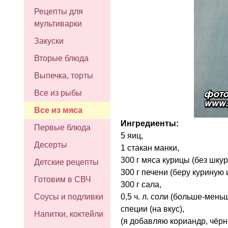
Рецепты для
мультиварки
Закуски
Вторые блюда
Выпечка, торты
Все из рыбы
Все из мяса
Ингредиенты:
Первые блюда
5 яиц,
Десерты
1 стакан манки,
300 г мяса курицы (без шкур
Детские рецепты
300 г печени (беру куриную 
Готовим в СВЧ
300 г сала,
0,5 ч. л. соли (больше-меньш
Соусы и подливки
специи (на вкус),
Напитки, коктейли
(я добавляю кориандр, чёр