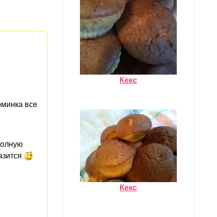
Кекс
юминка все
полную
разится
Кекс