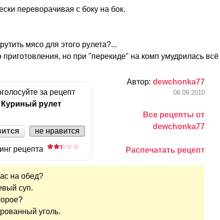
чески переворачивая с боку на бок.
рутить мясо для этого рулета?...
 приготовления, но при "перекиде" на комп умудрилась всё у
Автор:
dewchonka77
голосуйте за рецепт
08.09.2010
Куриный рулет
Все рецепты от
dewchonka77
вится
не нравится
инг рецепта
Распечатать рецепт
нaс нa обед?
евый суп.
второе?
ировaнный уголь.