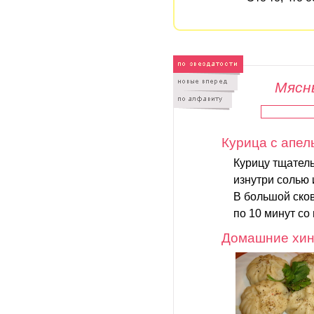
Мясны
Курица с апе
Курицу тщател
изнутри солью
В большой сков
по 10 минут со 
Домашние хин