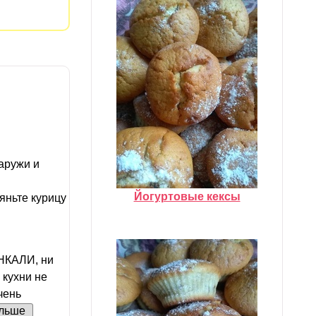
аружи и
Йогуртовые кексы
яньте курицу
НКАЛИ, ни
 кухни не
чень
льше