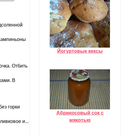
одсоленной
 Шампиньоны
Йогуртовые кексы
очка. Отбить
ками. В
без горки
Абрикосовый сок с
мякотью
ливковое и...