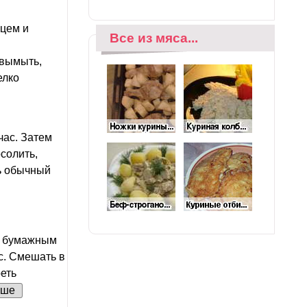
цем и
Все из мяса...
 вымыть,
елко
час. Затем
солить,
ь обычный
ь бумажным
с. Смешать в
реть
ьше