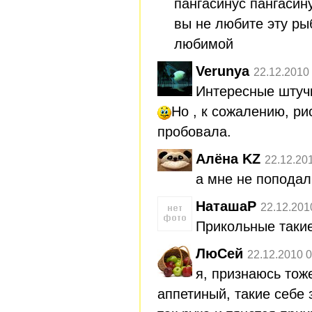
пангасинус пангасин
вы не любите эту ры
любимой
Verunya
22.12.2010
Интересные штучк
Но , к сожалению, р
пробовала.
Алёна KZ
22.12.20
а мне не поподал
НаташаР
22.12.201
Прикольные таки
ЛюСей
22.12.2010 0
я, признаюсь тож
аппетиный, такие себе 