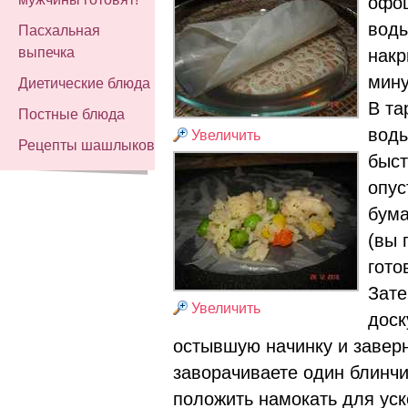
офощ
воды
Пасхальная
выпечка
накр
мину
Диетические блюда
В та
Постные блюда
воды
Увеличить
Рецепты шашлыков
быст
опус
бума
(вы 
гото
Зате
Увеличить
доск
остывшую начинку и заверн
заворачиваете один блинчи
положить намокать для уск