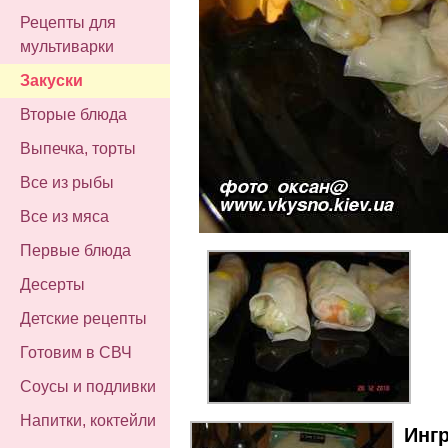
Рецепты для
мультиварки
Закуски
Вторые блюда
Выпечка, торты
Все из рыбы
Все из мяса
Первые блюда
Десерты
Детские рецепты
Готовим в СВЧ
Соусы и подливки
Напитки, коктейли
Инг