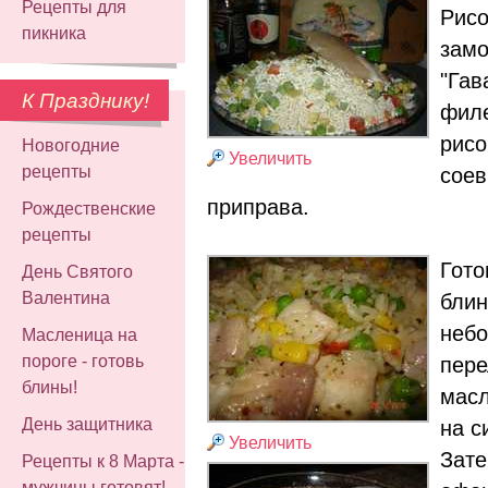
Рецепты для
Рисо
пикника
замо
"Гав
К Празднику!
филе
рисо
Новогодние
Увеличить
рецепты
соев
приправа.
Рождественские
рецепты
Гото
День Святого
Валентина
блин
небо
Масленица на
пороге - готовь
пере
блины!
масл
День защитника
на с
Увеличить
Зате
Рецепты к 8 Марта -
мужчины готовят!