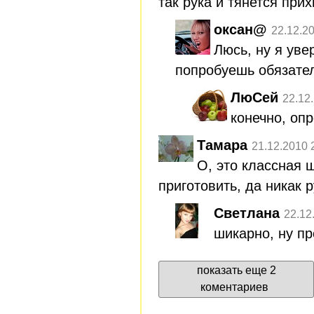
так рука и тянется при
оксан@
22.12.2
Люсь, ну я уве
попробуешь обязате
ЛюСей
22.12
конечно, оп
Тамара
21.12.2010 
О, это классная ш
приготовить, да никак р
Светлана
22.12
шикарно, ну пр
показать еще 2
коментариев