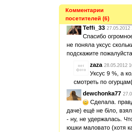
Комментарии
посетителей (6)
Teffi_33
27.05.2012 
Спасибо огромное 
не поняла уксус скольк
подскажите пожалуйста!
zaza
28.05.2012 1
Уксус 9 %, а к
смотреть по огурцам(
dewchonka77
27.0
Сделала. правд
даче) ещё не біло, взя
- ну, не удержалась. Что
юшки маловато (хотя к