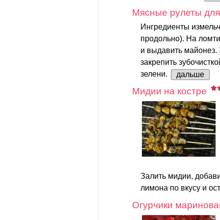
Мясные рулеты для
Ингредиенты измельч
продольно). На ломт
и выдавить майонез. 
закрепить зубочистко
зелени.
дальше
Мидии на костре
Залить мидии, добавит
лимона по вкусу и ост
Огурчики маринов