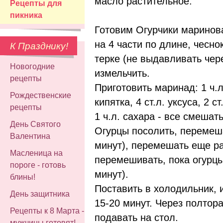
масло растительное.
Рецепты для
пикника
Готовим Огурчики маринов
на 4 части по длине, чесно
К Празднику!
терке (не выдавливать чере
Новогодние
измельчить.
рецепты
Приготовить маринад: 1 ч.л
Рождественские
кипятка, 4 ст.л. уксуса, 2 
рецепты
1 ч.л. сахара - все смешать
День Святого
Огурцы посолить, перемеша
Валентина
минут), перемешать еще ра
Масленица на
перемешивать, пока огурцы 
пороге - готовь
минут).
блины!
Поставить в холодильник, 
День защитника
15-20 минут. Через полтор
Рецепты к 8 Марта -
подавать на стол.
мужчины готовят!