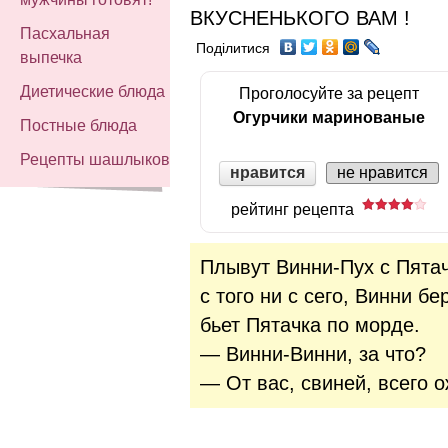
ВКУСНЕНЬКОГО ВАМ !
Пасхальная
Поділитися
выпечка
Диетические блюда
Проголосуйте за рецепт
Огурчики маринованые
Постные блюда
Рецепты шашлыков
нравится
не нравится
рейтинг рецепта
Плывут Винни-Пух с Пятач
с того ни с сего, Винни б
бьет Пятачка по морде.
— Винни-Винни, за что?
— От вас, свиней, всего о