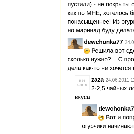
пустили) - не покрыты
как по МНЕ, хотелось б
понасыщеннее! Из огурц
но маринад буду дела
dewchonka77
24.0
Решила вот сде
сколько нужно?... С пр
дела как-то не хочется 
zaza
24.06.2011 1
2-2,5 чайных л
вкуса
dewchonka7
Вот и поп
огурчики начинаю