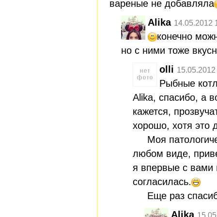
вареные не добавляла
Alika
14.05.2012 
конечно можн
но с ними тоже вкус
olli
15.05.2012
Рыбные котл
Alika, спасибо, а
кажется, прозвуча
хорошо, хотя это 
Моя патологичес
любом виде, приве
я впервые с вами 
согласилась.
Еще раз спасибо
Alika
15.05