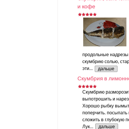
и кофе
продольные надрезы 
скумбрию солью, стар
эти...
дальше
Скумбрия в лимонн
Скумбрию разморозит
выпотрошить и нарез
Хорошо рыбку вымыть
поперчить. посыпать
сложить в глубокую п
Лук...
дальше