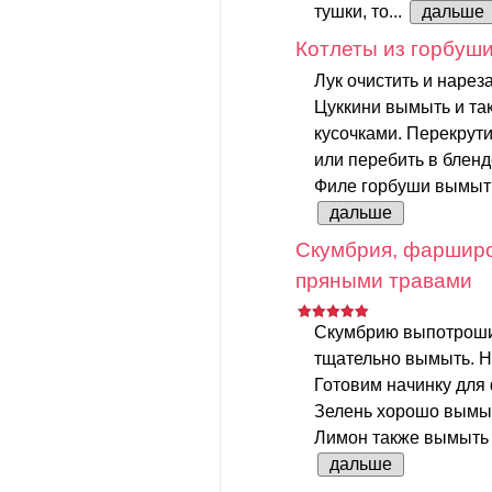
тушки, то...
дальше
Котлеты из горбуши
Лук очистить и нареза
Цуккини вымыть и та
кусочками. Перекрути
или перебить в бленд
Филе горбуши вымыть 
дальше
Скумбрия, фарширо
пряными травами
Скумбрию выпотрошит
тщательно вымыть. Н
Готовим начинку для
Зелень хорошо вымыт
Лимон также вымыть и
дальше