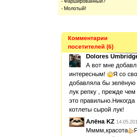
- Фаршированный?
- Молотый!
Комментарии
посетителей (6)
Dolores Umbridg
А вот мне добавл
интересным!
Я со св
добавляла бы зелёную 
лук репку , прежде чем
это правильно.Никогда
котлеты сырой лук!
Алёна KZ
14.05.20
Мммм,красота
Я