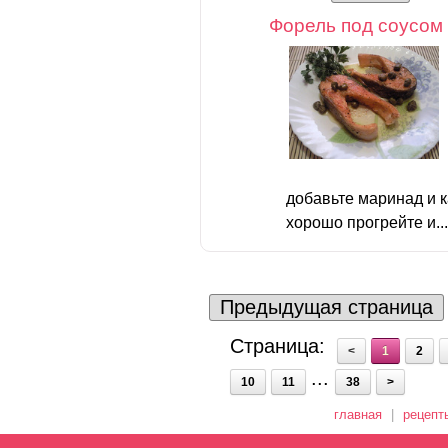
Форель под соусом
добавьте маринад и 
хорошо прогрейте и..
Предыдущая страница
Страница:
<
1
2
...
10
11
38
>
главная
|
рецепт