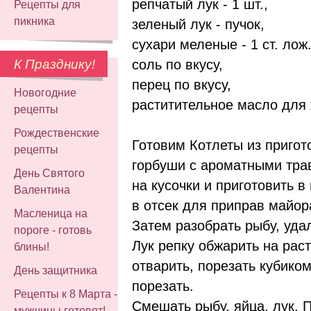
репчатый лук - 1 шт.,
Рецепты для
пикника
зеленый лук - пучок,
сухари меленые - 1 ст. лож.
соль по вкусу,
К Празднику!
перец по вкусу,
Новогодние
раститительное масло для 
рецепты
Рождественские
Готовим Котлеты из пригот
рецепты
горбуши с ароматными тра
День Святого
на кусочки и приготовить 
Валентина
в отсек для приправ майор
Масленица на
Затем разобрать рыбу, удал
пороге - готовь
Лук репку обжарить на раст
блины!
отварить, порезать кубиком
День защитника
порезать.
Рецепты к 8 Марта -
Смешать рыбу, яйца, лук. 
мужчины готовят!