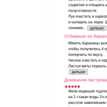
соцветия и отварить 
полуготовности.
Лук очистить и нарез
и натереть на терке
тонкими...
дальше
Отбивные из баран
Мякоть баранины вым
чтобы получилось 4 к
поперчить по вкусу.
Чеснок очистить и на
Листья мяты порвать 
дальше
Домашняя пастрома
Филе индюшки тщател
на 1 стакан воды 2ч.л
рассоле замачиваем 