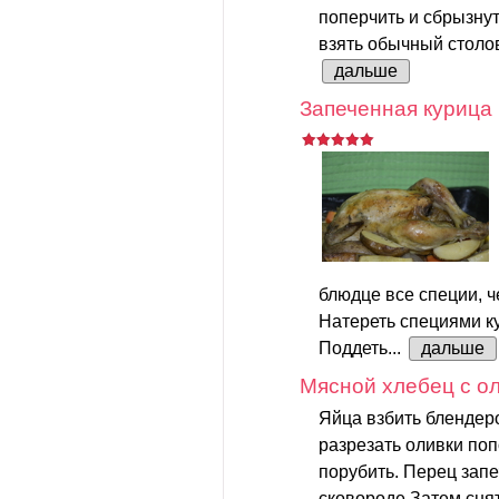
поперчить и сбрызну
взять обычный столов
дальше
Запеченная курица
блюдце все специи, ч
Натереть специями ку
Поддеть...
дальше
Мясной хлебец с о
Яйца взбить блендеро
разрезать оливки по
порубить. Перец запе
сковороде.Затем снят