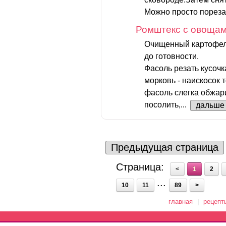
Можно просто порезат
Ромштекс с овоща
Очищенный картофель
до готовности.
Фасоль резать кусоч
морковь - наискосок 
фасоль слегка обжари
посолить,...
дальше
Предыдущая страница
Страница:
<
1
2
...
10
11
89
>
главная
|
рецепт