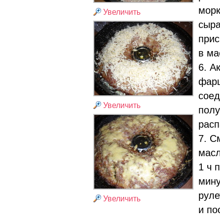
морк
Увеличить
сыра
прис
в ма
6. А
фар
соед
Увеличить
полу
расп
7. С
масл
1 ч 
мину
руле
Увеличить
и по