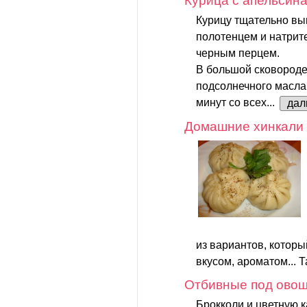
Курица с апельсин
Курицу тщательно в
полотенцем и натрите
черным перцем.
В большой сковороде
подсолнечного масла 
минут со всех...
дал
Домашние хинкали 
из вариантов, котор
вкусом, ароматом... Та
Отбивные под ово
Брокколи и цветную к