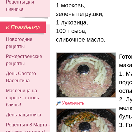
Рецепты для
1 морковь,
пикника
зелень петрушки,
1 луковица,
К Празднику!
100 г сыра,
сливочное масло.
Новогодние
рецепты
Гото
Рождественские
рецепты
мака
1. М
День Святого
Валентина
подс
осты
Масленица на
пороге - готовь
2. Л
Увеличить
блины!
мелк
День защитника
буль
3. Г
Рецепты к 8 Марта -
мужчины готовят!