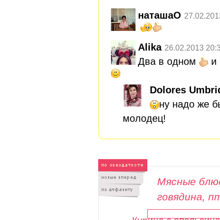
наташаО
27.02.201
Alika
26.02.2013 20:
Два в одном
и 
Dolores Umbri
ну надо же б
молодец!
Мясные блюд
говядина, п