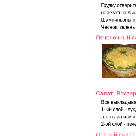
Грудку отварит
нарезать кольц
Шампиньоны нуж
Чеснок, зелень 
Печеночный с
Салат "Востор
Все выкладыва
1-ый слой - лук
л. сахара или в
2-ой слой - печ
Острый салат 