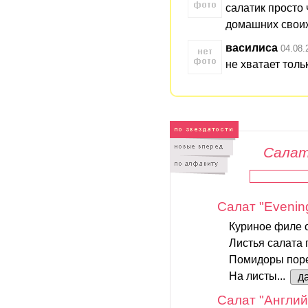
салатик просто 
домашних своих 
василиса
04.08.
не хватает толь
Салат
Салат "Evenin
Куриное филе о
Листья салата 
Помидоры порез
На листы...
д
Салат "Англий