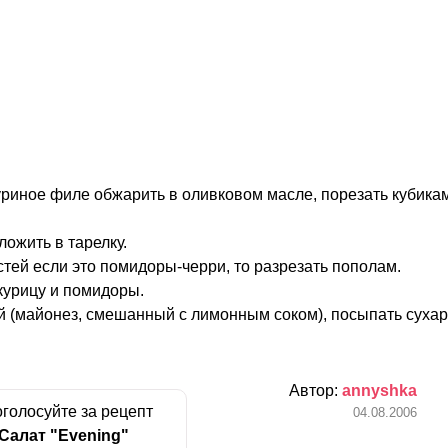
уриное филе обжарить в оливковом масле, порезать кубика
ложить в тарелку.
тей если это помидоры-черри, то разрезать пополам.
курицу и помидоры.
ой (майонез, смешанный с лимонным соком), посыпать суха
Автор:
annyshka
голосуйте за рецепт
04.08.2006
Салат "Evening"