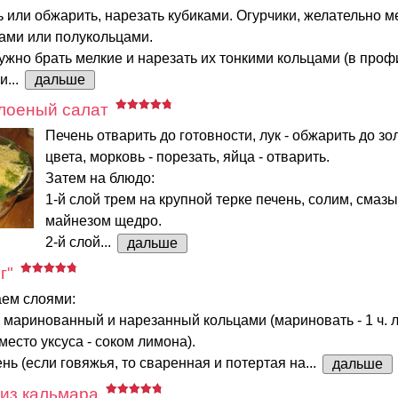
ь или обжарить, нарезать кубиками. Огурчики, желательно м
ами или полукольцами.
но брать мелкие и нарезать их тонкими кольцами (в профи
и...
дальше
лоеный салат
Печень отварить до готовности, лук - обжарить до зо
цвета, морковь - порезать, яйца - отварить.
Затем на блюдо:
1-й слой трем на крупной терке печень, солим, смаз
майнезом щедро.
2-й слой...
дальше
г"
ем слоями:
, маринованный и нарезанный кольцами (мариновать - 1 ч. л. 
место уксуса - соком лимона).
ень (если говяжья, то сваренная и потертая на...
дальше
из кальмара