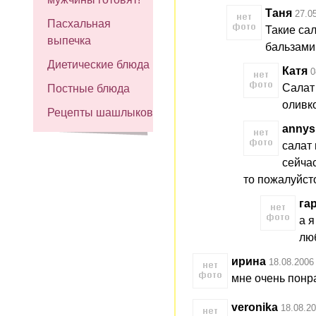
Таня
27.0
Пасхальная
Такие са
выпечка
бальзами
Диетические блюда
Катя
0
Салат
Постные блюда
оливк
Рецепты шашлыков
annys
салат 
сейчас
то пожалуйсто
га
а я
лю
ирина
18.08.2006
мне очень понра
veronika
18.08.20