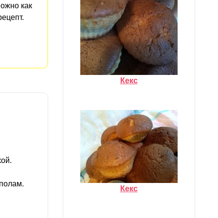
можно как
рецепт.
Кекс
ой.
ополам.
Кекс