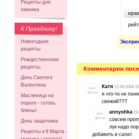
Рецепты для
пикника
нра
рейт
К Празднику!
Новогодние
Экспре
рецепты
Рождественские
рецепты
Комментарии посет
День Святого
Валентина
Катя
13.09.2006 0
я что-то не пон
Масленица на
свежий???
пороге - готовь
блины!
annyshka
24
совсем пропус
День защитника
лук надо пор
Рецепты к 8 Марта -
добавить в салат.
мужчины готовят!