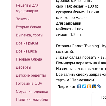
куриное филе - 2 шт.
Рецепты для
сыр "Пармезан" - 100 гр.
мультиварки
сухарики белые- 1 пачка
оливковое масло
Закуски
для заправки:
Вторые блюда
майонез - 1 пач.
лимон - 1/2 шт.
Выпечка, торты
Все из рыбы
Готовим Салат "Evening". К
Все из мяса
соломкой.
Листья салата порвать и вы
Первые блюда
Помидоры порезать на 6 час
Десерты
На листы салата выложить 
Все залить сверху заправк
Детские рецепты
тертым "Пармезаном"
Готовим в СВЧ
Поділитися
Соусы и подливки
Про
Напитки, коктейли