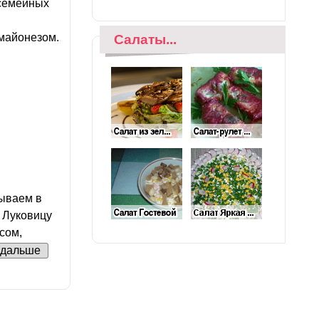
семейных
 майонезом.
Салаты...
дываем в
. Луковицу
сом,
дальше