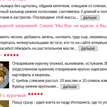
льмара без щупалец, обдаем кипятком, очищаем от пленки
нный кальмар режем полосками, сантиметра 3 длиной и по
паем в кастрюлю. Посередине этой массы...
дальше
ырной заправкой. Серия "Мы Вас не ждали, а Вы п
вить чеснок, добавить зелень, натереть туда сыр, перемеш
 порезать четвертькольцами /кстати, кто-то на сайте вперв
спасибо!/ обжарить на растительном масле...
дальше
"
Отвариваем курочку (ножки), вынимаем, остужаем. 
(подсоленном курином) отвариваем крупно нарезан
картофель и морковь.
С грибов сливаем рассол. 10 маслин и 10 оливок из
Курицу режем крупными...
дальше
 с курочкой
Пишу сразу - идея взята из недр Интернета, где-то 