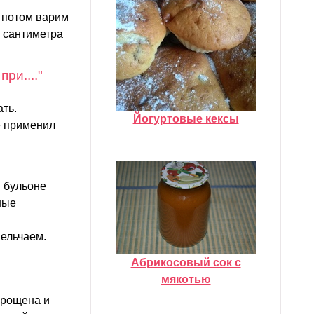
, потом варим
л сантиметра
ри...."
ать.
Йогуртовые кексы
ые применил
В бульоне
ные
мельчаем.
Абрикосовый сок с
мякотью
упрощена и