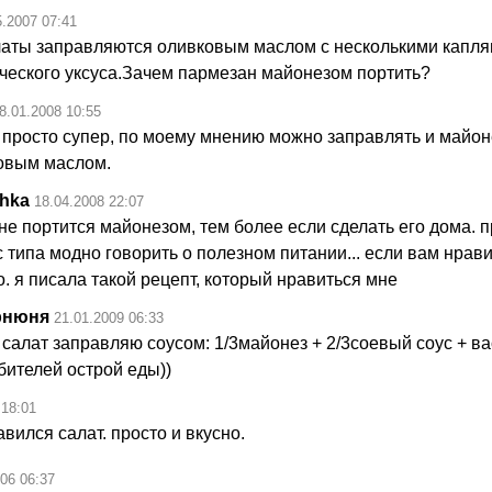
5.2007 07:41
латы заправляются оливковым маслом с несколькими капл
ческого уксуса.Зачем пармезан майонезом портить?
8.01.2008 10:55
 просто супер, по моему мнению можно заправлять и майон
овым маслом.
hka
18.04.2008 22:07
не портится майонезом, тем более если сделать его дома. 
 типа модно говорить о полезном питании... если вам нрави
. я писала такой рецепт, который нравиться мне
рнюня
21.01.2009 06:33
 салат заправляю соусом: 1/3майонез + 2/3соевый соус + в
бителей острой еды))
 18:01
вился салат. просто и вкусно.
06 06:37