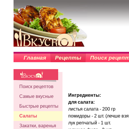
Главная
Рецепты
Поиск рецеп
Поиск рецептов
Ингредиенты:
Самые вкусные
для салата:
Быстрые рецепты
листья салата - 200 гр
помидоры - 2 шт. (лечше взят
Салаты
лук репчатый - 1 шт.
Закатки, варенья