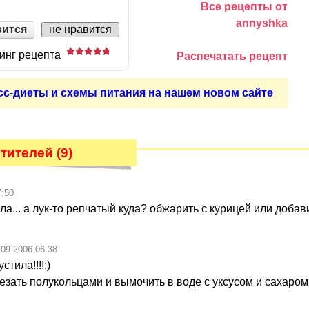
Все рецепты от
annyshka
вится
не нравится
инг рецепта
Распечатать рецепт
сс-диеты и схемы питания на нашем новом сайте
ителей (9)
7:50
яла... а лук-то репчатый куда? обжарить с курицей или добав
.09.2006 06:38
тила!!!!:)
езать полукольцами и вымочить в воде с уксусом и сахаром