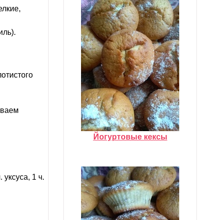
елкие,
ль).
лотистого
ываем
Йогуртовые кексы
уксуса, 1 ч.