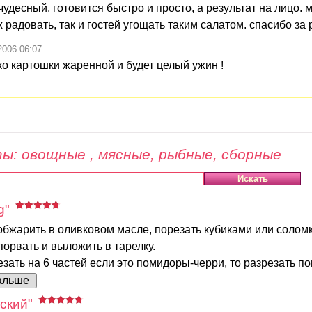
чудесный, готовится быстро и просто, а результат на лицо. 
радовать, так и гостей угощать таким салатом. спасибо за 
2006 06:07
ко картошки жаренной и будет целый ужин !
ы: овощные , мясные, рыбные, сборные
g"
бжарить в оливковом масле, порезать кубиками или соломк
порвать и выложить в тарелку.
ать на 6 частей если это помидоры-черри, то разрезать п
альше
ский"