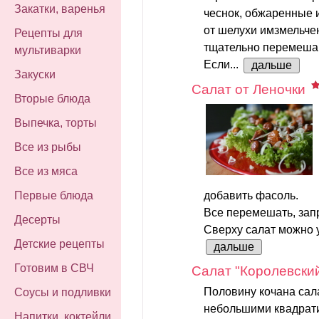
Закатки, варенья
чеснок, обжаренные 
от шелухи имзмельче
Рецепты для
тщательно перемеша
мультиварки
Если...
дальше
Закуски
Салат от Леночки
Вторые блюда
Выпечка, торты
Все из рыбы
Все из мяса
добавить фасоль.
Первые блюда
Все перемешать, зап
Десерты
Сверху салат можно 
Детские рецепты
дальше
Готовим в СВЧ
Салат "Королевски
Половину кочана сала
Соусы и подливки
небольшими квадрати
Напитки, коктейли