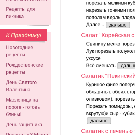
порезать мелкими ку
Рецепты для
нарезать тонкими по
пикника
пополам вдоль плода
Далее...
дальше
Салат "Корейская 
К Празднику!
Свинину мелко пореза
Новогодние
Лук порезать полуко
рецепты
уксусе
Рождественские
Всё смешать
даль
рецепты
Салатик "Пекински
День Святого
Куриное филе поперчи
Валентина
обжарить с обеих сто
оливковом), порезать
Масленица на
Порезать помидоры, 
пороге - готовь
вкрутую)и сыр - кубик
блины!
дальше
День защитника
Салатик с печенью
Рецепты к 8 Марта -