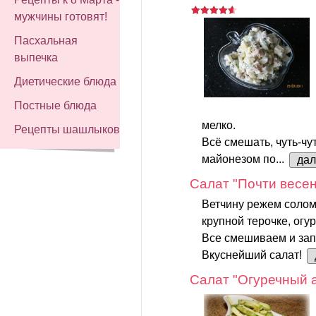
мужчины готовят!
Пасхальная
выпечка
Диетические блюда
Постные блюда
мелко.
Рецепты шашлыков
Всё смешать, чуть-чу
майонезом по...
да
Салат "Почти весе
Ветчину режем соломк
крупной терочке, огу
Все смешиваем и за
Вкуснейший салат!
Салат "Огуречный 