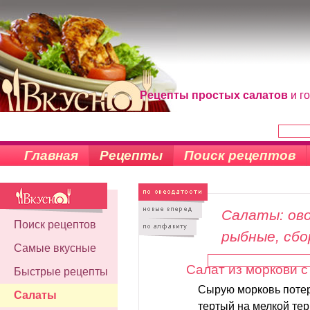
Рецепты простых салатов
и г
Главная
Рецепты
Поиск рецептов
Салаты: ово
Поиск рецептов
рыбные, сб
Самые вкусные
Салат из моркови с
Быстрые рецепты
Сырую морковь потер
Салаты
тертый на мелкой тер