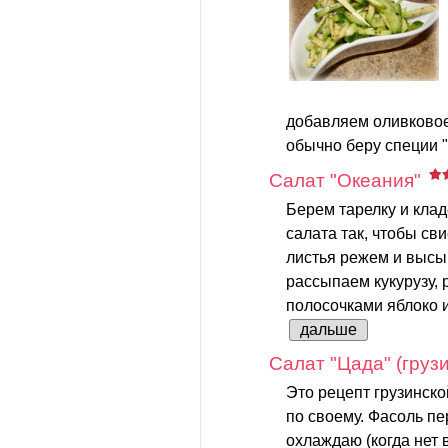
добавляем оливковое
обычно беру специи "A
Салат "Океания"
Берем тарелку и клад
салата так, чтобы св
листья режем и высы
рассыпаем кукурузу,
полосочками яблоко и
дальше
Салат "Цада" (грузи
Это рецепт грузинско
по своему. Фасоль п
охлаждаю (когда нет